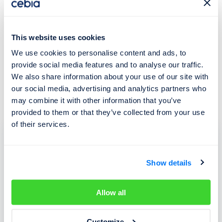
Benefity:
This website uses cookies
Stravenky/příspěvek na stravování
We use cookies to personalise content and ads, to
Dovolená 5 týdnů
provide social media features and to analyse our traffic.
We also share information about your use of our site with
Zdravotní volno/sickdays
our social media, advertising and analytics partners who
Příspěvek na sport/kulturu/volný čas
may combine it with other information that you’ve
provided to them or that they’ve collected from your use
of their services.
Mám zájem o tuto pozici
Show details
Allow all
Váš životopis si přečteme v následujících
5 pracovních dnech. V případě, že Vás vybereme,
Customize