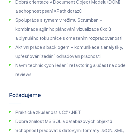
Dobrá orientace v Document Object Modelu (DOM)
a schopnost psaní XPath dotazů
Spolupráce s týmem v režimu Scrumban –
kombinace agilního plánování, vizualizace úkolů
a plynulého toku práce s omezením rozpracovanosti
Aktivní práce s backlogem – komunikace s analytiky,
upřesňování zadání, odhadování pracnosti
Návrh technických řešení, refaktoring a účast na code
reviews
Požadujeme
Praktická zkušenost s C# / .NET
Dobrá znalost MS SQL a databázových objektů
Schopnost pracovat s datovými formáty JSON, XML,