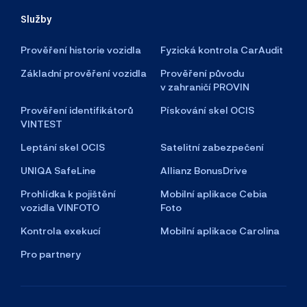
Služby
Prověření historie vozidla
Fyzická kontrola CarAudit
Základní prověření vozidla
Prověření původu
v zahraničí PROVIN
Prověření identifikátorů
Pískování skel OCIS
VINTEST
Leptání skel OCIS
Satelitní zabezpečení
UNIQA SafeLine
Allianz BonusDrive
Prohlídka k pojištění
Mobilní aplikace Cebia
vozidla VINFOTO
Foto
Kontrola exekucí
Mobilní aplikace Carolina
Pro partnery