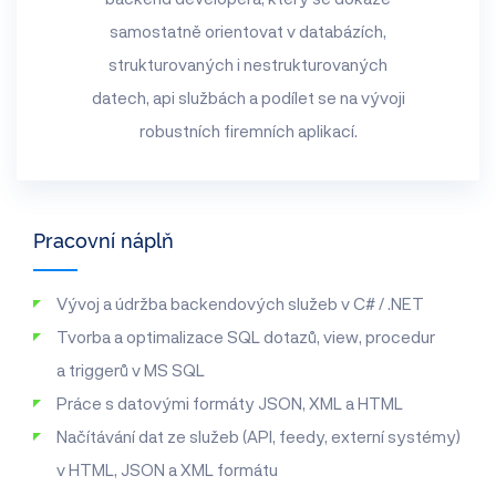
samostatně orientovat v databázích,
strukturovaných i nestrukturovaných
datech, api službách a podílet se na vývoji
robustních firemních aplikací.
Pracovní náplň
Vývoj a údržba backendových služeb v C# / .NET
Tvorba a optimalizace SQL dotazů, view, procedur
a triggerů v MS SQL
Práce s datovými formáty JSON, XML a HTML
Načítávání dat ze služeb (API, feedy, externí systémy)
v HTML, JSON a XML formátu