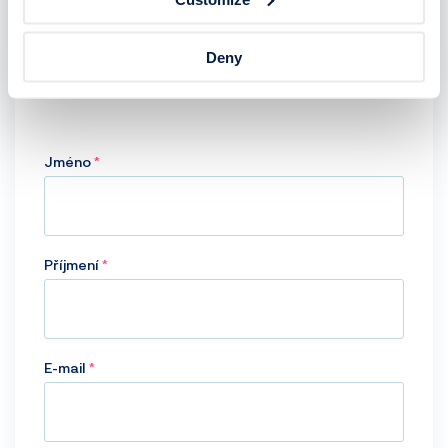
budeme Vás kontaktovat. V opačném případě
Deny
děkujeme za Váš zájem a přejeme Vám hodně štěstí
při dalším výběru nové pracovní pozice.
Jméno
Příjmení
E-mail