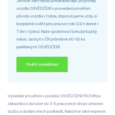
Jestliže Vám někdo předkládá např. při prodeji
vozidla OSVĚDČENÍ o provedení prověření
původu vozidla v Cebia, doporučujeme vždy si
bezplatně ověřit jeho pravost zde (24 h denně /
7 dní v týdnu). Naše společnost bohužel každý
měsíc zachytí v ČR průměrně 40-50 ks
padělaných OSVĚDČENÍ.
Ověřit osvědčení
Výsledek prověření v podobě OSVĚDČENÍ PROVIN je
zákazníkovi doručen do 3-6 pracovních dní po uhrazení
služby a dodání všech podkladů. Nabízíme také expresní