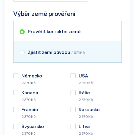
Výběr země prověření
Prověřit konrektní země
Zjistit zemi původu
2 975 Kč
Německo
USA
2 370 Kč
2 370 Kč
Kanada
Itálie
2 370 Kč
2 370 Kč
Francie
Rakousko
2 370 Kč
2 370 Kč
Švýcarsko
Litva
2 370 Kč
2 370 Kč