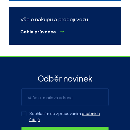
Typ vozidla
(např. Octavia Combi 1.9 TDI)
Vše o nákupu a prodeji vozu
Cebia průvodce
Barva
Registrační značka
Odběr novinek
Původní zahraniční reg. značka
Souhlasím se zpracováním
osobních
údajů