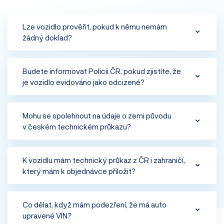
Lze vozidlo prověřit, pokud k němu nemám
žádný doklad?
Ano lze. Prověření provádíme vždy na základě VIN
Budete informovat Policii ČR, pokud zjistíte, že
je vozidlo evidováno jako odcizené?
vozidla, doklady nám však pomáhají při kontrole
technických údajů vozidla. Máte-li jakýkoliv doklad
Ano. Dle platných zákonů ČR je naší povinností ohlásit
k vozidlu, vždy jej k objednávce přiložte.
Mohu se spolehnout na údaje o zemi původu
v českém technickém průkazu?
Policii ČR každé podezření ze spáchání trestného činu.
Údaje bývají většinou správné, ale informují pouze
K vozidlu mám technický průkaz z ČR i zahraničí,
který mám k objednávce přiložit?
o zemi, ze které bylo vozidlo dovezeno do ČR.
Nedozvíte se z nich, zda v dané zemi nebyl vůz jen pár
Přiložte oba dva. Více dokladů nám pomůže vyřídit
dní před dovozem a před tím nejezdil roky v zemi jiné.
Co dělat, když mám podezření, že má auto
upravené VIN?
prověření rychleji.
V duplikátech velkého technické průkazu navíc ve