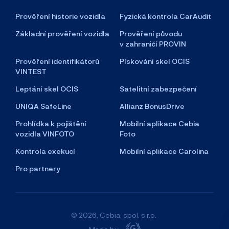
Prověření historie vozidla
Fyzická kontrola CarAudit
Základní prověření vozidla
Prověření původu
Příjmení
v zahraničí PROVIN
Prověření identifikátorů
Pískování skel OCIS
VINTEST
Leptání skel OCIS
Satelitní zabezpečení
Ulice a číslo popisné
UNIQA SafeLine
Allianz BonusDrive
Prohlídka k pojištění
Mobilní aplikace Cebia
vozidla VINFOTO
Foto
Obec
Kontrola exekucí
Mobilní aplikace Carolina
Pro partnery
PSČ
© 2026, Cebia, spol. s r.o.