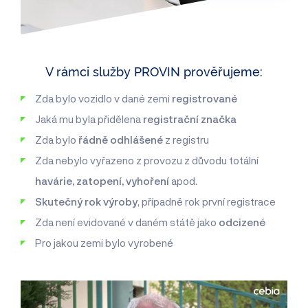
V rámci služby PROVIN prověřujeme:
Zda bylo vozidlo v dané zemi
registrované
Jaká mu byla přidělena
registrační značka
Zda bylo
řádně odhlášené
z registru
Zda nebylo vyřazeno z provozu z důvodu totální
havárie, zatopení, vyhoření
apod.
Skutečný rok výroby
, případně rok první registrace
Zda není evidované v daném státě jako
odcizené
Pro jakou zemi bylo vyrobené