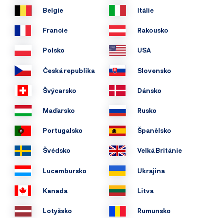
Belgie
Itálie
Francie
Rakousko
Polsko
USA
Česká republika
Slovensko
Švýcarsko
Dánsko
Maďarsko
Rusko
Portugalsko
Španělsko
Švédsko
Velká Británie
Lucembursko
Ukrajina
Kanada
Litva
Lotyšsko
Rumunsko