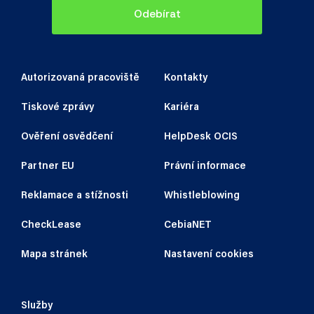
Rok výroby/1.registrace
Odebírat
Autorizovaná pracoviště
Kontakty
Dovoz ze země
Tiskové zprávy
Kariéra
Ověření osvědčení
HelpDesk OCIS
Datum dovozu
Partner EU
Právní informace
Reklamace a stížnosti
Whistleblowing
CheckLease
CebiaNET
Objednatel
- vyplňte příjmení a jméno
Mapa stránek
Nastavení cookies
nebo název firmy
Jméno
Služby