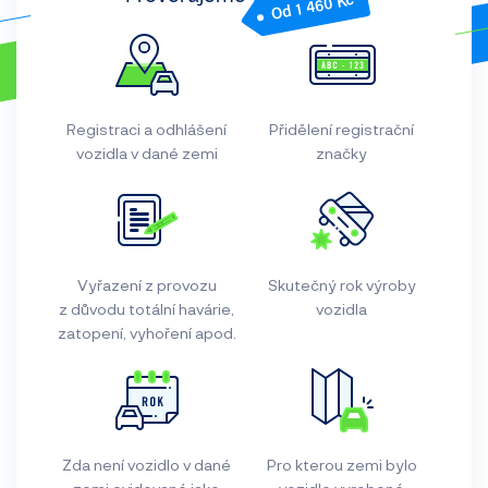
Od 1 460 Kč
Registraci a odhlášení
Přidělení registrační
vozidla v dané zemi
značky
Vyřazení z provozu
Skutečný rok výroby
z důvodu totální havárie,
vozidla
zatopení, vyhoření apod.
Zda není vozidlo v dané
Pro kterou zemi bylo