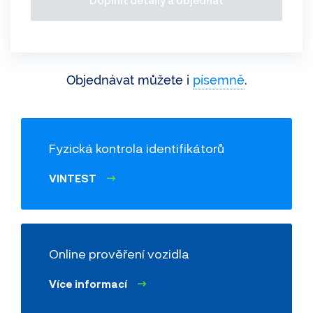
Objednávat můžete i
písemně
.
Informace o prověřovaném vozidle
Tovární značka
(např. Škoda)
Fyzická kontrola identifikátorů
VINTEST
Model
Online prověření vozidla
Stav tachometru
Více informací