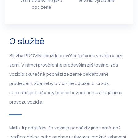
zemi evidované jako
vozidlo vyrobené
odcizené
O službě
Služba PROVIN slouží k prověření původu vozidla v cizí
zemi. V rámci prověření je především zjišťováno, zda
vozidlo skutečně pochází ze země deklarované
prodejcem, zda nebylo v cizině odcizeno, či zda
neexistují jiné důvody bránící bezpečnému a legálnímu
provozu vozidla.
Máte-li podezření, že vozidlo pochází z jiné země, než
tvrdí prodejce, nebo nechcete riskovat možné zabavení