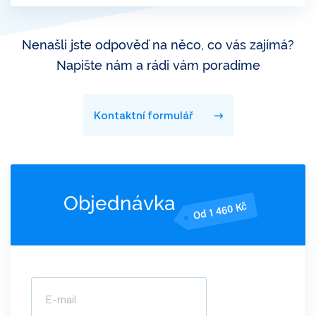
většině případů není země původu ani uvedená.
Existuje-li podezření, že bylo jakkoliv manipulováno
Nenašli jste odpověď na něco, co vás zajímá?
s ražbou VIN, nebo jinými identifikátory vozidla,
Napište nám a rádi vám poradíme
doporučujeme podstoupit fyzickou kontrolu VIN
a identifikátorů VINTEST.
Kontaktní formulář
Objednávka
Od 1 460 Kč