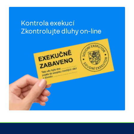
Kontrola exekucí
Zkontrolujte dluhy on-line