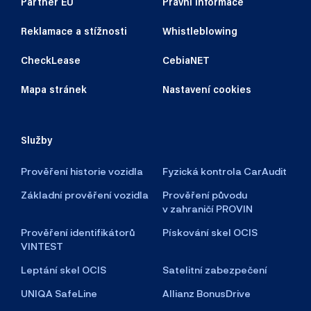
Partner EU
Právní informace
Reklamace a stížnosti
Whistleblowing
CheckLease
CebiaNET
Mapa stránek
Nastavení cookies
Služby
Prověření historie vozidla
Fyzická kontrola CarAudit
Základní prověření vozidla
Prověření původu
v zahraničí PROVIN
Prověření identifikátorů
Pískování skel OCIS
VINTEST
Leptání skel OCIS
Satelitní zabezpečení
UNIQA SafeLine
Allianz BonusDrive