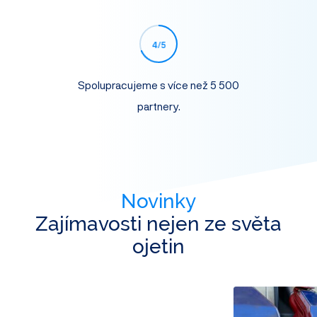
4
/5
jnosti
Spolupracujeme s více než 5 500
Našim
partnery.
Novinky
Zajímavosti nejen ze světa
ojetin