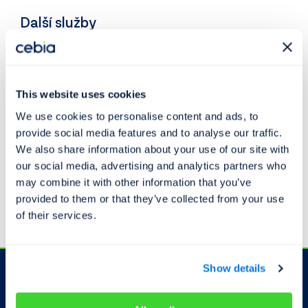
Další služby
Prohlídka k pojištění vozidla
VINFOTO
Mobilní aplikace
Cebia Foto
This website uses cookies
We use cookies to personalise content and ads, to
Kontrola exekucí
provide social media features and to analyse our traffic.
Homologace vozidel
We also share information about your use of our site with
our social media, advertising and analytics partners who
Mobilní aplikace
Carolina
may combine it with other information that you’ve
provided to them or that they’ve collected from your use
Pro partnery
of their services.
Show details
Odběr novinek