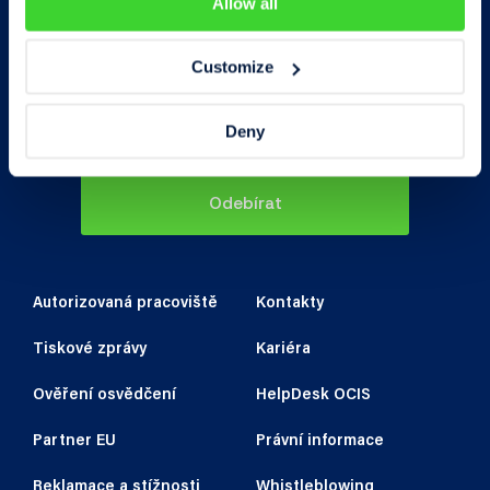
Allow all
Customize
Souhlasím se zpracováním
osobních
Deny
údajů
Odebírat
Autorizovaná pracoviště
Kontakty
Tiskové zprávy
Kariéra
Ověření osvědčení
HelpDesk OCIS
Partner EU
Právní informace
Reklamace a stížnosti
Whistleblowing