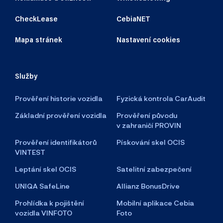
CheckLease
CebiaNET
Mapa stránek
Nastavení cookies
Služby
Prověření historie vozidla
Fyzická kontrola CarAudit
Základní prověření vozidla
Prověření původu
v zahraničí PROVIN
Prověření identifikátorů
Pískování skel OCIS
VINTEST
Leptání skel OCIS
Satelitní zabezpečení
UNIQA SafeLine
Allianz BonusDrive
Prohlídka k pojištění
Mobilní aplikace Cebia
vozidla VINFOTO
Foto