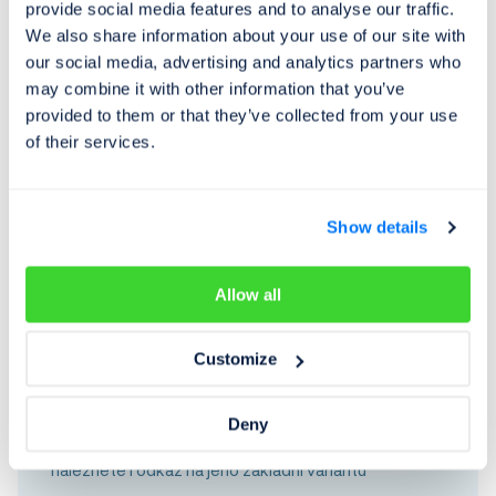
provide social media features and to analyse our traffic.
We also share information about your use of our site with
our social media, advertising and analytics partners who
Prokázání nezávadné historie vozu
may combine it with other information that you’ve
provided to them or that they’ve collected from your use
Zvýraznění vozu na inzertních portálech
of their services.
Větší pravděpodobnost rychlého prodeje
Show details
Allow all
Jestliže chcete i vy podpořit prodej svého vozidla
a zájemcům poskytnou bezplatné základní
Customize
prověření, jednoduše si zakupte kompletní
prověření, které navíc obsahuje i dalších šest
Deny
užitečných kontrol. V sekci pro sdílení prověření pak
naleznete i odkaz na jeho základní variantu