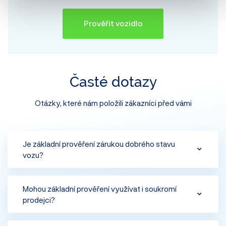
Prověřit vozidlo
Časté dotazy
Otázky, které nám položili zákazníci před vámi
Je základní prověření zárukou dobrého stavu
vozu?
Základní prověření poskytuje pouze základní informace
Mohou základní prověření využívat i soukromí
prodejci?
o historii vozidla. Všechny další důležité informace
(kontrola poškození, kontrola předchozí inzerce,