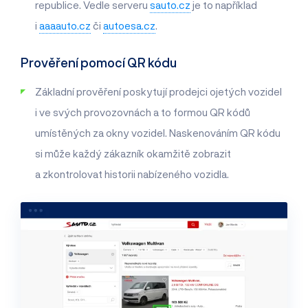
republice. Vedle serveru
sauto.cz
je to například
i
aaaauto.cz
či
autoesa.cz
.
Prověření pomocí QR kódu
Základní prověření poskytují prodejci ojetých vozidel
i ve svých provozovnách a to formou QR kódů
umístěných za okny vozidel. Naskenováním QR kódu
si může každý zákazník okamžitě zobrazit
a zkontrolovat historii nabízeného vozidla.