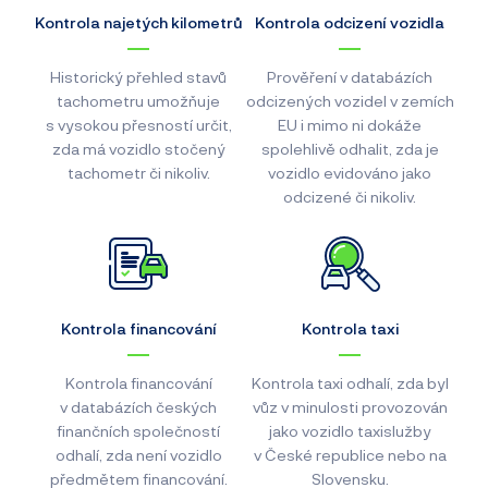
Kontrola najetých kilometrů
Kontrola odcizení vozidla
Historický přehled stavů
Prověření v databázích
tachometru umožňuje
odcizených vozidel v zemích
s vysokou přesností určit,
EU i mimo ni dokáže
zda má vozidlo stočený
spolehlivě odhalit, zda je
tachometr či nikoliv.
vozidlo evidováno jako
odcizené či nikoliv.
Kontrola financování
Kontrola taxi
Kontrola financování
Kontrola taxi odhalí, zda byl
v databázích českých
vůz v minulosti provozován
finančních společností
jako vozidlo taxislužby
odhalí, zda není vozidlo
v České republice nebo na
předmětem financování.
Slovensku.