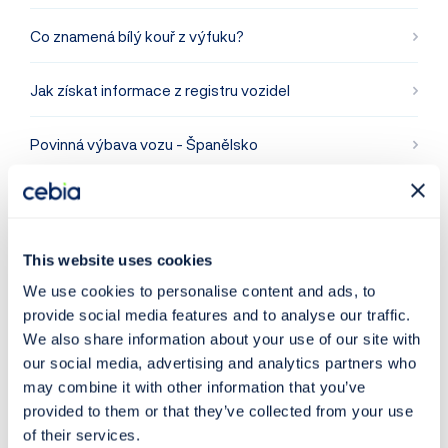
Co znamená bílý kouř z výfuku?
Jak získat informace z registru vozidel
Povinná výbava vozu - Španělsko
Povinná výbava vozu - Slovensko
Povinná výbava vozu - Polsko
This website uses cookies
We use cookies to personalise content and ads, to
Povinná výbava vozu - Slovinsko
provide social media features and to analyse our traffic.
We also share information about your use of our site with
Povinná výbava vozu - Chorvatsko
our social media, advertising and analytics partners who
may combine it with other information that you’ve
provided to them or that they’ve collected from your use
Povinná výbava vozu - Itálie
of their services.