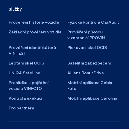
Služby
Prověření historie vozidla
Fyzická kontrola CarAudit
Základní prověření vozidla
Prověření původu
v zahraničí PROVIN
Prověření identifikátorů
Pískování skel OCIS
VINTEST
Leptání skel OCIS
Satelitní zabezpečení
UNIQA SafeLine
Allianz BonusDrive
Prohlídka k pojištění
Mobilní aplikace Cebia
vozidla VINFOTO
Foto
Kontrola exekucí
Mobilní aplikace Carolina
Pro partnery