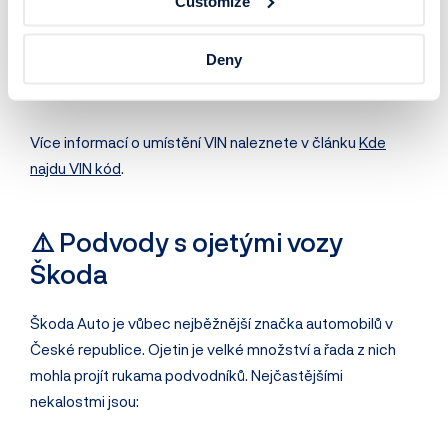
Customize
sloupku
V
velkém technickém průkazu
Deny
V
malém technickém průkazu
Na zelené kartě (doklad o
pojištění automobilu
)
Více informací o umístění VIN naleznete v článku
Kde
najdu VIN kód
.
⚠️ Podvody s ojetými vozy
Škoda
Škoda Auto je vůbec nejběžnější značka automobilů v
České republice. Ojetin je velké množství a řada z nich
mohla projít rukama podvodníků. Nejčastějšími
nekalostmi jsou: