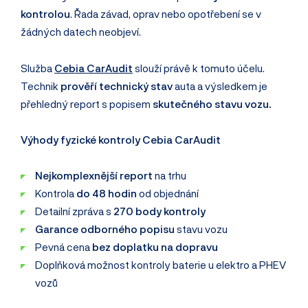
kontrolou
. Řada závad, oprav nebo opotřebení se v
žádných datech neobjeví.
Služba
Cebia CarAudit
slouží právě k tomuto účelu.
Technik
prověří technický stav
auta a výsledkem je
přehledný report s popisem
skutečného stavu vozu.
Výhody fyzické kontroly Cebia CarAudit
Nejkomplexnější report
na trhu
Kontrola
do 48 hodin
od objednání
Detailní zpráva s
270 body kontroly
Garance odborného popisu
stavu vozu
Pevná cena
bez doplatku na dopravu
Doplňková možnost kontroly baterie u elektro a PHEV
vozů