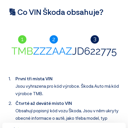
🔢 Co VIN Škoda obsahuje?
První tři místa VIN
Jsou vyhrazena pro kód výrobce. Škoda Auto má kód
výrobce TMB.
Čtvrté až deváté místo VIN
Obsahují popisný kód vozu Škoda. Jsou v něm ukryty
obecné informace o autě, jako třeba model, typ
karoserie, typ motoru, výrobní série atd.