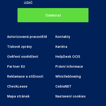
údajů
Odebírat
Autorizovaná pracoviště
Kontakty
Tiskové zprávy
Kariéra
Ověření osvědčení
HelpDesk OCIS
Partner EU
Právní informace
Reklamace a stížnosti
Whistleblowing
CheckLease
CebiaNET
Mapa stránek
Nastavení cookies