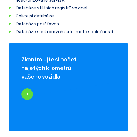
Databáze státních registrů vozidel
Policejní databáze
Databáze pojišťoven
Databáze soukromých auto-moto společností
Zkontrolujte si počet
najetých kilometrů
vašeho vozidla
Najeté kilometry
Historie poškození
Odcizení vozidla
Servisní historie
Záznamy inzerce
Využití jako taxi