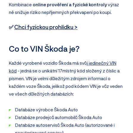
Kombinace
online prověření a fyzické kontroly
výraz
ně snižuje riziko nepříjemných překvapení po koupi.
✅
Chci fyzickou prohlídku >
Co to VIN Škoda je?
Každé vyrobené vozidlo Škoda má svůj
jedinečný VIN
kód
- jedná se o unikátní 17místný kód složený z číslic a
písmen. VIN je velmi důležitým zdrojem informací o
každém voze Škoda, jelikož pod kódem VIN je vůz veden
ve všech důležitých databázích:
Databáze výrobce Škoda Auto
Databáze prodejců automobilů Škoda Auto
Databáze autoservisů Škoda Auto (autorizované i
neautorizované servisy)