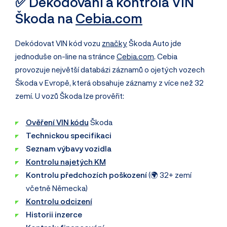
✅ Dekódování a kontrola VIN
Škoda na
Cebia.com
Dekódovat VIN kód vozu
značky
Škoda Auto jde
jednoduše on-line na stránce
Cebia.com
. Cebia
provozuje největší databázi záznamů o ojetých vozech
Škoda v Evropě, která obsahuje záznamy z více než 32
zemí. U vozů Škoda lze prověřit:
Ověření VIN kódu
Škoda
Technickou specifikaci
Seznam výbavy vozidla
Kontrolu najetých KM
Kontrolu předchozích poškození
(🌍 32+ zemí
včetně Německa)
Kontrolu odcizení
Historii inzerce