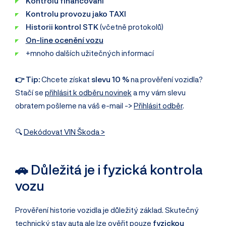
Kontrolu financování
Kontrolu provozu jako TAXI
Historii kontrol STK
(včetně protokolů)
On-line ocenění vozu
+mnoho dalších užitečných informací
👉 Tip:
Chcete získat
slevu 10 %
na prověření vozidla?
Stačí se
přihlásit k odběru novinek
a my vám slevu
obratem pošleme na váš e-mail ->
Přihlásit odběr
.
🔍
Dekódovat VIN Škoda >
🚗 Důležitá je i fyzická kontrola
vozu
Prověření historie vozidla je důležitý základ. Skutečný
technický stav auta ale lze ověřit pouze
fyzickou