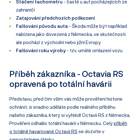
Stáčení tachometru
- časté u aut pocházejících ze
zahraničí
Zatajování předchozích poškození
Falšování původu auta
- Škoda může být například
nabízena jako dovezená z Německa, ve skutečnosti
ale pochází z východní nebo jižní Evropy
Falšování roku výroby
- tzv. umělé omlazení vozu
Příběh zákazníka - Octavia RS
opravená po totální havárii
Představu, před čím vším vás může prověření historie
ochránit, si snadno uděláte podle reálného příběhu
našeho zákazníka, který si vyhlédl Octavii RS z Německa.
Prověření odhalilo totální havárii v Německu. Celý
příběh
o totálně havarované Octavii RS
se dozvíte v
samostatném článku.