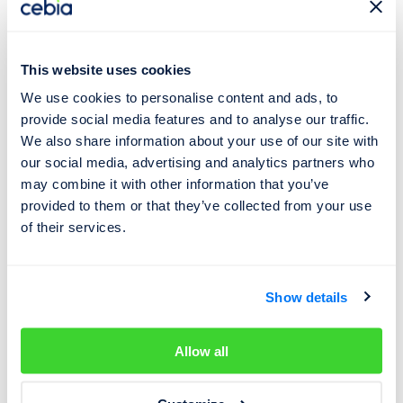
Desáté až sedmnácté místo VIN
Jedinečné výrobní číslo konkrétního vozu Škoda. Na
posledních čtyřech pozicích musí být vždy číslice.
This website uses cookies
We use cookies to personalise content and ads, to
Ve VIN kódu vozů Škoda Auto nikdy nenarazíte na
provide social media features and to analyse our traffic.
písmena O, I nebo Q, protože by mohla být zaměněna s
We also share information about your use of our site with
čísly 0, 1 a 9 (platí pro VIN kódy všech výrobců).
our social media, advertising and analytics partners who
may combine it with other information that you’ve
provided to them or that they’ve collected from your use
🔦 Umístění VIN kódu Škoda
of their services.
VIN kód lze u vozů Škoda nalézt na běžných místech
přímo na vozidle nebo v související dokumentaci:
Show details
Vyražený v karoserii v zavazadlovém nebo
Allow all
motorovém prostoru
Na typovém štítku umístěným na předních dveřích či