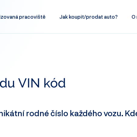
izovaná
pracoviště
Jak koupit/prodat
auto?
O 
jdu VIN kód
nikátní rodné číslo každého vozu. Kd