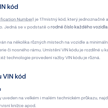
VIN kód
ification Number)
je 17místný kód, který jednoznačně 
dlo. Jedná se v podstatě o
rodné číslo každého vozidla
ván na několika různých místech na vozidle a minimáln
rie či nosného rámu. Umístění VIN kódu je rozdílné u 
éž technologie provedení ražby VIN kódu je různá.
u VIN kód
u
dy uveden na velkém i malém technickém průkazu, najd
rvisní knížce apod.