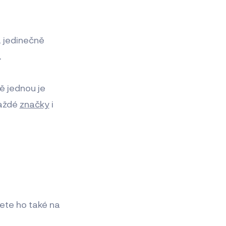
a jedinečně
.
ě jednou je
každé
značky
i
ete ho také na