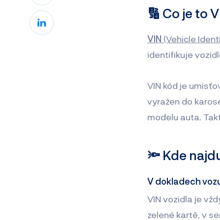
🔢 Co je to 
VIN
(Vehicle Ident
identifikuje vozi
VIN kód je umisťo
vyražen do karose
modelu auta. Takt
🔦 Kde najd
V dokladech voz
VIN vozidla je vž
zelené kartě, v se