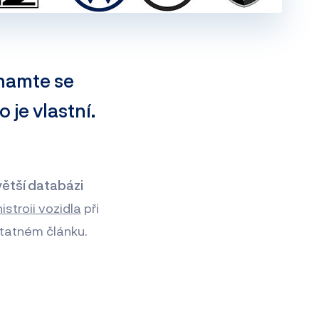
namte se
 je vlastní.
větší databázi
istroii vozidla
při
tatném článku.