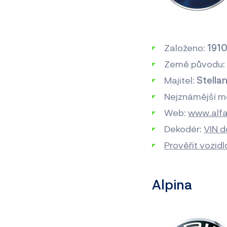
Založeno:
191
Země původu
Majitel:
Stellan
Nejznámější m
Web:
www.alf
Dekodér:
VIN 
Prověřit vozid
Alpina