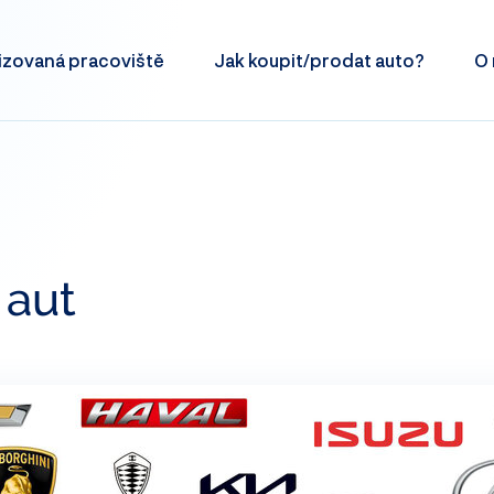
izovaná
pracoviště
Jak koupit/prodat
auto?
O 
 aut