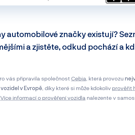
y automobilové značky existují? Sez
ějšími a zjistěte, odkud pochází a kdo
o vás připravila společnost
Cebia
, která provozu
nej
vozidel v Evropě
, díky které si může kdokoliv
prověřit h
.
Více informací o prověření vozidla
nalezente v samos