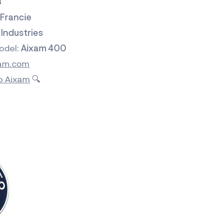
3
:
Francie
 Industries
odel:
Aixam 400
am.com
lo Aixam
🔍