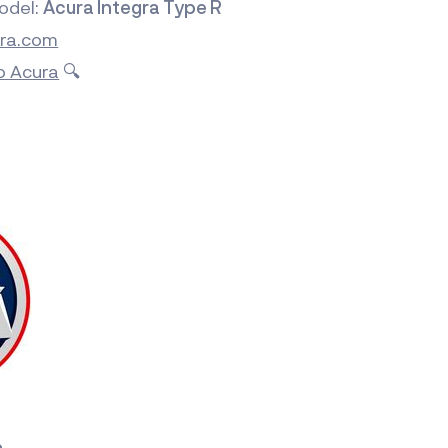
odel:
Acura Integra Type R
ra.com
lo Acura
🔍