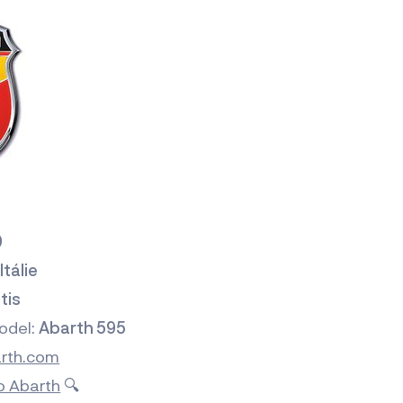
9
:
Itálie
tis
odel:
Abarth 595
rth.com
lo Abarth
🔍