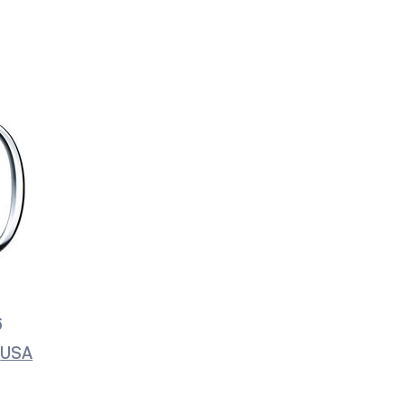
6
:
USA