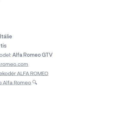
0
:
Itálie
tis
odel:
Alfa Romeo GTV
aromeo.com
dekodér ALFA ROMEO
lo Alfa Romeo
🔍