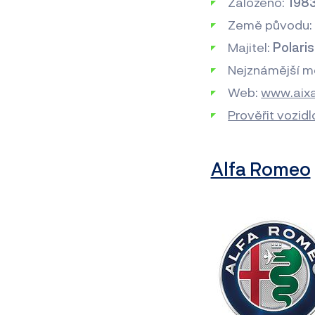
Založeno:
198
Země původu
Majitel:
Polaris
Nejznámější m
Web:
www.aix
Prověřit vozid
Alfa Romeo