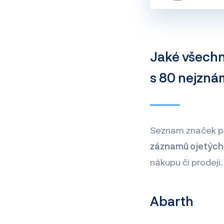
Jaké všechn
s 80 nejznám
Seznam značek pr
záznamů ojetých 
nákupu či prodeji
Abarth