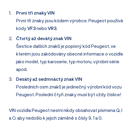
První tři znaky VIN
První tři znaky jsou kódem výrobce. Peugeot používá
kódy
VF3
nebo
VR3
.
Čtvrtý až devátý znak VIN
Šestice dalších znaků je popisný kód Peugeot, ve
kterém jsou zakódovány obecné informace o vozidle
jako model, typ karoserie, typ motoru, výrobní série
apod.
Desátý až sedmnáctý znak VIN
Posledních osm znaků je jedinečný výrobní kód vozu
Peugeot. Poslední čtyři znaky musí být vždy číslice!
VIN vozidla Peugeot nesmí nikdy obsahovat písmena Q, I
a O, aby nedošlo k jejich záměně s čísly 9, 1 a 0.