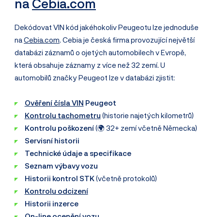
na
Cebia.com
Dekódovat VIN kód jakéhokoliv Peugeotu lze jednoduše
na
Cebia.com
. Cebia je česká firma provozující největší
databázi záznamů o ojetých automobilech v Evropě,
která obsahuje záznamy z více než 32 zemí. U
automobilů značky Peugeot lze v databázi zjistit:
Ověření čísla VIN
Peugeot
Kontrolu tachometru
(historie najetých kilometrů)
Kontrolu poškození
(🌍 32+ zemí včetně Německa)
Servisní historii
Technické údaje a specifikace
Seznam výbavy vozu
Historii kontrol STK
(včetně protokolů)
Kontrolu odcizení
Historii inzerce
On-line ocenění vozu