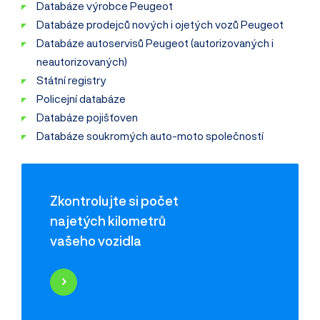
Databáze výrobce Peugeot
Databáze prodejců nových i ojetých vozů Peugeot
Databáze autoservisů Peugeot (autorizovaných i
neautorizovaných)
Státní registry
Policejní databáze
Databáze pojišťoven
Databáze soukromých auto-moto společností
Zkontrolujte si počet
najetých kilometrů
vašeho vozidla
Najeté kilometry
Historie poškození