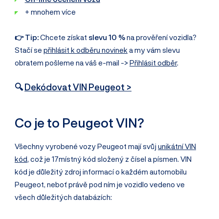
+ mnohem více
👉 Tip:
Chcete získat
slevu 10 %
na prověření vozidla?
Stačí se
přihlásit k odběru novinek
a my vám slevu
obratem pošleme na váš e-mail ->
Přihlásit odběr
.
🔍
Dekódovat VIN Peugeot >
Co je to Peugeot VIN?
Všechny vyrobené vozy Peugeot mají svůj
unikátní VIN
kód
, což je 17místný kód složený z čísel a písmen. VIN
kód je důležitý zdroj informací o každém automobilu
Peugeot, neboť právě pod ním je vozidlo vedeno ve
všech důležitých databázích: