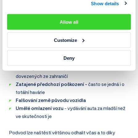
⚠️ Podvody s ojetými Peugeoty
Show details
Peugeot je jedna z nejoblíbenějších
evropských
Allow all
automobilových značek
. V Česku jich na silnici
potkáváme mnoho nových i ojetých. Díky oblíbenosti
Customize
značky bývají ojeté Peugeoty terčem podvodníků.
Nejčastěji se lze setkat s těmito podvody:
Deny
Stočený tachometr -
především u vozidel
dovezených ze zahraničí
Zatajené předchozí poškození -
často se jedná i o
totální havárie
Falšování země původu vozidla
Umělé omlazení vozu
- vydávání auta za mladší než
ve skutečnosti je
Podvod lze naštěstí většinou odhalit včas a to díky