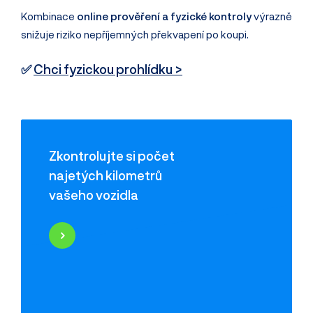
Kombinace
online prověření a fyzické kontroly
výrazně
snižuje riziko nepříjemných překvapení po koupi.
✅
Chci fyzickou prohlídku >
Zkontrolujte si počet
najetých kilometrů
vašeho vozidla
Najeté kilometry
Historie poškození
Odcizení vozidla
Servisní historie
Záznamy inzerce
Využití jako taxi