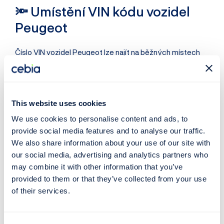
🔦 Umístění VIN kódu vozidel
Peugeot
Číslo VIN vozidel Peugeot lze najít na běžných místech
přímo na voze nebo v související dokumentaci:
VIN vyražený na karoserii v zavazadelníku či
This website uses cookies
motorovém prostoru
Na typovém štítku v prostoru předních dveří
We use cookies to personalise content and ads, to
V
malém technickém průkazu
provide social media features and to analyse our traffic.
We also share information about your use of our site with
Ve
velkém technickém průkazu
our social media, advertising and analytics partners who
V dokladech o
pojištění
(např. zelená karta)
may combine it with other information that you’ve
provided to them or that they’ve collected from your use
Více informací o umístění VIN naleznete v samostatném
of their services.
článku
Kde najdu VIN kód
.