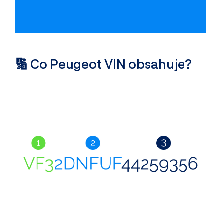
Odcizení vozidla
Servisní historie
Záznamy inzerce
Využití jako taxi
🔢 Co Peugeot VIN obsahuje?