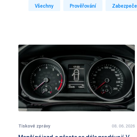
Všechny
Prověřování
Zabezpeče
Tiskové zprávy
08. 06. 2026
Menší nájezd, a přesto se déle prodávají. V