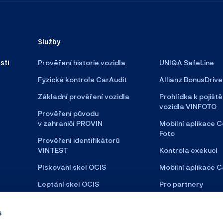
Služby
sti
Prověření historie vozidla
UNIQA SafeLine
Fyzická kontrola CarAudit
Allianz BonusDrive
Základní prověření vozidla
Prohlídka k pojiště
vozidla VINFOTO
Prověření původu
v zahraničí PROVIN
Mobilní aplikace C
Foto
Prověření identifikátorů
VINTEST
Kontrola exekucí
Pískování skel OCIS
Mobilní aplikace C
Leptání skel OCIS
Pro partnery
Satelitní zabezpečení
s