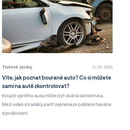
Tiskové zprávy
11. 03. 2026
Víte, jak poznat bourané auto? Co si můžete
sami na autě zkontrolovat?
Koupě ojetého auta může být slušná detektivka.
Mezi velké strašáky patří zejména prodělané havárie
a poškození.