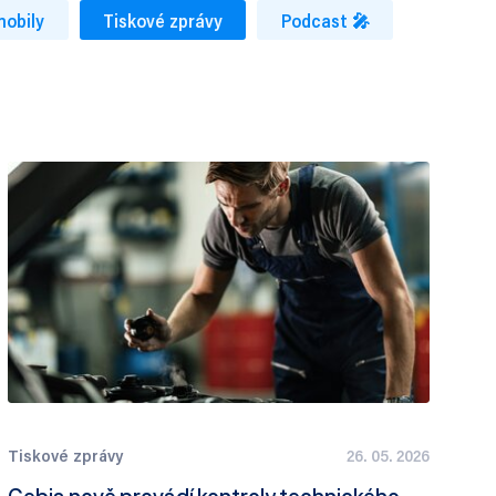
mobily
Tiskové zprávy
Podcast 🎤
Tiskové zprávy
26. 05. 2026
Cebia nově provádí kontroly technického