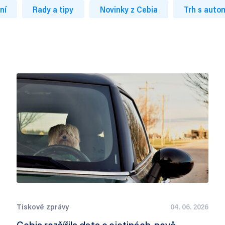
ní
Rady a tipy
Novinky z Cebia
Trh s auto
Tiskové zprávy
04. 06. 2026
Cebia rozšířila data o ojetinách, nově