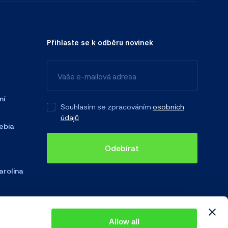
Přihlaste se k odběru novinek
ní
Souhlasím se zpracováním
osobních
údajů
ebia
Odebírat
arolina
Allow all