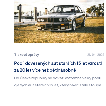
Tiskové zprávy
21. 04. 2026
Podíl dovezených aut starších 15 let vzrostl
za 20 let více než pětinásobně
Do České republiky se dováží extrémně velký podíl
ojetých aut starších 15 let, který navíc stále stoupá.