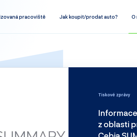
izovaná
pracoviště
Jak koupit/prodat
auto?
O 
Tiskové zprávy
Informace,
z oblasti 
Cebia SU