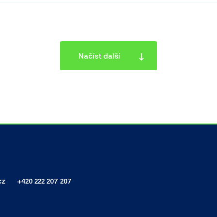
Načíst další
cz
+420 222 207 207