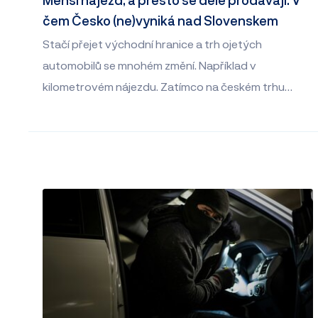
čem Česko (ne)vyniká nad Slovenskem
Stačí přejet východní hranice a trh ojetých
automobilů se mnohém změní. Například v
kilometrovém nájezdu. Zatímco na českém trhu…