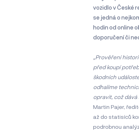
vozidlo v České r
se jedná o nejkom
hodin od online o
doporučení či ne
„Prověření histor
před koupí potřeba
škodních událoste
odhalíme technick
opravit, což dává
Martin Pajer, řed
až do statisíců ko
podrobnou analýzu