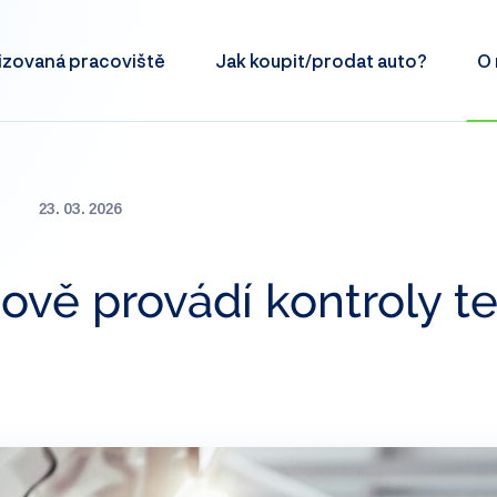
izovaná
pracoviště
Jak koupit/prodat
auto?
O 
23. 03. 2026
ově provádí kontroly t