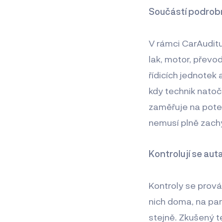
Součástí podrobn
V rámci CarAuditu
lak, motor, převod
řídicích jednotek 
kdy technik natoč
zaměřuje na poten
nemusí plně zachy
Kontrolují se au
Kontroly se prová
nich doma, na par
stejně. Zkušený t