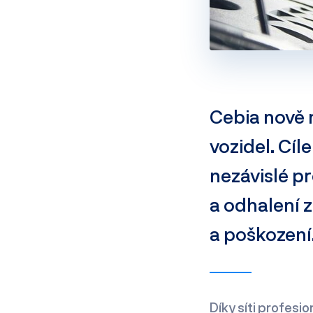
Cebia nově n
vozidel. Cíl
nezávislé p
a odhalení 
a poškození
Díky síti profesi