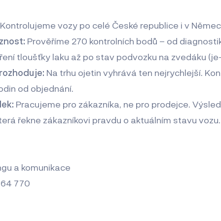
Kontrolujeme vozy po celé České republice i v Němec
znost:
Prověříme 270 kontrolních bodů – od diagnostik
ní tloušťky laku až po stav podvozku na zvedáku (je-li
 rozhoduje:
Na trhu ojetin vyhrává ten nejrychlejší. Ko
odin od objednání.
dek:
Pracujeme pro zákazníka, ne pro prodejce. Výsledk
 která řekne zákazníkovi pravdu o aktuálním stavu vozu.
ingu a komunikace
964 770