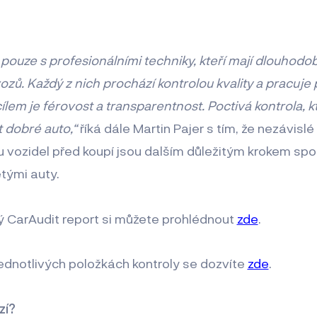
ouze s profesionálními techniky, kteří mají dlouhodob
vozů. Každý z nich prochází kontrolou kvality a pracuje
ílem je férovost a transparentnost. Poctivá kontrola, 
 dobré auto,“
říká dále Martin Pajer s tím, že nezávislé
 vozidel před koupí jsou dalším důležitým krokem spo
etými auty.
ý CarAudit report si můžete prohlédnout
zde
.
jednotlivých položkách kontroly se dozvíte
zde
.
zí?