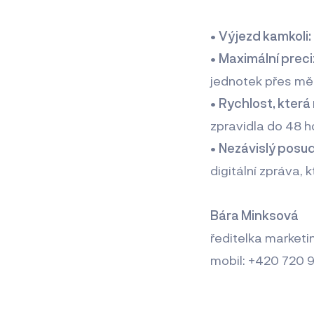
•
Výjezd kamkoli:
•
Maximální preci
jednotek přes měře
•
Rychlost, která
zpravidla do 48 h
•
Nezávislý posu
digitální zpráva,
Bára Minksová
ředitelka market
mobil: +420 720 