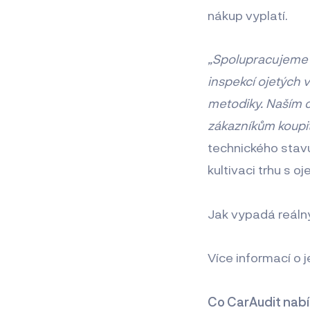
nákup vyplatí.
„Spolupracujeme p
inspekcí ojetých 
metodiky. Naším c
zákazníkům koupit
technického stavu
kultivaci trhu s oj
Jak vypadá reáln
Více informací o 
Co CarAudit nabí