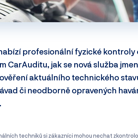
abízí profesionální fyzické kontroly
em CarAuditu, jak se nová služba jmenu
rověření aktuálního technického stav
závad či neodborně opravených havár
.
onálních techniků si zákazníci mohou nechat zkontrolo