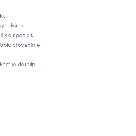
ku.
y řídicích
 k dispozici).
ntrolu provádíme
em je detailní