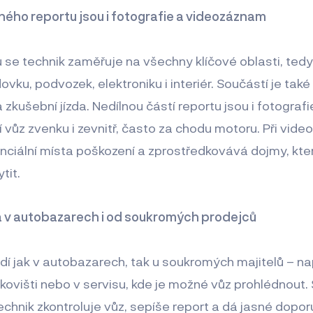
ého reportu jsou i fotografie a videozáznam
 se technik zaměřuje na všechny klíčové oblasti, tedy 
ovku, podvozek, elektroniku i interiér. Součástí je tak
a zkušební jízda. Nedílnou částí reportu jsou i fotogra
í vůz zvenku i zevnitř, často za chodu motoru. Při vid
ciální místa poškození a zprostředkovává dojmy, kter
tit.
ta v autobazarech i od soukromých prodejců
dí jak v autobazarech, tak u soukromých majitelů – na
kovišti nebo v servisu, kde je možné vůz prohlédnout.
echnik zkontroluje vůz, sepíše report a dá jasné dopor