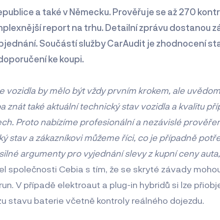
epublice a také v Německu. Prověřuje se až 270 kontr
plexnější report na trhu. Detailní zprávu dostanou zá
bjednání. Součástí služby CarAudit je zhodnocení sta
doporučení ke koupi.
ie vozidla by mělo být vždy prvním krokem, ale uvědomu
 znát také aktuální technický stav vozidla a kvalitu p
ch. Proto nabízíme profesionální a nezávislé prověřen
ý stav a zákazníkovi můžeme říci, co je případně potře
 silné argumenty pro vyjednání slevy z kupní ceny auta
itel společnosti Cebia s tím, že se skryté závady moh
run. V případě elektroaut a plug-in hybridů si lze přiob
 stavu baterie včetně kontroly reálného dojezdu.