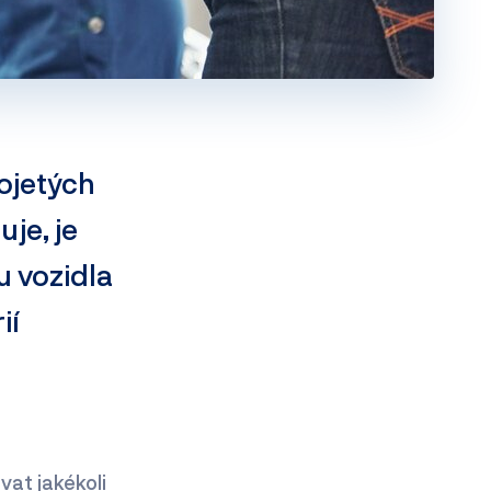
 ojetých
je, je
u vozidla
ií
vat jakékoli