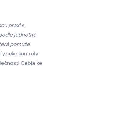
ou praxi s
 podle jednotné
která pomůže
 fyzické kontroly
lečnosti Cebia ke