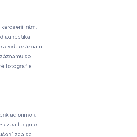
karoserii, rám,
é diagnostika
fie a videozáznam,
eozáznamu se
é fotografie
příklad přímo u
 Služba funguje
učení, zda se