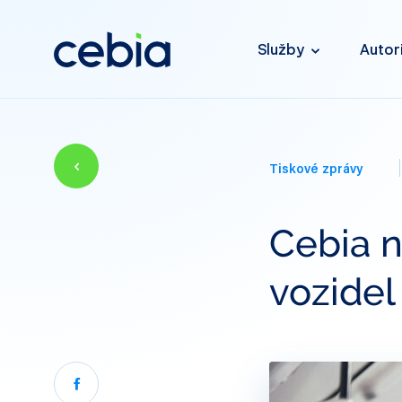
Služby
Autor
Tiskové zprávy
Cebia n
vozidel