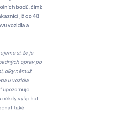
olních bodů, čímž
kazníci již do 48
vu vozidla a
jeme si, že je
řípadných oprav po
í, díky němuž
ba u vozidla
,“
upozorňuje
ou někdy vyšplhat
jednat také