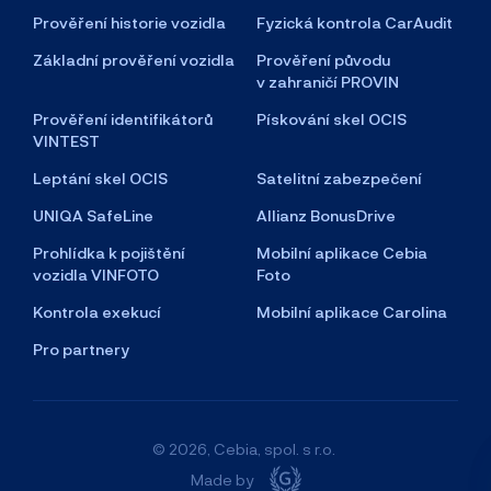
Prověření historie vozidla
Fyzická kontrola CarAudit
Základní prověření vozidla
Prověření původu
v zahraničí PROVIN
Prověření identifikátorů
Pískování skel OCIS
VINTEST
Leptání skel OCIS
Satelitní zabezpečení
UNIQA SafeLine
Allianz BonusDrive
Prohlídka k pojištění
Mobilní aplikace Cebia
vozidla VINFOTO
Foto
Kontrola exekucí
Mobilní aplikace Carolina
Pro partnery
© 2026, Cebia, spol. s r.o.
Made by