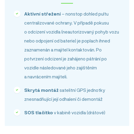
Aktivní střežení
– nonstop dohled pultu
centralizované ochrany. V případě pokusu
o odcizení vozidla (neautorizovaný pohyb vozu
nebo odpojení od baterie) je poplach ihned
zaznamenán a majitel kontaktován. Po
potvrzení odcizení je zahájeno pátrání po
vozidle následované jeho zajištěním
a navrácením majiteli.
Skrytá montáž
satelitní GPS jednotky
znesnadňující její odhalení či demontáž
SOS tlačítko
v kabině vozidla (drátové)