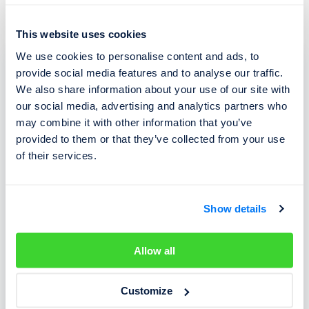
This website uses cookies
We use cookies to personalise content and ads, to
provide social media features and to analyse our traffic.
Jak se objednat
We also share information about your use of our site with
our social media, advertising and analytics partners who
may combine it with other information that you’ve
provided to them or that they’ve collected from your use
of their services.
Prvním krokem je sjednání asistence SafeLine jako
součásti pojistné smlouvy v pojišťovně UNIQA.
SafeLine může být součástí pojištění odpovědnosti
Show details
z provozu motorového vozidla nebo havarijního
pojištění. SafeLine je ideální sjednat zároveň
Allow all
s novým pojištěním, je ovšem možné ho přidat
i k pojištění již existujícímu. Kontaktujte svého
Customize
sjednatele pojištění.