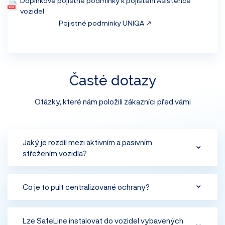
Doplňkové pojistné podmínky k pojištění Asistence
vozidel
Pojistné podmínky UNIQA ↗️
Časté dotazy
Otázky, které nám položili zákazníci před vámi
Jaký je rozdíl mezi aktivním a pasivním
střežením vozidla?
Při aktivním střežení vozidla je vůz neustále pod
Co je to pult centralizované ochrany?
dohledem pultu centralizované ochrany. Zaznamená-li
satelitní jednotka neoprávněnou manipulaci s vozem
Pult centralizované ochrany je pracoviště
Lze SafeLine instalovat do vozidel vybavených