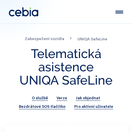
Zabezpečení vozidla
UNIQA SafeLine
Telematická
asistence
UNIQA
SafeLine
O službě
Verze
Jak objednat
Bezdrátové SOS tlačítko
Pro aktivní uživatele