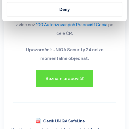
Deny
Následuje objednání instalace. Vybrat si můžete
z více než
100 Autorizovaných Pracovišť Cebia
po
celé ČR.
Upozornění: UNIQA Security 24 nelze
momentálně objednat.
Seznam pracovišť
Ceník UNIQA SafeLine