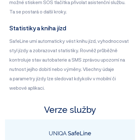
možné stiskem SOS tlačítka přivolat asistenční službu.
Ta se postará o další kroky.
Statistiky a kniha jízd
SafeLine umí automaticky vést knihu jízd, vyhodnocovat
styl jízdy a zobrazovat statistiky. Rovněž průběžně
kontroluje stav autobaterie a SMS zprávou upozorní na
nutnost jejího dobití nebo výměny. Všechny údaje
a parametry jízdy lze sledovat kdykoliv v mobilní či
webové aplikaci.
Verze služby
UNIQA
SafeLine