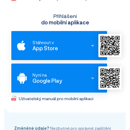
Přihlášení
do mobilní aplikace
Stáhnout v
App Store
Nyní na
Google Play
Uživatelský manuál pro mobilní aplikaci
Změněné údaje?
Nezbytné pro správné zajištění