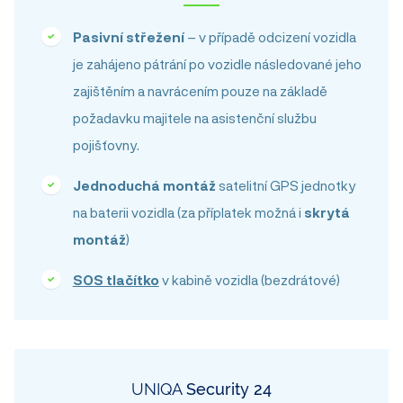
Pasivní střežení
– v případě odcizení vozidla
je zahájeno pátrání po vozidle následované jeho
zajištěním a navrácením pouze na základě
požadavku majitele na asistenční službu
pojišťovny.
Jednoduchá montáž
satelitní GPS jednotky
na baterii vozidla (za příplatek možná i
skrytá
montáž
)
SOS tlačítko
v kabině vozidla (bezdrátové)
UNIQA
Security 24