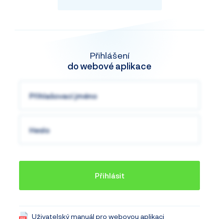
používají i pro komerční účely. Nejznámější jsou
GLONASS a evropský Galileo. Jednotky Cebia SAT umí
využívat všechny 3 tyto systémy, čímž se výrazně
Přihlášení
zvyšuje citlivost a přesnost určování pozice.
do webové aplikace
Přihlásit
Uživatelský manuál pro webovou aplikaci