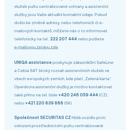
služeb pultu centralizované ochrany a asistenční
služby jsou Vaše aktuální kontaktní údaje. Pokud
došlo ke změně adresy, nebo telefonních či e-
mailových kontaktů, můžete nás o to informovat
telefonicky na tel.:
222 207 444
nebo pošlete
e‑mailovou zprávu zde
.
UNIQA assistance
poskytuje zákazníkům SafeLine
a Cebia SAT široký rozsah asistenčních služeb ve
všech evropských zemích, kde platí „Zelená karta“.
Operátora asistenční služby je možno kontaktovat
také přímo na tel. čísle
+420 246 059 444
(CZ),
nebo
+421 220 839 888
(SK).
Společnost SECURITAS CZ
hlídá vozidlo proti
odcizení prostřednictvím pultu centralizované