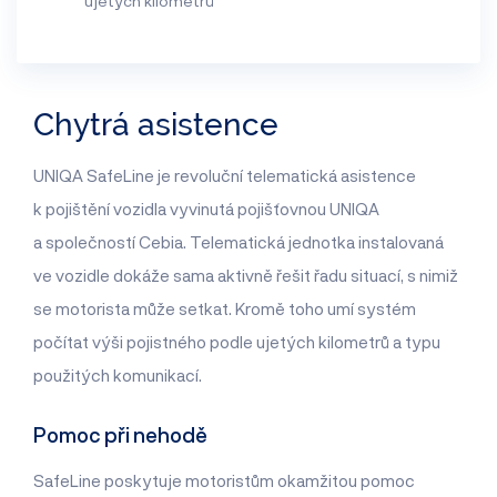
ujetých kilometrů
Chytrá asistence
UNIQA SafeLine je revoluční telematická asistence
k pojištění vozidla vyvinutá pojišťovnou UNIQA
a společností Cebia. Telematická jednotka instalovaná
ve vozidle dokáže sama aktivně řešit řadu situací, s nimiž
se motorista může setkat. Kromě toho umí systém
počítat výši pojistného podle ujetých kilometrů a typu
použitých komunikací.
Pomoc při nehodě
SafeLine poskytuje motoristům okamžitou pomoc