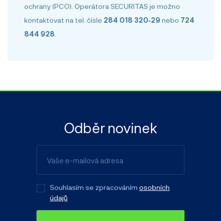
ochrany (PCO). Operátora SECURITAS je možno
kontaktovat na tel. čísle
284 018 320‑29
nebo
724
844 928
.
Odběr novinek
Souhlasím se zpracováním
osobních
údajů