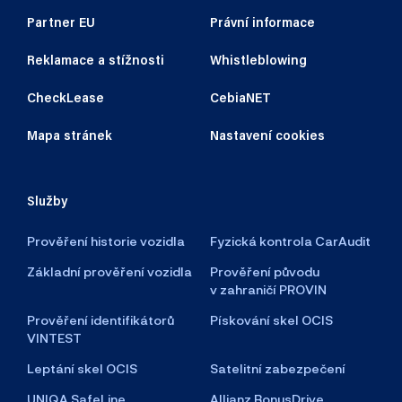
Partner EU
Právní informace
Reklamace a stížnosti
Whistleblowing
CheckLease
CebiaNET
Mapa stránek
Nastavení cookies
Služby
Prověření historie vozidla
Fyzická kontrola CarAudit
Základní prověření vozidla
Prověření původu
v zahraničí PROVIN
Prověření identifikátorů
Pískování skel OCIS
VINTEST
Leptání skel OCIS
Satelitní zabezpečení
UNIQA SafeLine
Allianz BonusDrive