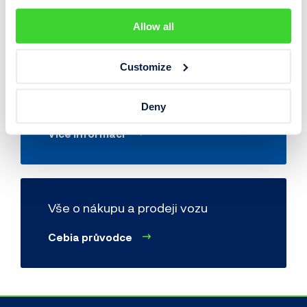
HelpDesk OCIS
Allow all
Více
Customize
Online prověření vozidla
Deny
Více informací
Vše o nákupu a prodeji vozu
Cebia průvodce