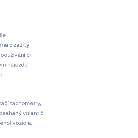
dle
dná o zažitý
používání či
lém nájezdu
í.
táčí tachometry,
osahaný volant či
ného) vozidla.