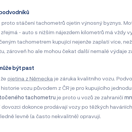
podvodníků
 proto stáčení tachometrů ojetin výnosný byznys. Mo
ž zřejmá - auto s nižším nájezdem kilometrů má vždy vy
čeným tachometrem kupující nejenže zaplatí více, ne
u, zároveň ho ale mohou čekat další nemalé výdaje z
může být past
 že
ojetina z Německa
je záruka kvalitního vozu. Podvo
í historie vozu původem z ČR je pro kupujícího jednodu
 stočeného tachometru
je proto u vozů ze zahraničí
mn
í dovozci dokonce prodávají vozy po těžkých haváriích,
ledně levně (a často nekvalitně) opravují.