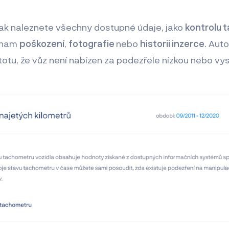
pak naleznete všechny dostupné údaje, jako
kontrolu 
eznam
poškození
,
fotografie
nebo
historii inzerce
. Auto
stotu, že vůz není nabízen za podezřele nízkou nebo v