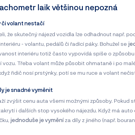
tachometr laik většinou nepozná
či volant nestačí
yšeli, že skutečný nájezd vozidla lze odhadnout např. po
teriéru - volantu, pedálů či řadící páky. Bohužel se
je
anost interiéru totiž často vypovídá spíše o způsobu 
ní vozu. Třeba volant může působit ohmataně i po ma
 když řidič nosí prstýnky, potí se mu ruce a volant nečist
y je snadné vyměnit
aží zvýšit cenu auta všemi možnými způsoby. Pokud s
akrytí i dalších stop vysokého nájezdu. Když má auto 
čku,
jednoduše je vymění
za díly z jiného (např. boura