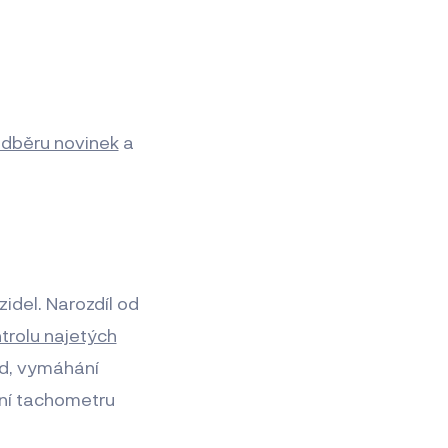
 odběru novinek
a
idel. Narozdíl od
trolu najetých
od, vymáhání
ení tachometru