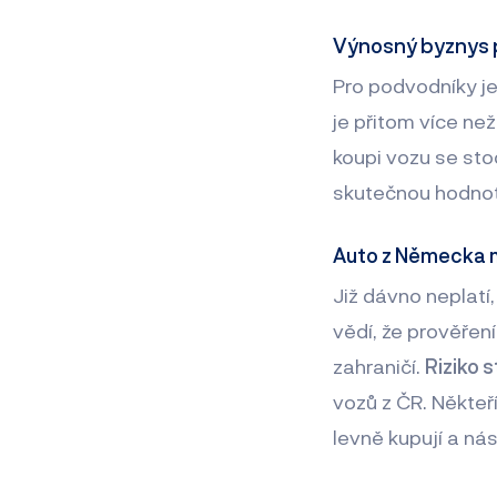
Výnosný byznys 
Pro podvodníky je
je přitom více ne
koupi vozu se sto
skutečnou hodnot
Auto z Německa 
Již dávno neplatí,
vědí, že prověřen
zahraničí.
Riziko
vozů z ČR. Někteř
levně kupují a nás