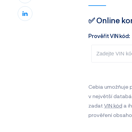
✅ Online ko
Prověřit VIN kód:
Cebia umožňuje pr
v největší databá
zadat
VIN kód
a ih
prověření obsaho