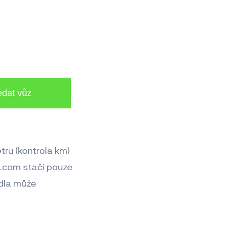
tru (kontrola km)
a.com
stačí pouze
idla může