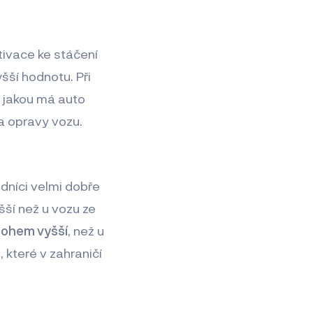
tivace ke stáčení
šší hodnotu. Při
ž jakou má auto
a opravy vozu.
dníci velmi dobře
šší než u vozu ze
ohem vyšší
, než u
 které v zahraničí