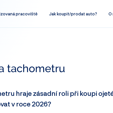
izovaná
pracoviště
Jak koupit/prodat
auto?
O 
la tachometru
tru hraje zásadní roli při koupi ojet
ovat v roce 2026?