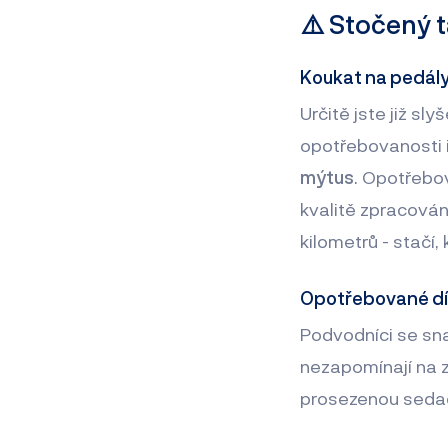
⚠️ Stočený 
Koukat na pedály 
Určitě jste již sl
opotřebovanosti in
mýtus
. Opotřebov
kvalitě zpracová
kilometrů - stačí,
Opotřebované díl
Podvodníci se sn
nezapomínají na z
prosezenou seda