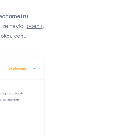
tachometru
 lze navíc i
ocenit
,
ysokou cenu.