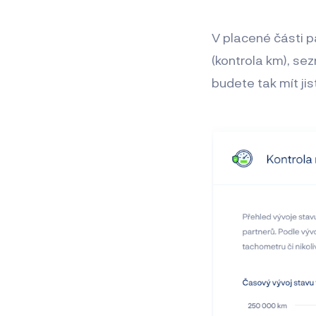
V placené části 
(kontrola km), s
budete tak mít ji