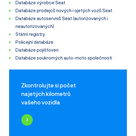
Databáze výrobce Seat
Databáze prodejců nových i ojetých vozů Seat
Databáze autoservisů Seat (autorizovaných i
neautorizovaných)
Státní registry
Policejní databáze
Databáze pojišťoven
Databáze soukromých auto-moto společností
Zkontrolujte si počet
najetých kilometrů
vašeho vozidla
Najeté kilometry
Historie poškození