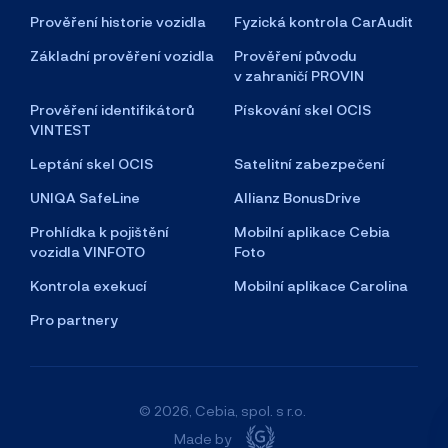
Prověření historie vozidla
Fyzická kontrola CarAudit
Základní prověření vozidla
Prověření původu
v zahraničí PROVIN
Prověření identifikátorů
Pískování skel OCIS
VINTEST
Leptání skel OCIS
Satelitní zabezpečení
UNIQA SafeLine
Allianz BonusDrive
Prohlídka k pojištění
Mobilní aplikace Cebia
vozidla VINFOTO
Foto
Kontrola exekucí
Mobilní aplikace Carolina
Pro partnery
© 2026, Cebia, spol. s r.o.
Made by