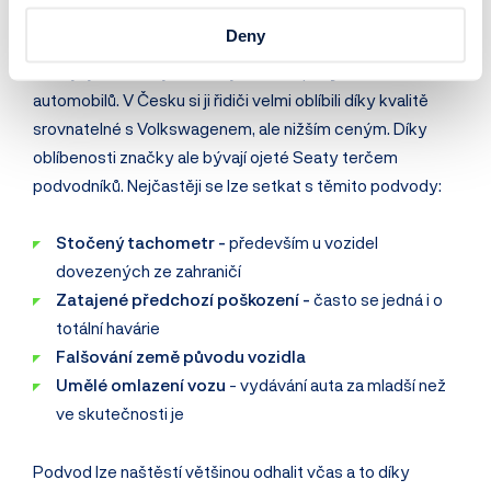
⚠️ Podvody s ojetými Seaty
Deny
Seat je jedna z nejoblíbenějších evropských značek
automobilů. V Česku si ji řidiči velmi oblíbili díky kvalitě
srovnatelné s Volkswagenem, ale nižším ceným. Díky
oblíbenosti značky ale bývají ojeté Seaty terčem
podvodníků. Nejčastěji se lze setkat s těmito podvody:
Stočený tachometr -
především u vozidel
dovezených ze zahraničí
Zatajené předchozí poškození -
často se jedná i o
totální havárie
Falšování země původu vozidla
Umělé omlazení vozu
- vydávání auta za mladší než
ve skutečnosti je
Podvod lze naštěstí většinou odhalit včas a to díky