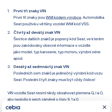
První tři znaky VIN
První tři znaky jsou
WMI kódem výrobce
. Automobilka
Seat používá u většiny vozidel WMI kód VSS.
Čtvrtý až devátý znak VIN
Šestice dalších znaků je popisný kód Seat, ve kterém
jsou zakódovány obecné informace o vozidle
jako model, typ karoserie, typ motoru, výrobní série
apod.
Desátý až sedmnáctý znak VIN
Posledních osm znaků je jedinečný výrobní kód vozu
Seat. Poslední čtyři znaky musí být vždy číslice!
VIN vozidla Seat nesmí nikdy obsahovat písmena Q, I a O,
aby nedošlo k jejich záměně s čísly 9, 1 a 0.