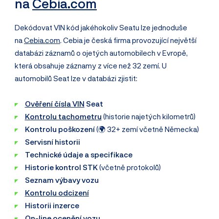
na
Cebia.com
Dekódovat VIN kód jakéhokoliv Seatu lze jednoduše
na
Cebia.com
. Cebia je česká firma provozující největší
databázi záznamů o ojetých automobilech v Evropě,
která obsahuje záznamy z více než 32 zemí. U
automobilů Seat lze v databázi zjistit:
Ověření čísla VIN
Seat
Kontrolu tachometru
(historie najetých kilometrů)
Kontrolu poškození
(🌍 32+ zemí včetně Německa)
Servisní historii
Technické údaje a specifikace
Historie kontrol STK
(včetně protokolů)
Seznam výbavy vozu
Kontrolu odcizení
Historii inzerce
On-line ocenění vozu