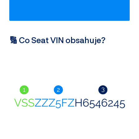
Odcizení vozidla
Servisní historie
Záznamy inzerce
Využití jako taxi
🔢 Co Seat VIN obsahuje?