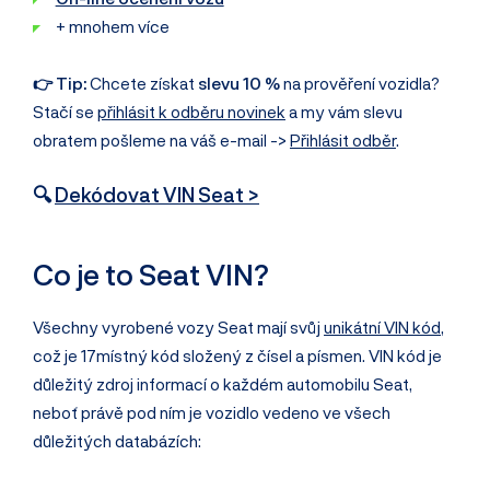
+ mnohem více
👉 Tip:
Chcete získat
slevu 10 %
na prověření vozidla?
Stačí se
přihlásit k odběru novinek
a my vám slevu
obratem pošleme na váš e-mail ->
Přihlásit odběr
.
🔍
Dekódovat VIN Seat >
Co je to Seat VIN?
Všechny vyrobené vozy Seat mají svůj
unikátní VIN kód
,
což je 17místný kód složený z čísel a písmen. VIN kód je
důležitý zdroj informací o každém automobilu Seat,
neboť právě pod ním je vozidlo vedeno ve všech
důležitých databázích: