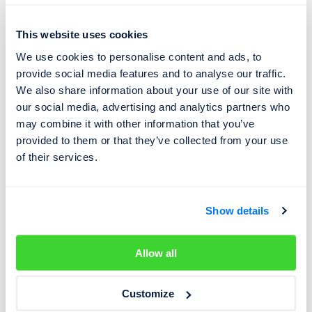
🔦 Umístění VIN kódu vozidel
Seat
This website uses cookies
We use cookies to personalise content and ads, to
Číslo VIN vozidel Seat lze najít na běžných místech přímo
provide social media features and to analyse our traffic.
We also share information about your use of our site with
na voze nebo v související dokumentaci:
our social media, advertising and analytics partners who
may combine it with other information that you’ve
VIN vyražený na karoserii v zavazadelníku či
provided to them or that they’ve collected from your use
motorovém prostoru
of their services.
Na typovém štítku v prostoru předních dveří
V
malém technickém průkazu
Ve
velkém technickém průkazu
Show details
V dokladech o
pojištění
(např. zelená karta)
Allow all
Více informací o umístění VIN naleznete v samostatném
článku
Kde najdu VIN kód
.
Customize