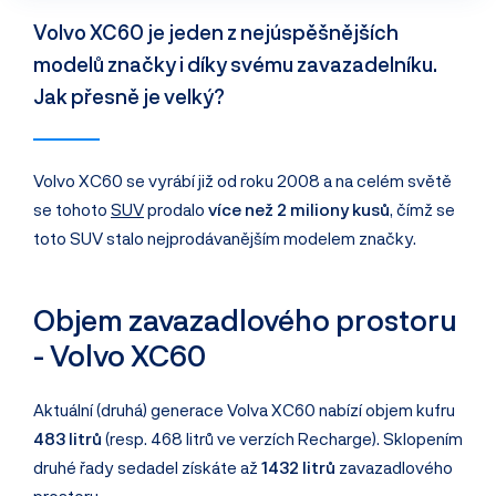
Volvo XC60 je jeden z nejúspěšnějších
modelů značky i díky svému zavazadelníku.
Jak přesně je velký?
Volvo XC60 se vyrábí již od roku 2008 a na celém světě
se tohoto
SUV
prodalo
více než 2 miliony kusů
, čímž se
toto SUV stalo nejprodávanějším modelem značky.
Objem zavazadlového prostoru
- Volvo XC60
Aktuální (druhá) generace Volva XC60 nabízí objem kufru
483 litrů
(resp. 468 litrů ve verzích Recharge). Sklopením
druhé řady sedadel získáte až
1432 litrů
zavazadlového
prostoru.