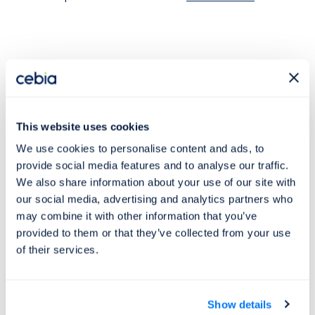
Co to je VIN kód?
VIN
(Vehicle Identification Number)
je 17místný unikátní
This website uses cookies
kód, jenž je rodné číslo každého vyrobeného vozu. Své
We use cookies to personalise content and ads, to
VIN mají nejen osobní automobily, ale také motocykly,
provide social media features and to analyse our traffic.
užitková vozidla, vozíky, přívěsy či obytné vozy.
We also share information about your use of our site with
our social media, advertising and analytics partners who
VIN dekodér VOLVO >
may combine it with other information that you’ve
VIN kód najdete na mnoha různých místech ve vozidle.
provided to them or that they’ve collected from your use
of their services.
Přesné
umístění VIN
je rozdílné u každého vozidla, vždy
jej však spolehlivě najdete v dokladech od vozu (
velký TP
a
malý TP
).
Show details