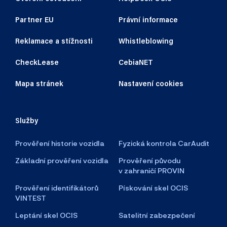
Partner EU
Právní informace
Reklamace a stížnosti
Whistleblowing
CheckLease
CebiaNET
Mapa stránek
Nastavení cookies
Služby
Prověření historie vozidla
Fyzická kontrola CarAudit
Základní prověření vozidla
Prověření původu
v zahraničí PROVIN
Prověření identifikátorů
Pískování skel OCIS
VINTEST
Leptání skel OCIS
Satelitní zabezpečení