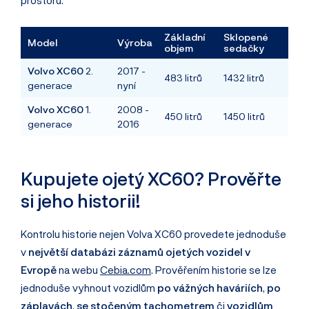
Základní
Sklopené
Model
Výroba
objem
sedačky
Volvo XC60
2.
2017 -
483 litrů
1432 litrů
generace
nyní
Volvo XC60
1.
2008 -
450 litrů
1450 litrů
generace
2016
Kupujete ojetý XC60? Prověřte
si jeho historii!
Kontrolu historie nejen Volva XC60 provedete jednoduše
v
největší databázi záznamů ojetých vozidel v
Evropě
na webu
Cebia.com
. Prověřením historie se lze
jednoduše vyhnout vozidlům
po vážných haváriích
,
po
záplavách
,
se stočeným tachometrem
či
vozidlům