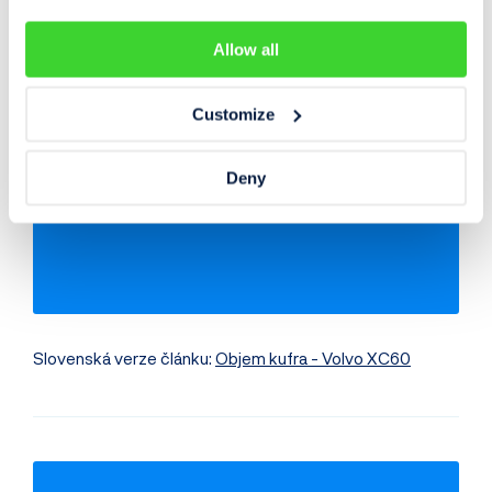
Allow all
Zkontrolujte si počet
najetých kilometrů
Customize
vašeho vozidla
Deny
Najeté kilometry
Historie poškození
Odcizení vozidla
Servisní historie
Záznamy inzerce
Využití jako taxi
Slovenská verze článku:
Objem kufra - Volvo XC60