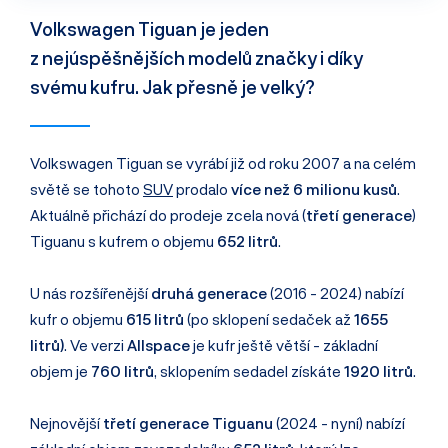
Volkswagen Tiguan je jeden
z nejúspěšnějších modelů značky i díky
svému kufru. Jak přesně je velký?
Volkswagen Tiguan se vyrábí již od roku 2007 a na celém
světě se tohoto
SUV
prodalo
více než 6 milionu kusů
.
Aktuálně přichází do prodeje zcela nová (
třetí generace
)
Tiguanu s kufrem o objemu
652 litrů
.
U nás rozšířenější
druhá generace
(2016 - 2024) nabízí
kufr o objemu
615 litrů
(po sklopení sedaček až
1655
litrů)
. Ve verzi
Allspace
je kufr ještě větší - základní
objem je
760 litrů
, sklopením sedadel získáte
1920 litrů
.
Nejnovější
třetí generace Tiguanu
(2024 - nyní) nabízí