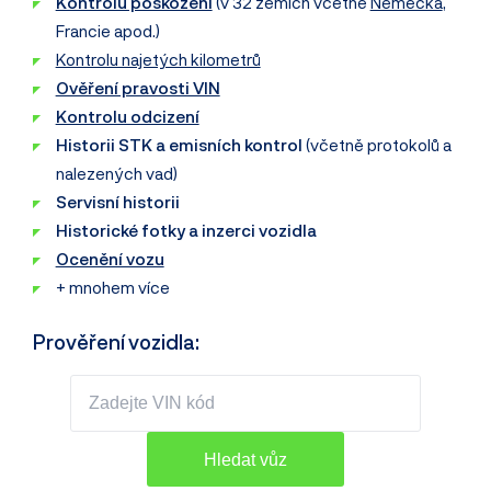
Kontrolu poškození
(v 32 zemích včetně
Německa
,
Francie apod.)
Kontrolu najetých kilometrů
Ověření pravosti VIN
Kontrolu odcizení
Historii STK a emisních kontrol
(včetně protokolů a
nalezených vad)
Servisní historii
Historické fotky a inzerci vozidla
Ocenění vozu
+ mnohem více
Prověření vozidla: