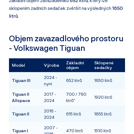
základní objem zavazadelníku
652 litrů
, který lze
sklopením zadních sedaček zvětšit na výsledných
1650
litrů
.
Objem zavazadlového prostoru
- Volkswagen Tiguan
Základní
Sklopené
Model
Výroba
objem
sedačky
2024 -
Tiguan III
652 litrů
1650 litrů
nyní
Tiguan II
2017 -
700 / 760
1920 litrů
Allspace
2024
litrů*
2016 -
Tiguan II
615 litrů
1655 litrů
2024
2007 -
Tiguan I
470 litrů
1510 litrů
2016