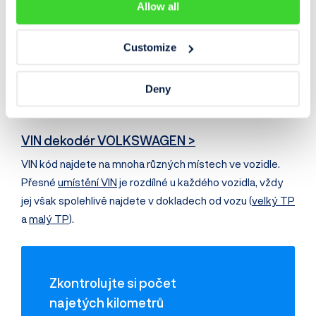
Allow all
Co to je VIN kód?
Customize
VIN
(Vehicle Identification Number)
je 17místný unikátní
kód, jenž je rodné číslo každého vyrobeného vozu. Své
VIN mají nejen osobní automobily, ale také motocykly,
Deny
užitková vozidla, vozíky, přívěsy či obytné vozy.
VIN dekodér VOLKSWAGEN >
VIN kód najdete na mnoha různých místech ve vozidle.
Přesné
umístění VIN
je rozdílné u každého vozidla, vždy
jej však spolehlivě najdete v dokladech od vozu (
velký TP
a
malý TP
).
Zkontrolujte si počet
najetých kilometrů