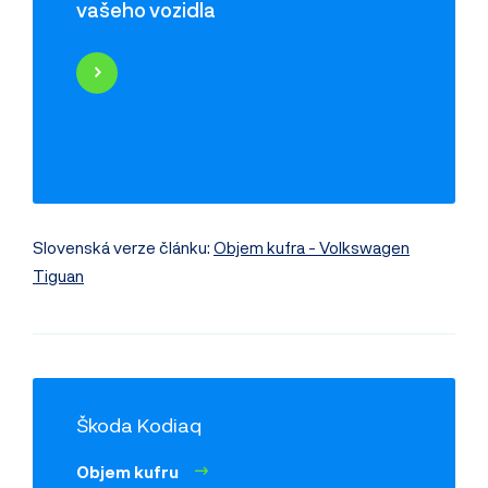
vašeho vozidla
Najeté kilometry
Historie poškození
Odcizení vozidla
Servisní historie
Záznamy inzerce
Využití jako taxi
Slovenská verze článku:
Objem kufra - Volkswagen
Tiguan
Škoda Kodiaq
Objem kufru