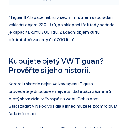
*Tiguan II Allspace nabízí v
sedmimístném
uspořádání
základní objem
230 litrů
, po sklopení třetí řady sedadel
je kapacita kufru 700 litrů. Základní objem kufru
pětimístné
varianty činí
760 litrů
.
Kupujete ojetý VW Tiguan?
Prověřte si jeho historii!
Kontrolu historie nejen Volkswagenu Tiguan
provedete jednoduše v
největší databázi záznamů
ojetých vozidel v Evropě
na webu
Cebia.com
.
Stačí zadat
VIN kód vozidla
a ihned můžete zkontrolovat
řadu informací: