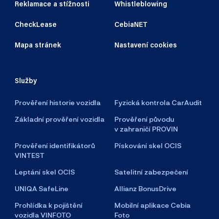
Reklamace a stížnosti
Whistleblowing
CheckLease
CebiaNET
Mapa stránek
Nastavení cookies
Služby
Prověření historie vozidla
Fyzická kontrola CarAudit
Základní prověření vozidla
Prověření původu
v zahraničí PROVIN
Prověření identifikátorů
Pískování skel OCIS
VINTEST
Leptání skel OCIS
Satelitní zabezpečení
UNIQA SafeLine
Allianz BonusDrive
Prohlídka k pojištění
Mobilní aplikace Cebia
vozidla VINFOTO
Foto