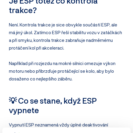
Je ESP totéž co kontrola
trakce?
Není. Kontrola trakce je sice obvykle součástí ESP, ale
má jiný úkol. Zatímco ESP řeší stabilitu vozu v zatáčkách
a při smyku, kontrola trakce zabraňuje nadměrnému
protáčení kol při akceleraci.
Například při rozjezdu na mokré silnici omezuje výkon
motoru nebo přibrzďuje protáčející se kolo, aby bylo
dosaženo co nejlepšího záběru.
💡 Co se stane, když ESP
vypnete
Vypnutí ESP neznamená vždy úplné deaktivování
systému. U mnoha aut se pouze posunou hranice, při