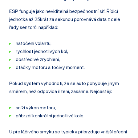
ESP funguje jako neviditelná bezpečnostní síť. Řídicí
jednotka až 25krát za sekundu porovnává data z celé
řady senzorů, například:
natočení volantu,
rychlost jednotlivých kol,
dostředivé zrychlení,
otáčky motoru a točivý moment.
Pokud systém vyhodnotí, že se auto pohybuje jiným
směrem, než odpovídá řízení, zasáhne. Nejčastěji:
sníží výkon motoru,
přibrzdí konkrétní jednotlivé kolo.
U přetáčivého smyku se typicky přibrzďuje vnější přední