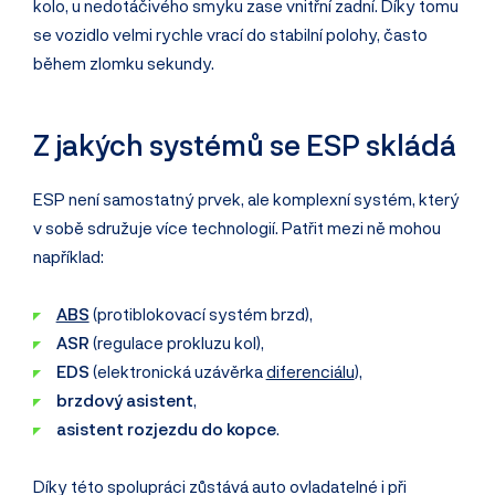
kolo, u nedotáčivého smyku zase vnitřní zadní. Díky tomu
se vozidlo velmi rychle vrací do stabilní polohy, často
během zlomku sekundy.
Z jakých systémů se ESP skládá
ESP není samostatný prvek, ale komplexní systém, který
v sobě sdružuje více technologií. Patřit mezi ně mohou
například:
ABS
(protiblokovací systém brzd),
ASR
(regulace prokluzu kol),
EDS
(elektronická uzávěrka
diferenciálu
),
brzdový asistent
,
asistent rozjezdu do kopce
.
Díky této spolupráci zůstává auto ovladatelné i při