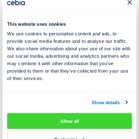
kterých začne systém zasahovat. Pokud se situace
výrazně zhorší, může ESP znovu převzít kontrolu.
This website uses cookies
👉 Vypnutí ESP
(nebo jeho částečné omezení) může být
We use cookies to personalise content and ads, to
užitečné například:
provide social media features and to analyse our traffic.
We also share information about your use of our site with
při rozjezdu v hlubokém sněhu,
our social media, advertising and analytics partners who
may combine it with other information that you’ve
při snaze vyprostit auto z kluzkého povrchu.
provided to them or that they’ve collected from your use
of their services.
Naopak při běžné jízdě na silnici může vypnuté ESP
znamenat vyšší riziko ztráty kontroly nad vozem,
zejména v krizových situacích.
Show details
Shrnutí
Allow all
ESP je jeden z nejdůležitějších bezpečnostních systémů