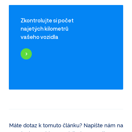
Zkontrolujte si počet
najetých kilometrů
vašeho vozidla
Najeté kilometry
Historie poškození
Odcizení vozidla
Servisní historie
Záznamy inzerce
Využití jako taxi
Máte dotaz k tomuto článku? Napište nám na