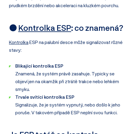
prudkém brzdění nebo akceleraci na kluzkém povrchu.
🟠
Kontrolka ESP
: co znamená?
Kontrolka
ESP na palubní desce může signalizovat různé
stavy:
Blikající kontrolka ESP
Znamená, že systém právě zasahuje. Typicky se
objeví jen na okamžik při ztrátě trakce nebo lehkém
smyku.
Trvale svítící kontrolka ESP
Signalizuje, že je systém vypnutý, nebo došlo k jeho
poruše. V takovém případě ESP neplní svou funkci.