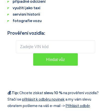
případné odcizení
využití jako taxi
servisní historii
fotografie vozu
Prověření vozidla:
💰 Tip:
Chcete získat
slevu 10 %
na prověření vozidla?
Stačí se
přihlásit k odběru novinek
a my vám slevu
obratem pošleme na váš e-mail ->
Přihlásit odběr
.