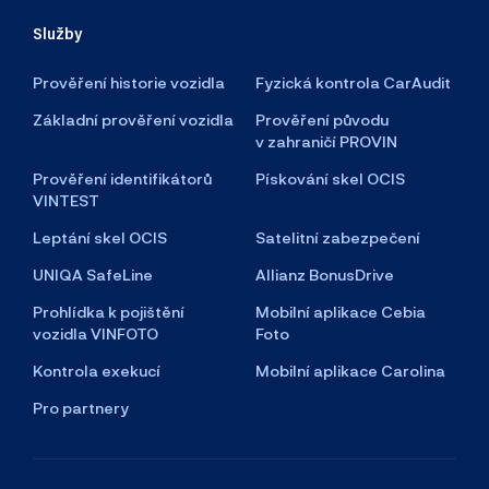
Služby
Prověření historie vozidla
Fyzická kontrola CarAudit
Základní prověření vozidla
Prověření původu
v zahraničí PROVIN
Prověření identifikátorů
Pískování skel OCIS
VINTEST
Leptání skel OCIS
Satelitní zabezpečení
UNIQA SafeLine
Allianz BonusDrive
Prohlídka k pojištění
Mobilní aplikace Cebia
vozidla VINFOTO
Foto
Kontrola exekucí
Mobilní aplikace Carolina
Pro partnery