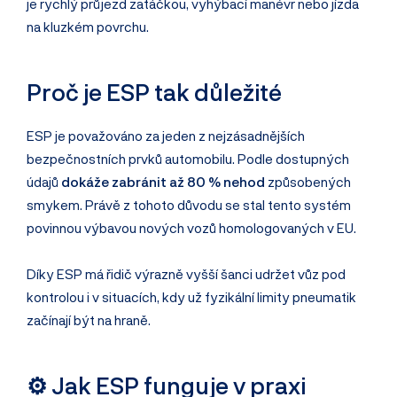
je rychlý průjezd zatáčkou, vyhýbací manévr nebo jízda
na kluzkém povrchu.
Proč je ESP tak důležité
ESP je považováno za jeden z nejzásadnějších
bezpečnostních prvků automobilu. Podle dostupných
údajů
dokáže zabránit až 80 % nehod
způsobených
smykem. Právě z tohoto důvodu se stal tento systém
povinnou výbavou nových vozů homologovaných v EU.
Díky ESP má řidič výrazně vyšší šanci udržet vůz pod
kontrolou i v situacích, kdy už fyzikální limity pneumatik
začínají být na hraně.
⚙️ Jak ESP funguje v praxi