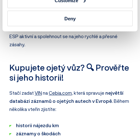
Customize
moderních automobilů. Neustále hlídá stabilitu vozu,
pomáhá předcházet smyku a výrazně snižuje riziko
Deny
nehody. Přestože jeho vypnutí může mít smysl ve
specifických situacích, při běžné jízdě je lepší nechat
ESP aktivní a spolehnout se na jeho rychlé a přesné
zásahy.
Kupujete ojetý vůz? 🔍 Prověřte
si jeho historii!
Stačí zadat
VIN
na
Cebia.com
, která spravuje
největší
databázi záznamů o ojetých autech v Evropě
. Během
několika vteřin zjistíte:
historii nájezdu km
záznamy o škodách