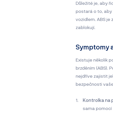
Důležité je, aby 
postará o to, aby
vozidlem. ABS je 
zablokují.
Symptomy a
Existuje několik
brzděním (ABS). 
nejdříve zajistit 
bezpečnosti vaše
Kontrolka na 
sama pomocí k