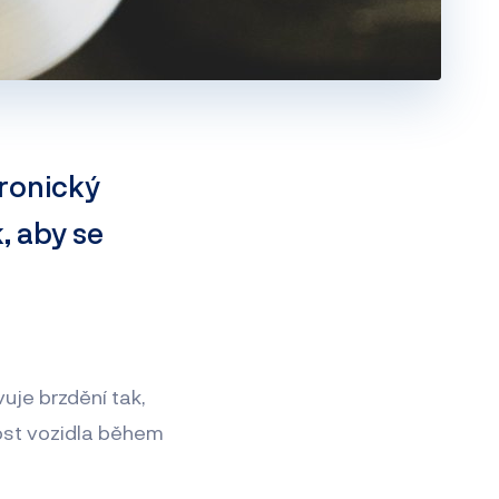
tronický
, aby se
vuje brzdění tak,
lnost vozidla během