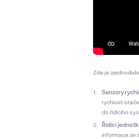
Zde je zjednoduše
Senzory rychlo
rychlost otáče
do řídícího s
Řídící jednot
informace ze s