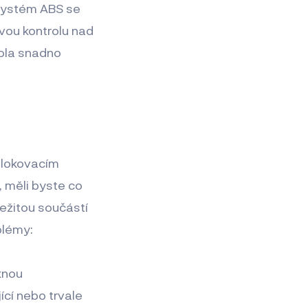
 Systém ABS se
vou kontrolu nad
kola snadno
blokovacím
 měli byste co
ležitou součástí
blémy:
eknou
cí nebo trvale