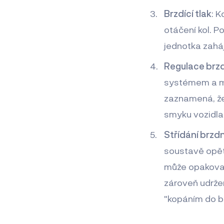
Brzdící tlak
: K
otáčení kol. P
jednotka zaháj
Regulace brz
systémem a mů
zaznamená, že 
smyku vozidla
Střídání brzd
soustavě opět 
může opakovat
zároveň udržen
"kopáním do b