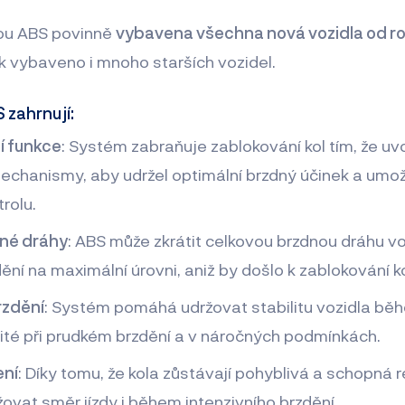
sou ABS povinně
vybavena všechna nová vozidla od ro
 vybaveno i mnoho starších vozidel.
 zahrnují:
í funkce
: Systém zabraňuje zablokování kol tím, že uv
echanismy, aby udržel optimální brzdný účinek a umožni
rolu.
dné dráhy
: ABS může zkrátit celkovou brzdnou dráhu voz
ní na maximální úrovni, aniž by došlo k zablokování ko
brzdění
: Systém pomáhá udržovat stabilitu vozidla běh
ité při prudkém brzdění a v náročných podmínkách.
ení
: Díky tomu, že kola zůstávají pohyblivá a schopná r
žovat směr jízdy i během intenzivního brzdění.