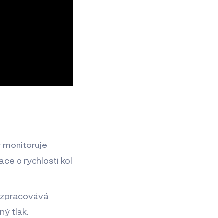
ý monitoruje
ace o rychlosti kol
rá zpracovává
ný tlak.