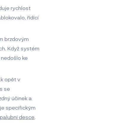
eduje rychlost
blokovalo, řídící
kým brzdovým
ech. Když systém
y nedošlo ke
ak opět v
es se
zdný účinek a
uje specifickým
 palubní desce
.