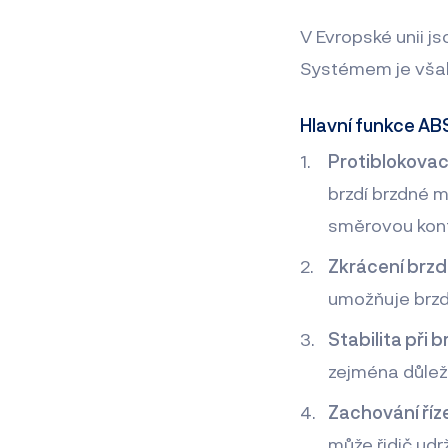
V Evropské unii j
Systémem je však
Hlavní funkce ABS
Protiblokovac
brzdí brzdné m
směrovou kont
Zkrácení brz
umožňuje brzdě
Stabilita při 
zejména důlež
Zachování říz
může řidič udr