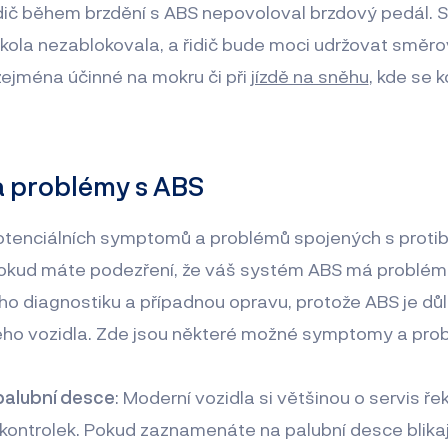
řidič během brzdění s ABS nepovoloval brzdový pedál.
 kola nezablokovala, a řidič bude moci udržovat směro
zejména účinné na mokru či při
jízdě na sněhu
, kde se 
 problémy s ABS
 potenciálních symptomů a problémů spojených s proti
Pokud máte podezření, že váš systém ABS má problém,
jeho diagnostiku a případnou opravu, protože ABS je dů
ho vozidla. Zde jsou některé možné symptomy a pro
palubní desce
: Moderní vozidla si většinou o servis ř
ontrolek. Pokud zaznamenáte na palubní desce blikají