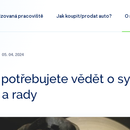
izovaná
pracoviště
Jak koupit/prodat
auto?
O 
05. 04. 2024
 potřebujete vědět o s
 a rady