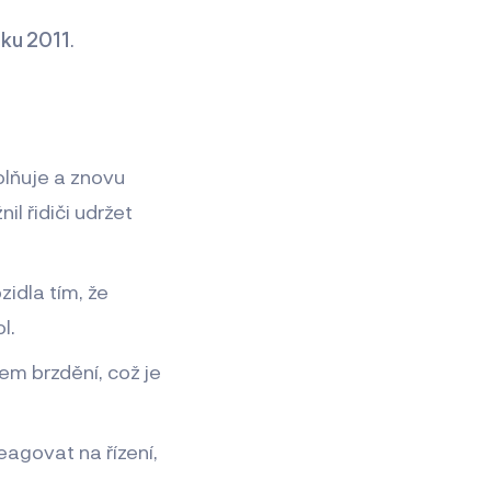
ku 2011
.
olňuje a znovu
l řidiči udržet
idla tím, že
l.
em brzdění, což je
eagovat na řízení,