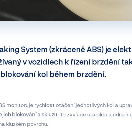
raking System (zkráceně ABS) je elek
vaný v vozidlech k řízení brzdění tak
ablokování kol během brzdění.
ABS monitoruje rychlost otáčení jednotlivých kol a upra
ejich blokování a skluzu
. To zvyšuje stabilitu a řidite
na kluzkém povrchu.