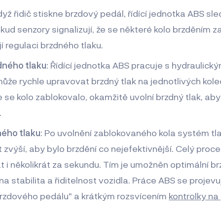
dyž řidič stiskne brzdový pedál, řídící jednotka ABS sl
okud senzory signalizují, že se některé kolo brzděním za
í regulaci brzdného tlaku.
dného tlaku
: Řídící jednotka ABS pracuje s hydraulic
že rychle upravovat brzdný tlak na jednotlivých kol
se kolo zablokovalo, okamžitě uvolní brzdný tlak, ab
.
ného tlaku
: Po uvolnění zablokovaného kola systém tl
zvýší, aby bylo brzdění co nejefektivnější. Celý proc
 i několikrát za sekundu. Tím je umožněn optimální br
a stabilita a řiditelnost vozidla. Práce ABS se projev
rzdového pedálu" a krátkým rozsvícením
kontrolky na