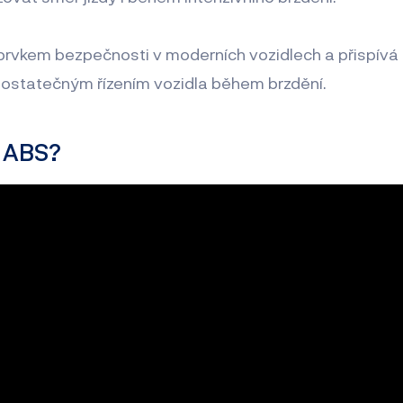
prvkem bezpečnosti v moderních vozidlech a přispívá 
statečným řízením vozidla během brzdění.
e ABS?