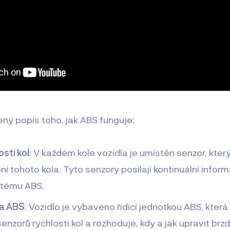
ný popis toho, jak ABS funguje:
sti kol
: V každém kole vozidla je umístěn senzor, kter
ní tohoto kola. Tyto senzory posílají kontinuální inform
ystému ABS.
ka ABS
: Vozidlo je vybaveno řídící jednotkou ABS, kte
enzorů rychlosti kol a rozhoduje, kdy a jak upravit brzd