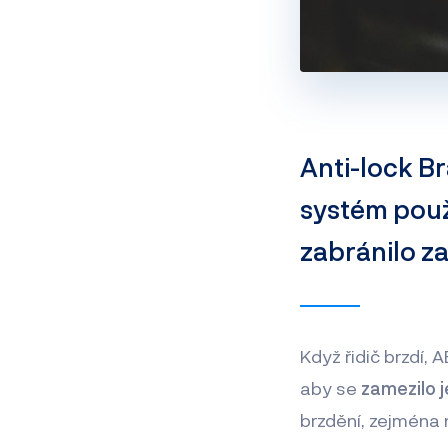
Anti-lock B
systém použí
zabránilo z
Když řidič brzdí, 
aby se
zamezilo j
brzdění, zejména 