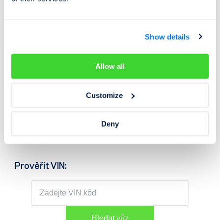
Stačí zadat
VIN kód vozidla
a ihned můžete zkontrolovat
řadu informací:
Show details
Kontrolu poškození
(🌍 v 32+ zemích včetně
Německa
, Francie apod.)
Kontrolu najetých kilometrů
Allow all
Ověření pravosti VIN
Kontrolu odcizení
Customize
Historii
STK
a emisních kontrol
(včetně protokolů a
nalezených vad)
Deny
Historické fotky a inzerci vozidla
+ mnohem více
Prověřit VIN: