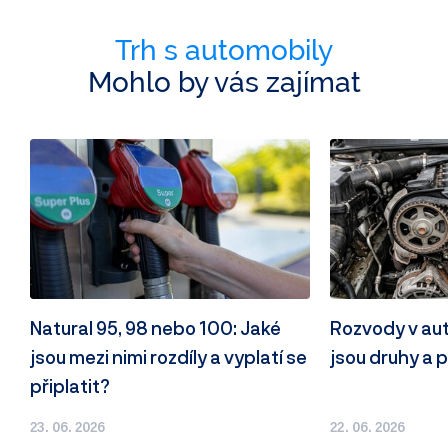
Trh s automobily
Mohlo by vás zajímat
Natural 95, 98 nebo 100: Jaké
Rozvody v autě
jsou mezi nimi rozdíly a vyplatí se
jsou druhy a p
připlatit?
23. 06. 2026
22. 06. 2026