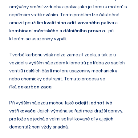
omývány směsí vzduchu a paliva jako je tomu u motorů s
nepřímám vstřikováním. Tento problém lze částečně
omezit použitím
kvalitního aditivovaného paliva
a
kombinací městského a dálničního provozu
, při
kterém se usazeniny vypálí.
Tvorbě karbonu však nelze zamezit zcela, a tak je u
vozidel s vyšším nájezdem kilometrů potřeba ze sacích
ventilů i dalších částí motoru usazeniny mechanicky
nebo chemicky odstranit. Tomuto procesu se
říká
dekarbonizace
.
Při vyšším nájezdu mohou také
odejít jednotlivé
vstřikovače
. Jejich výměna se řadí mezi dražší opravy,
protože se jedná o velmi sofistikované díly a jejich
demontáž není vždy snadná.