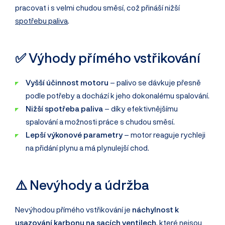
pracovat i s velmi chudou směsí, což přináší nižší
spotřebu paliva
.
✅ Výhody přímého vstřikování
Vyšší účinnost motoru
– palivo se dávkuje přesně
podle potřeby a dochází k jeho dokonalému spalování.
Nižší spotřeba paliva
– díky efektivnějšímu
spalování a možnosti práce s chudou směsí.
Lepší výkonové parametry
– motor reaguje rychleji
na přidání plynu a má plynulejší chod.
⚠️ Nevýhody a údržba
Nevýhodou přímého vstřikování je
náchylnost k
usazování karbonu na sacích ventilech
, které nejsou