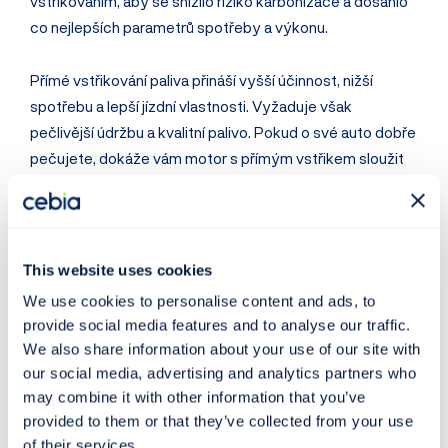
vstřikováním, aby se snížilo riziko karbonizace a dosáhlo
co nejlepších parametrů spotřeby a výkonu.
Přímé vstřikování paliva přináší vyšší účinnost, nižší
spotřebu a lepší jízdní vlastnosti. Vyžaduje však
pečlivější údržbu a kvalitní palivo. Pokud o své auto dobře
pečujete, dokáže vám motor s přímým vstřikem sloužit
spolehlivě a úsporně po mnoho let.
Kupujete ojeté auto s přímým
This website uses cookies
vstřikováním? 🔍 Prověřte si
We use cookies to personalise content and ads, to
jeho historii!
provide social media features and to analyse our traffic.
We also share information about your use of our site with
Kontrolu historie jakéhokoliv auta provedete jednoduše v
our social media, advertising and analytics partners who
největší databázi záznamů ojetých vozidel v
may combine it with other information that you’ve
provided to them or that they’ve collected from your use
Evropě
na webu
Cebia.com
.
of their services.