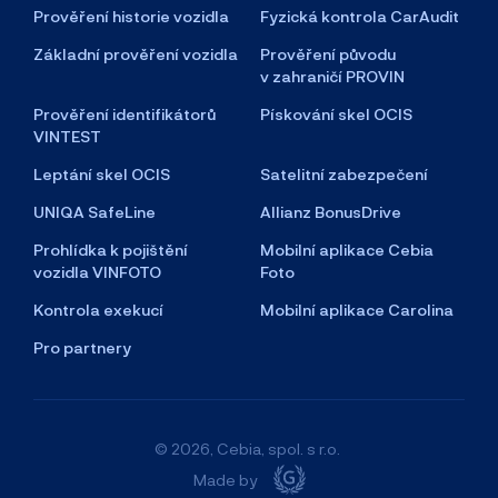
Prověření historie vozidla
Fyzická kontrola CarAudit
Základní prověření vozidla
Prověření původu
v zahraničí PROVIN
Prověření identifikátorů
Pískování skel OCIS
VINTEST
Leptání skel OCIS
Satelitní zabezpečení
UNIQA SafeLine
Allianz BonusDrive
Prohlídka k pojištění
Mobilní aplikace Cebia
vozidla VINFOTO
Foto
Kontrola exekucí
Mobilní aplikace Carolina
Pro partnery
© 2026, Cebia, spol. s r.o.
Made by