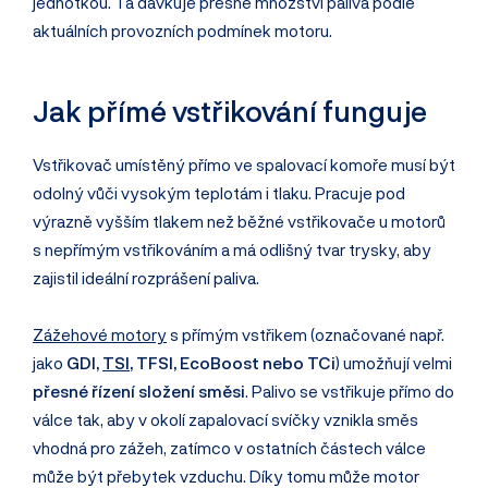
jednotkou. Ta dávkuje přesné množství paliva podle
aktuálních provozních podmínek motoru.
Jak přímé vstřikování funguje
Vstřikovač umístěný přímo ve spalovací komoře musí být
odolný vůči vysokým teplotám i tlaku. Pracuje pod
výrazně vyšším tlakem než běžné vstřikovače u motorů
s nepřímým vstřikováním a má odlišný tvar trysky, aby
zajistil ideální rozprášení paliva.
Zážehové motory
s přímým vstřikem (označované např.
jako
GDI,
TSI
, TFSI, EcoBoost nebo TCi
) umožňují velmi
přesné řízení složení směsi
. Palivo se vstřikuje přímo do
válce tak, aby v okolí zapalovací svíčky vznikla směs
vhodná pro zážeh, zatímco v ostatních částech válce
může být přebytek vzduchu. Díky tomu může motor