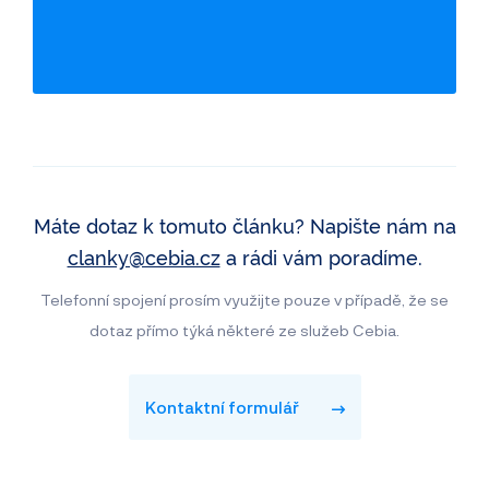
Odcizení vozidla
Servisní historie
Záznamy inzerce
Využití jako taxi
Máte dotaz k tomuto článku? Napište nám na
clanky@cebia.cz
a rádi vám poradíme.
Telefonní spojení prosím využijte pouze v případě, že se
dotaz přímo týká některé ze služeb Cebia.
Kontaktní formulář