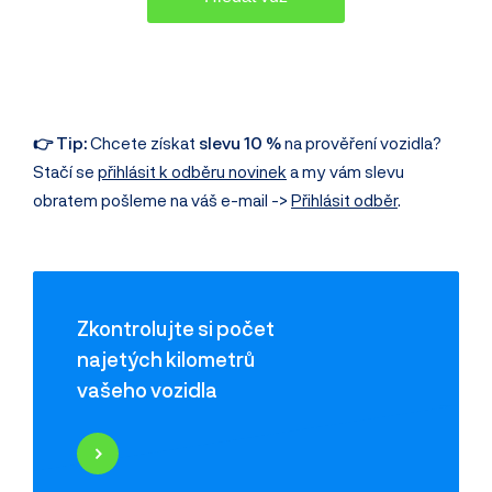
👉 Tip:
Chcete získat
slevu 10 %
na prověření vozidla?
Stačí se
přihlásit k odběru novinek
a my vám slevu
obratem pošleme na váš e-mail ->
Přihlásit odběr
.
Zkontrolujte si počet
najetých kilometrů
vašeho vozidla
Najeté kilometry
Historie poškození