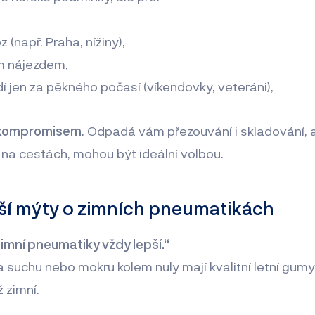
(např. Praha, nížiny),
ím nájezdem,
dí jen za pěkného počasí (víkendovky, veteráni),
 kompromisem
. Odpadá vám přezouvání i skladování, 
na cestách, mohou být ideální volbou.
jší mýty o zimních pneumatikách
zimní pneumatiky vždy lepší.“
a suchu nebo mokru kolem nuly mají kvalitní letní gumy
 zimní.