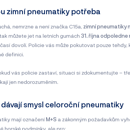
ou zimní pneumatiky potřeba
suchá, nemrzne a není značka C15a,
zimní pneumatiky 
ě tak můžete jet na letních gumách
31. října odpoledne
očasí dovolí. Policie vás může pokutovat pouze tehdy,
 definici.
kud vás policie zastaví, situaci si zdokumentujte – tře
kají jen nedorozuměním.
 dávají smysl celoroční pneumatiky
tiky mají označení
M+S
a zákonným požadavkům vyho
né horské podmínky, ale pro: