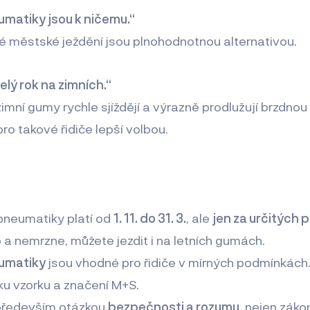
umatiky jsou k ničemu.“
é městské ježdění jsou plnohodnotnou alternativou.
elý rok na zimních.“
imní gumy rychle sjíždějí a výrazně prodlužují brzdnou
ro takové řidiče lepší volbou.
pneumatiky platí od
1. 11. do 31. 3.
, ale
jen za určitých
 a nemrzne, můžete jezdit i na letních gumách.
umatiky
jsou vhodné pro řidiče v mírných podmínkách
ku vzorku a značení M+S.
 především otázkou
bezpečnosti a rozumu
, nejen záko