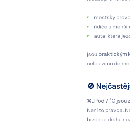
městský provoz 
řidiče s menš
auta, která jez
jsou
praktickým
celou zimu denně 
🚫 Nejčastě
❌ „Pod 7 °C jsou 
Není to pravda. N
brzdnou dráhu než