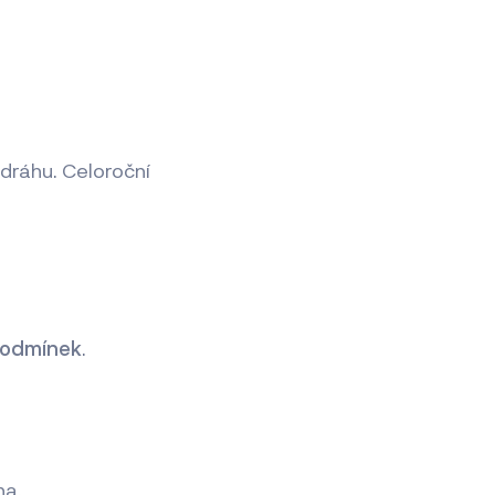
 dráhu. Celoroční
 podmínek
.
.
na.