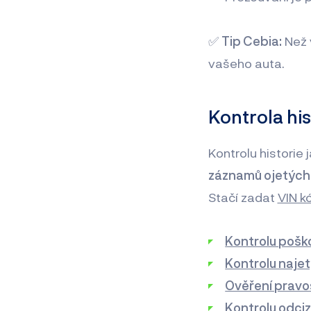
✅
Tip Cebia:
Než v
vašeho auta.
Kontrola his
Kontrolu historie
záznamů ojetých 
Stačí zadat
VIN k
Kontrolu pošk
Kontrolu naje
Ověření pravos
Kontrolu odciz