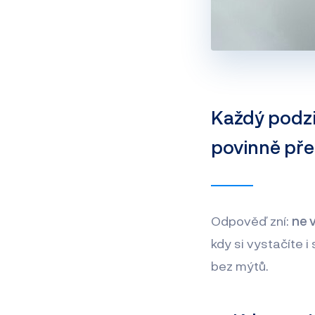
Každý podzi
povinně pře
Odpověď zní:
ne 
kdy si vystačíte 
bez mýtů.