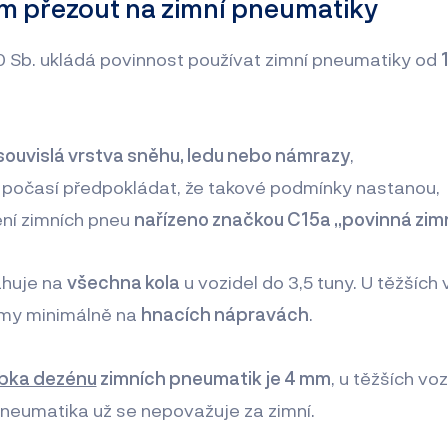
m přezout na zimní pneumatiky
0 Sb. ukládá povinnost používat zimní pneumatiky od
souvislá vrstva sněhu, ledu nebo námrazy
,
 počasí předpokládat, že takové podmínky nastanou,
ení zimních pneu
nařízeno značkou C15a „povinná zim
ahuje na
všechna kola
u vozidel do 3,5 tuny. U těžších v
umy minimálně na
hnacích nápravách
.
bka dezénu
zimních pneumatik je 4 mm
, u těžších vo
pneumatika už se nepovažuje za zimní.