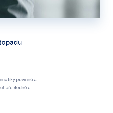
stopadu
umatiky povinné a
out přehledně a