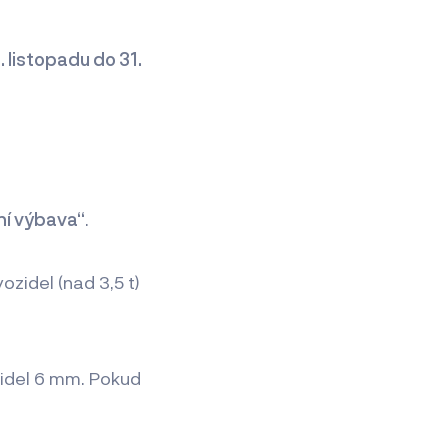
1. listopadu do 31.
ní výbava“
.
ozidel (nad 3,5 t)
zidel 6 mm. Pokud