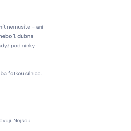
mít nemusíte
– ani
 nebo 1. dubna
 když podmínky
ba fotkou silnice.
vují. Nejsou