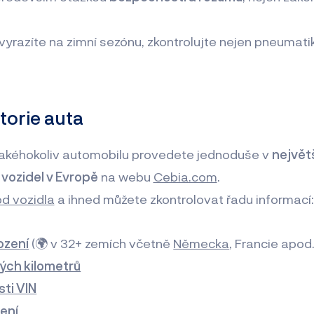
yrazíte na zimní sezónu, zkontrolujte nejen pneumatiky,
torie auta
 jakéhokoliv automobilu provedete jednoduše v
největ
vozidel v Evropě
na webu
Cebia.com
.
ód vozidla
a ihned můžete zkontrolovat řadu informací
ození
(🌍 v 32+ zemích včetně
Německa
, Francie apod.
tých kilometrů
ti VIN
ení