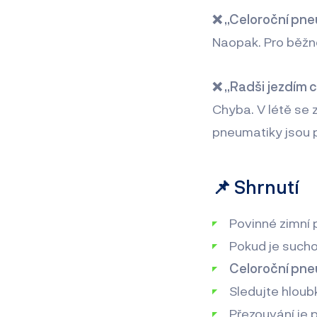
❌ „Celoroční pne
Naopak. Pro běžn
❌ „Radši jezdím c
Chyba. V létě se z
pneumatiky jsou p
📌 Shrnutí
Povinné zimní 
Pokud je sucho
Celoroční pne
Sledujte hloub
Přezouvání je