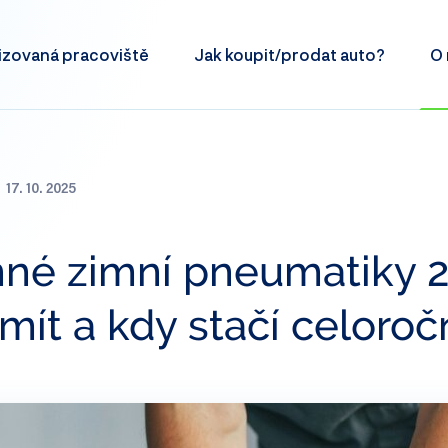
izovaná
pracoviště
Jak koupit/prodat
auto?
O 
17. 10. 2025
né zimní pneumatiky 2
mít a kdy stačí celoroč