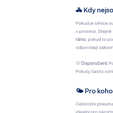
🚓 Kdy nejs
Pokud je silnice 
v prosinci. Stejn
ráno
, pokud to p
odpovídají zákonné
💡
Doporučení:
Po
Pokuty často vzni
🌤 Pro koho
Celoroční pneuma
ideální pro nároč