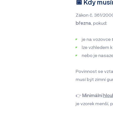
📅 Kdy musí
Zákon č. 361/200
března
, pokud:
je na vozovce
lze vzhledem k
nebo je nasaz
Povinnost se vzt
musí být zimní g
👉
Minimální
hlou
je vzorek menší, 