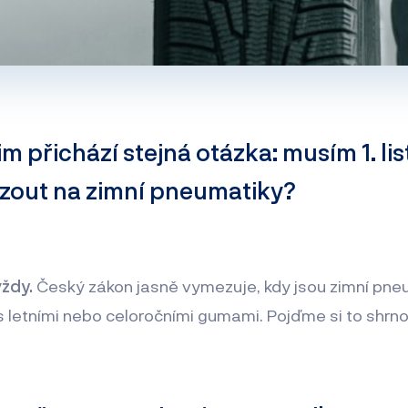
m přichází stejná otázka: musím 1. li
zout na zimní pneumatiky?
vždy.
Český zákon jasně vymezuje, kdy jsou zimní pne
i s letními nebo celoročními gumami. Pojďme si to shrn