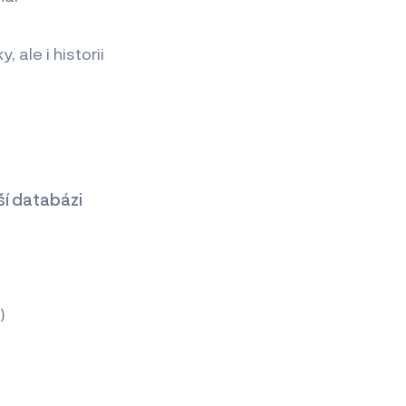
 ale i historii
ší databázi
:
)