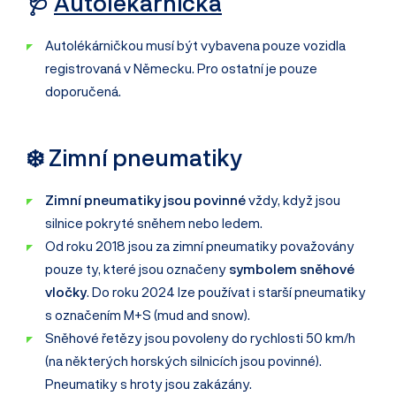
🩺
Autolékárnička
Autolékárničkou musí být vybavena pouze vozidla
registrovaná v Německu. Pro ostatní je pouze
doporučená.
❄️ Zimní pneumatiky
Zimní pneumatiky jsou povinné
vždy, když jsou
silnice pokryté sněhem nebo ledem.
Od roku 2018 jsou za zimní pneumatiky považovány
pouze ty, které jsou označeny
symbolem sněhové
vločky
. Do roku 2024 lze používat i starší pneumatiky
s označením M+S (mud and snow).
Sněhové řetězy jsou povoleny do rychlosti 50 km/h
(na některých horských silnicích jsou povinné).
Pneumatiky s hroty jsou zakázány.