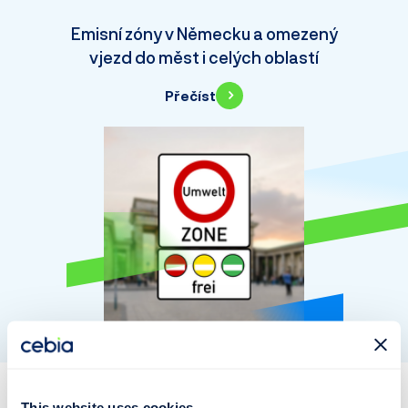
Emisní zóny v Německu a omezený
vjezd do měst i celých oblastí
Přečíst
This website uses cookies