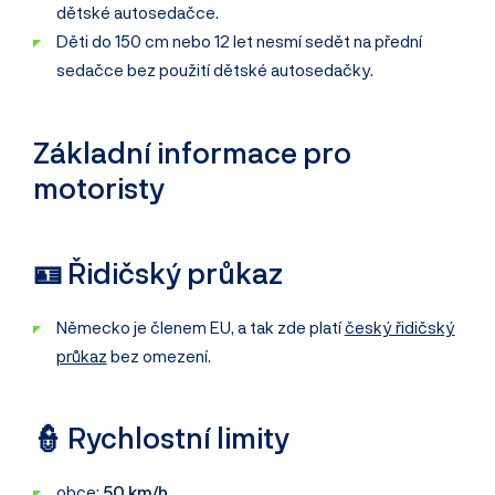
dětské autosedačce.
Děti do 150 cm nebo 12 let nesmí sedět na přední
sedačce bez použití dětské autosedačky.
Základní informace pro
motoristy
🪪 Řidičský průkaz
Německo je členem EU, a tak zde platí
český řidičský
průkaz
bez omezení.
👮 Rychlostní limity
obce:
50 km/h