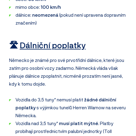
mimo obce:
100 km/h
dálnice:
neomezená
(pokud není upravena dopravním
značením)
🛣️
Dálniční poplatky
Německo je známé pro své prvotřídní dálnice, které jsou
zatím pro osobní vozy zadarmo. Německá vláda však
plánuje dálnice zpoplatnit, nicméně prozatím není jasné,
kdy k tomu dojde.
Vozidla do 3,5 tuny* nemusí platit
žádné dálniční
poplatky
s výjimkou tunelů Herren Warnow na severu
Německa.
Vozidla nad 3,5 tuny*
musí platit mýtné
. Platby
probíhají prostřednictvím palubní jednotky (Toll