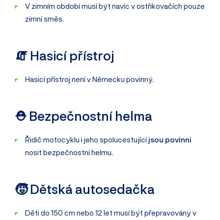
V zimním období musí být navíc v ostřikovačích pouze
zimní směs.
🧯 Hasicí přístroj
Hasicí přístroj není v Německu povinný.
⛑️ Bezpečnostní helma
Řidič motocyklu i jeho spolucestující
jsou povinni
nosit bezpečnostní helmu.
🧒 Dětská autosedačka
Děti do 150 cm nebo 12 let musí být přepravovány v