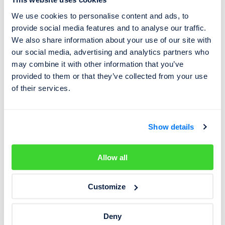
📞 Důležitá telefonní čísla
We use cookies to personalise content and ads, to
provide social media features and to analyse our traffic.
Jednotný záchranný systém:
112
We also share information about your use of our site with
Záchranná služba:
112
our social media, advertising and analytics partners who
Policie:
110
may combine it with other information that you’ve
Hasiči:
122
provided to them or that they’ve collected from your use
of their services.
📷 Palubní kamery
Show details
Palubní kamery nejsou zakázány, pokud se však
rozhodnete záznam z kamery zveřejnit, nesmí
zachycovat žádné cizí poznávací značky ani obličeje.
Allow all
Customize
📡 Antiradary
Deny
Používání radarových detektorů je v Německu