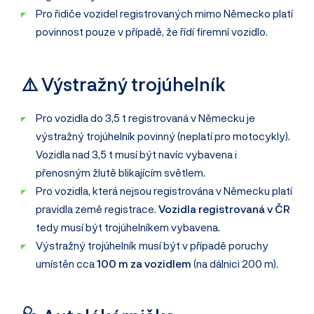
Pro řidiče vozidel registrovaných mimo Německo platí
povinnost pouze v případě, že řídí firemní vozidlo.
⚠️ Výstražný trojúhelník
Pro vozidla do 3,5 t registrovaná v Německu je
výstražný trojúhelník povinný (neplatí pro motocykly).
Vozidla nad 3,5 t musí být navíc vybavena i
přenosným žlutě blikajícím světlem.
Pro vozidla, která nejsou registrována v Německu platí
pravidla země registrace.
Vozidla registrovaná v ČR
tedy musí být trojúhelníkem vybavena.
Výstražný trojúhelník musí být v případě poruchy
umístěn cca
100 m za vozidlem
(na dálnici 200 m).