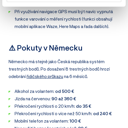
zakázáno
.
Při využívání navigace GPS musí být navíc vypnutá
funkce varování o měření rychlosti (funkci obsahují
mobilní aplikace Waze, Here Maps a řada dalších).
⚠️ Pokuty v Německu
Německo má stejně jako Česká republika systém
trestných bodů. Po dosažení 8 trestných bodů hrozí
odebrání
řidičského průkazu
na 6 měsíců.
Alkohol za volantem:
od 500 €
Jízda na červenou:
90 až 360 €
Překročení rychlosti o 20 km/h:
do 35 €
Překročení rychlostí o více než 50 km/h:
od 240 €
Mobilní telefon za volantem:
100 €