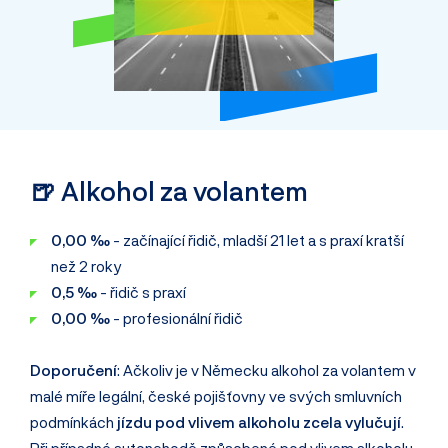
🍺 Alkohol za volantem
0,00 ‰
- začínající řidič, mladší 21 let a s praxí kratší
než 2 roky
0,5 ‰
- řidič s praxí
0,00 ‰
- profesionální řidič
Doporučení
: Ačkoliv je v Německu alkohol za volantem v
malé míře legální, české pojišťovny ve svých smluvních
podmínkách
jízdu pod vlivem alkoholu zcela vylučují
.
Při případné autonehodě způsobené pod vlivem alkoholu