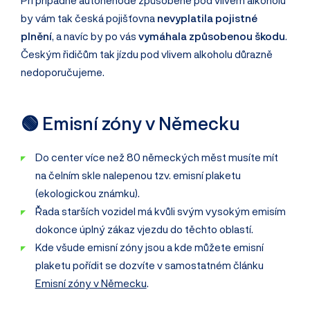
by vám tak česká pojišťovna
nevyplatila pojistné
plnění
, a navíc by po vás
vymáhala způsobenou škodu
.
Českým řidičům tak jízdu pod vlivem alkoholu důrazně
nedoporučujeme.
🟢 Emisní zóny v Německu
Do center více než 80 německých měst musíte mít
na čelním skle nalepenou tzv. emisní plaketu
(ekologickou známku).
Řada starších vozidel má kvůli svým vysokým emisím
dokonce úplný zákaz vjezdu do těchto oblastí.
Kde všude emisní zóny jsou a kde můžete emisní
plaketu pořídit se dozvíte v samostatném článku
Emisní zóny v Německu
.