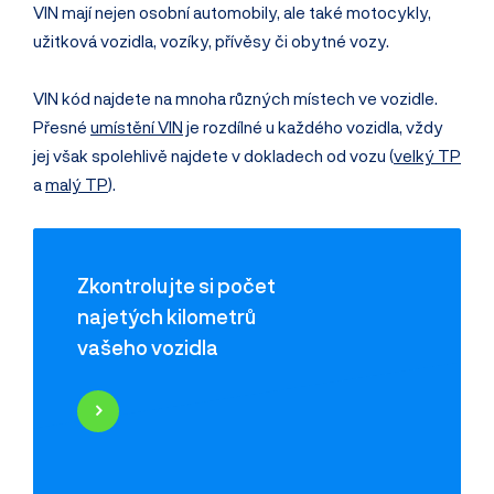
VIN mají nejen osobní automobily, ale také motocykly,
užitková vozidla, vozíky, přívěsy či obytné vozy.
VIN kód najdete na mnoha různých místech ve vozidle.
Přesné
umístění VIN
je rozdílné u každého vozidla, vždy
jej však spolehlivě najdete v dokladech od vozu (
velký TP
a
malý TP
).
Zkontrolujte si počet
najetých kilometrů
vašeho vozidla
Najeté kilometry
Historie poškození
Odcizení vozidla
Servisní historie