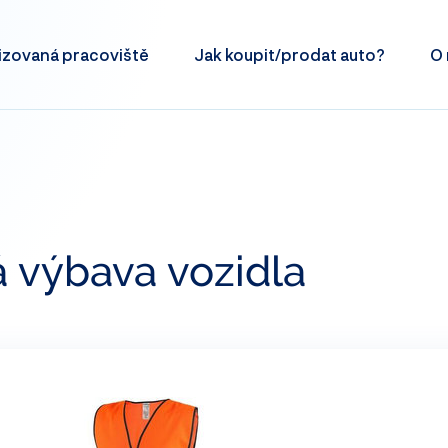
izovaná
pracoviště
Jak koupit/prodat
auto?
O 
 výbava vozidla