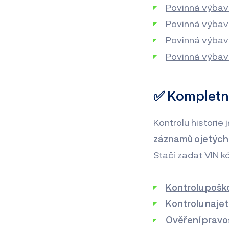
Povinná výbav
Povinná výbav
Povinná výbav
Povinná výbav
✅ Kompletní 
Kontrolu historie
záznamů ojetých 
Stačí zadat
VIN k
Kontrolu pošk
Kontrolu naje
Ověření pravos