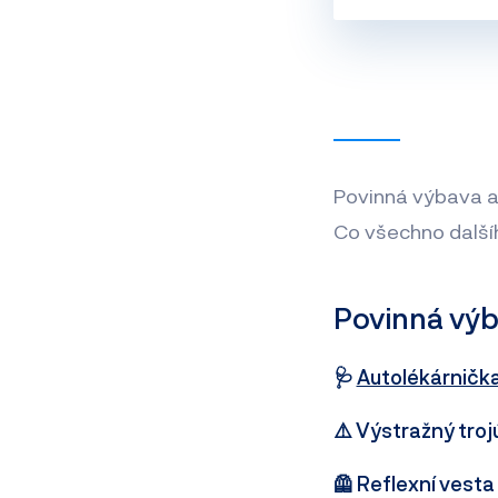
Povinná výbava a
Co všechno další
Povinná výb
🩺
Autolékárničk
⚠️ Výstražný troj
🦺 Reflexní vesta 