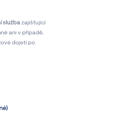
í služba
zajišťující
né ani v případě,
zové dojetí po
né)