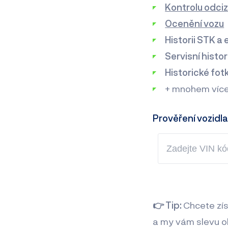
Kontrolu odciz
Ocenění vozu
Historii STK a
Servisní histori
Historické fotk
+ mnohem víc
Prověření vozidla
👉 Tip:
Chcete zí
a my vám slevu o