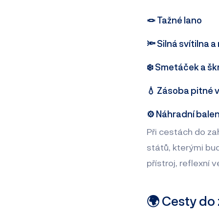
🪢 Tažné lano
🔦 Silná svítilna
❄️ Smetáček a škr
💧 Zásoba pitné v
⚙️ Náhradní bale
Při cestách do z
států, kterými bu
přístroj, reflexn
🌍 Cesty do 