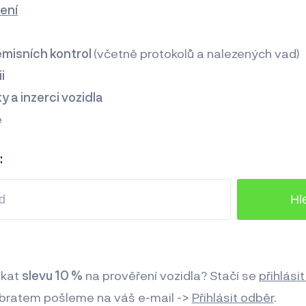
ení
 emisních kontrol
(včetně protokolů a nalezených vad)
i
y a inzerci vozidla
e
:
skat
slevu 10 %
na prověření vozidla? Stačí se
přihlási
bratem pošleme na váš e-mail ->
Přihlásit odběr
.