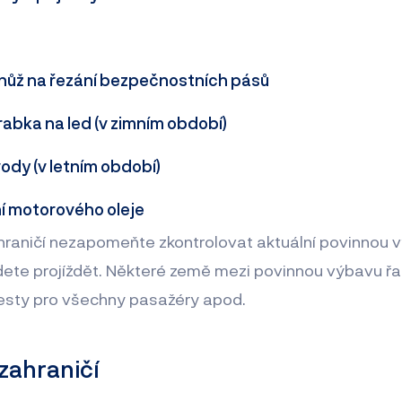
 a nůž na řezání bezpečnostních pásů
abka na led (v zimním období)
ody (v letním období)
ní motorového oleje
ahraničí nezapomeňte zkontrolovat aktuální povinnou
dete projíždět. Některé země mezi povinnou výbavu řad
í vesty pro všechny pasažéry apod.
zahraničí