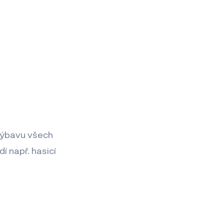
 výbavu všech
í např. hasicí