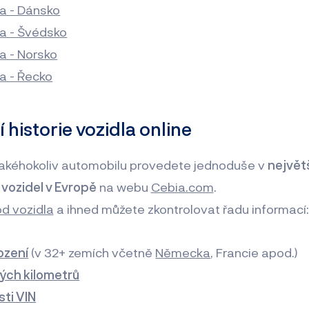
a - Dánsko
a - Švédsko
a - Norsko
a - Řecko
historie vozidla online
 jakéhokoliv automobilu provedete jednoduše v
největ
vozidel v Evropě
na webu
Cebia.com
.
ód vozidla
a ihned můžete zkontrolovat řadu informací
ození
(v 32+ zemích včetně
Německa
, Francie apod.)
tých kilometrů
ti VIN