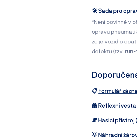
🛠️ Sada pro opr
*Není povinné v př
opravu pneumatiky
že je vozidlo opa
defektu (tzv.
run-
Doporučená
📋
Formulář zázn
🦺 Reflexní vest
🧯 Hasicí přístro
💡 Náhradní žárov