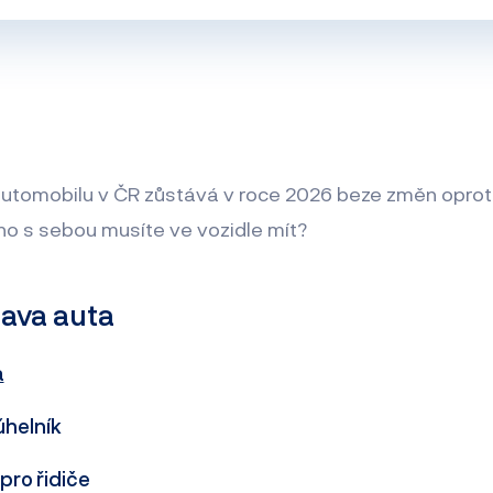
utomobilu v ČR zůstává v roce 2026 beze změn oproti
ho s sebou musíte ve vozidle mít?
ava auta
a
úhelník
pro řidiče