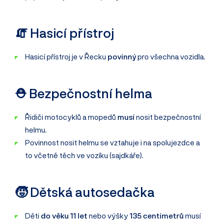
🧯 Hasicí přístroj
Hasicí přístroj je v Řecku
povinný
pro všechna vozidla.
⛑️ Bezpečnostní helma
Řidiči motocyklů a mopedů
musí
nosit bezpečnostní
helmu.
Povinnost nosit helmu se vztahuje i na spolujezdce a
to včetně těch ve vozíku (sajdkáře).
🧒 Dětská autosedačka
Děti
do věku 11 let
nebo výšky
135 centimetrů
musí