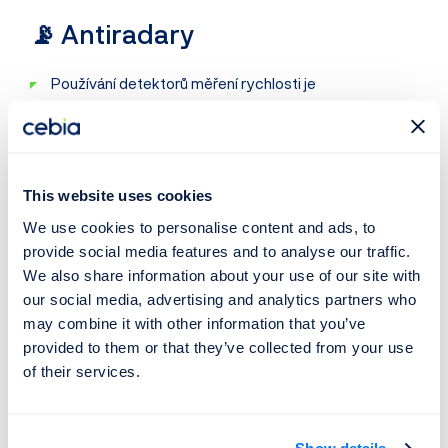
📡 Antiradary
Používání detektorů měření rychlosti je
v Řecku
zakázáno
.
⚠️ Pokuty v Řecku
This website uses cookies
We use cookies to personalise content and ads, to
Finanční postihy za nedodržování silničních pravidel jsou
provide social media features and to analyse our traffic.
v Řecku velmi vysoké. Za vážné přestupky v oblasti
We also share information about your use of our site with
dopravy pak může řidiči zabaven řidičský průkaz.
our social media, advertising and analytics partners who
may combine it with other information that you’ve
Alkohol za volantem:
minimálně 200 EUR
(+ možné
provided to them or that they’ve collected from your use
odebrání řidičského průkazu)
of their services.
Překročení rychlosti:
minimálně 40 EUR
(+ možné
odebrání řidičského průkazu)
Nepoužití bezpečnostních pásů:
od 350 EUR