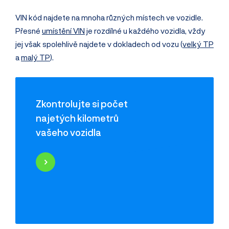
VIN kód najdete na mnoha různých místech ve vozidle.
Přesné
umístění VIN
je rozdílné u každého vozidla, vždy
jej však spolehlivě najdete v dokladech od vozu (
velký TP
a
malý TP
).
Zkontrolujte si počet
najetých kilometrů
vašeho vozidla
Najeté kilometry
Historie poškození
Odcizení vozidla
Servisní historie
Záznamy inzerce
Využití jako taxi