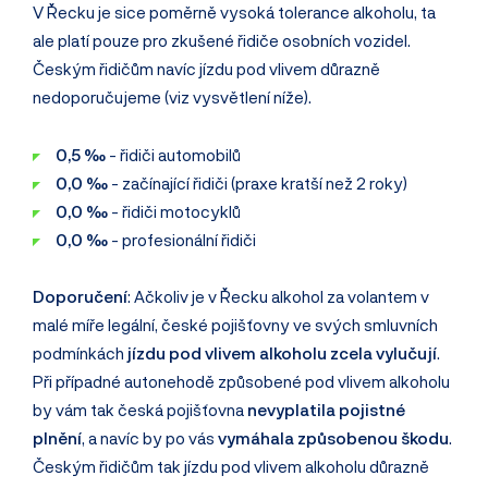
V Řecku je sice poměrně vysoká tolerance alkoholu, ta
ale platí pouze pro zkušené řidiče osobních vozidel.
Českým řidičům navíc jízdu pod vlivem důrazně
nedoporučujeme (viz vysvětlení níže).
0,5 ‰
- řidiči automobilů
0,0 ‰
- začínající řidiči (praxe kratší než 2 roky)
0,0 ‰
- řidiči motocyklů
0,0 ‰
- profesionální řidiči
Doporučení
: Ačkoliv je v Řecku alkohol za volantem v
malé míře legální, české pojišťovny ve svých smluvních
podmínkách
jízdu pod vlivem alkoholu zcela vylučují
.
Při případné autonehodě způsobené pod vlivem alkoholu
by vám tak česká pojišťovna
nevyplatila pojistné
plnění
, a navíc by po vás
vymáhala způsobenou škodu
.
Českým řidičům tak jízdu pod vlivem alkoholu důrazně