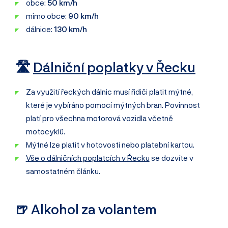
obce:
50 km/h
mimo obce:
90
km/h
dálnice:
130 km/h
🛣️
Dálniční poplatky v Řecku
Za využití řeckých dálnic musí řidiči platit mýtné,
které je vybíráno pomocí mýtných bran. Povinnost
platí pro všechna motorová vozidla včetně
motocyklů.
Mýtné lze platit v hotovosti nebo platební kartou.
Vše o dálničních poplatcích v Řecku
se dozvíte v
samostatném článku.
🍺 Alkohol za volantem