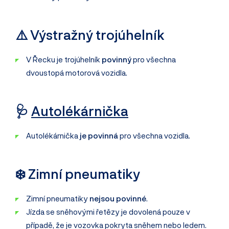
⚠️ Výstražný trojúhelník
V Řecku je trojúhelník
povinný
pro všechna
dvoustopá motorová vozidla.
🩺
Autolékárnička
Autolékárnička
je povinná
pro všechna vozidla.
❄️ Zimní pneumatiky
Zimní pneumatiky
nejsou povinné
.
Jízda se sněhovými řetězy je dovolená pouze v
případě, že je vozovka pokryta sněhem nebo ledem.