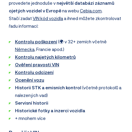
provedete jednoduše v
největší databázi záznamů
ojetých vozidel v Evropě
na webu
Cebia.com
.
Stačí zadat
VIN kód vozidla
a ihned můžete zkontrolovat
řadu informací:
Kontrolu poškození
(🌍 v 32+ zemích včetně
Německa
, Francie apod.)
Kontrolu najetých kilometrů
Ověření pravosti VIN
Kontrolu odcizení
Ocenění vozu
Historii STK a emisních kontrol
(včetně protokolů a
nalezených vad)
Servisní historii
Historické fotky a inzerci vozidla
+ mnohem více