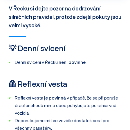
V Řecku si dejte pozor na dodržování
silničních pravidel, protože zdejší pokuty jsou
velmi vysoké.
💡 Denní svícení
Denní svícení v Řecku
není povinné
.
🦺 Reflexní vesta
Reflexní vesta
je povinná
v případě, že se při poruše
či autonehodě mimo obec pohybujete po silnici vně
vozidla.
Doporučujeme mít ve vozidle dostatek vest pro
všechny pasažéry.