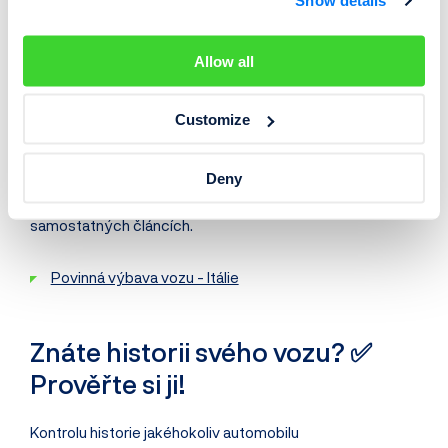
Show details
Jízda na červenou:
od 700 EUR
Používání mobilu za volantem:
od 100 EUR
Allow all
Povinná výbava v sousedních
Customize
státech
Deny
Jaká výbava je povinná v okolních zemích se dozvíte v
samostatných článcích.
Povinná výbava vozu - Itálie
Znáte historii svého vozu? ✅
Prověřte si ji!
Kontrolu historie jakéhokoliv automobilu