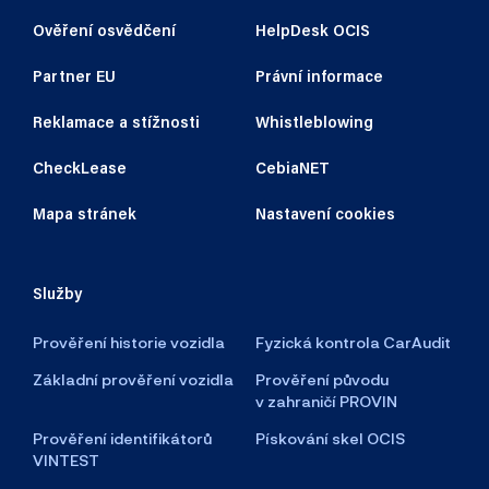
Ověření osvědčení
HelpDesk OCIS
Partner EU
Právní informace
Reklamace a stížnosti
Whistleblowing
CheckLease
CebiaNET
Mapa stránek
Nastavení cookies
Služby
Prověření historie vozidla
Fyzická kontrola CarAudit
Základní prověření vozidla
Prověření původu
v zahraničí PROVIN
Prověření identifikátorů
Pískování skel OCIS
VINTEST