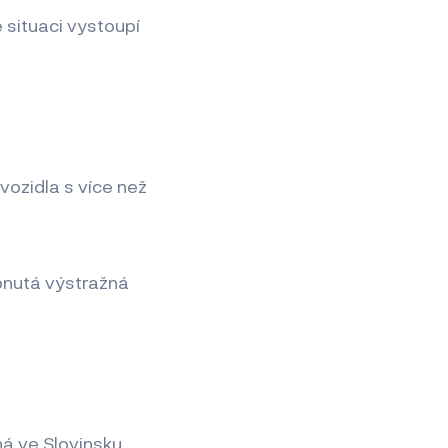
é situaci vystoupí
ozidla s více než
pnutá výstražná
ná ve Slovinsku.