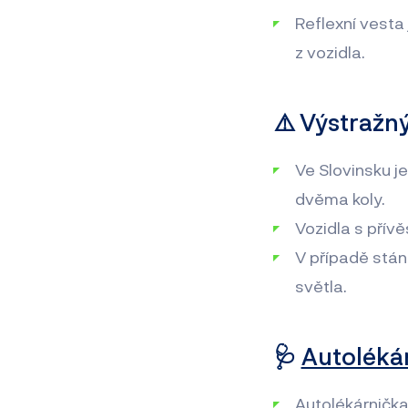
Reflexní vesta
z vozidla.
⚠️ Výstražný
Ve Slovinsku je
dvěma koly.
Vozidla s přív
V případě stán
světla.
🩺
Autoléká
Autolékárnička