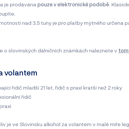
ka je prodávána
pouze v elektronické podobě
. Klasic
oupíte.
hmotnosti nad 3,5 tuny je pro platby mýtného určena p
e o slovinských dálničních známkách naleznete v
tom
za volantem
nající řidič mladší 21 let, řidič s praxí kratší než 2 roky
esionální řidič
 praxí
oliv je ve Slovinsku alkohol za volantem v malé míře leg