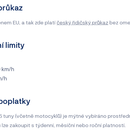
 průkaz
enem EU, a tak zde platí
český řidičský průkaz
bez ome
í limity
0
km/h
m/h
 poplatky
,5 tuny (včetně motocyklů) je mýtné vybíráno prostředn
lze zakoupit s týdenní, měsíční nebo roční platností.