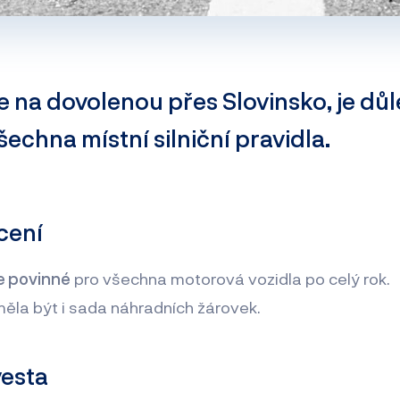
 na dovolenou přes Slovinsko, je důl
echna místní silniční pravidla.
cení
e povinné
pro všechna motorová vozidla po celý rok.
měla být i sada náhradních žárovek.
vesta