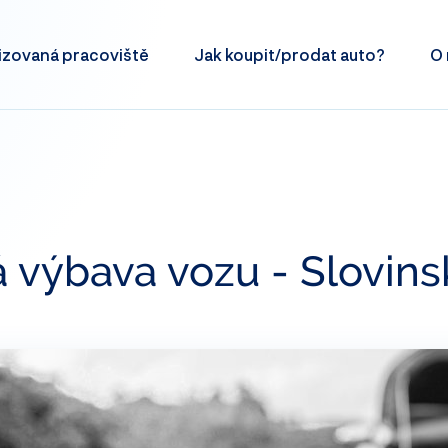
izovaná
pracoviště
Jak koupit/prodat
auto?
O 
 výbava vozu - Slovins