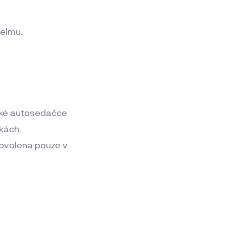
helmu.
tské autosedačce
čkách.
 dovolena pouze v