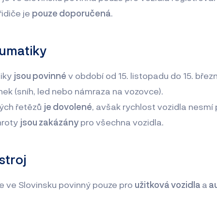
řidiče je
pouze doporučená
.
eumatiky
iky
jsou povinné
v období od 15. listopadu do 15. bře
ek (sníh, led nebo námraza na vozovce).
vých řetězů
je dovolené
, avšak rychlost vozidla nesmí 
hroty
jsou zakázány
pro všechna vozidla.
stroj
 je ve Slovinsku povinný pouze pro
užitková vozidla
a
au