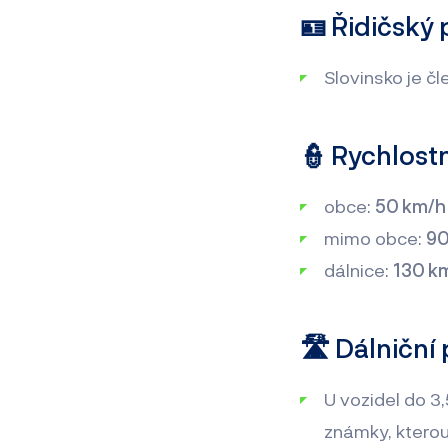
🪪 Řidičský
Slovinsko je čl
👮 Rychlostn
obce:
50 km/h
mimo obce:
9
dálnice:
130 k
🛣️ Dálniční
U vozidel do 3
známky, kterou 