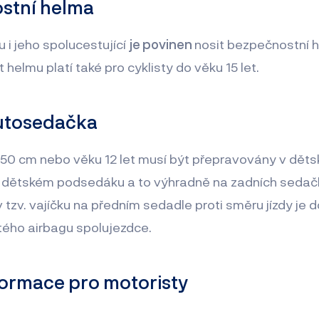
stní helma
 i jeho spolucestující
je povinen
nosit bezpečnostní 
 helmu platí také pro cyklisty do věku 15 let.
autosedačka
150 cm nebo věku 12 let musí být přepravovány v dě
 dětském podsedáku a to výhradně na zadních seda
v tzv. vajíčku na předním sedadle proti směru jízdy je
tého airbagu spolujezdce.
formace pro motoristy