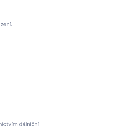
zení.
ictvím dálniční