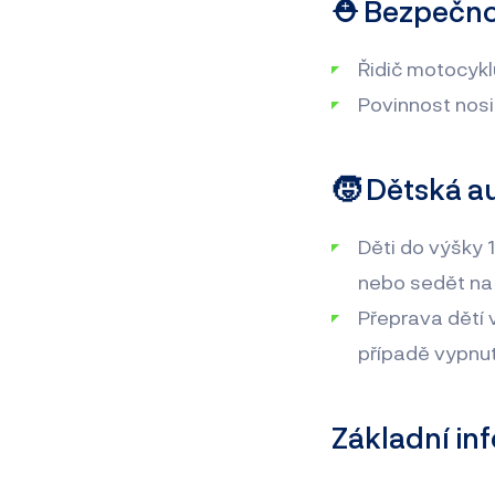
⛑️ Bezpečno
Řidič motocyklu
Povinnost nosit
🧒 Dětská 
Děti do výšky 
nebo sedět na
Přeprava dětí 
případě vypnu
Základní in