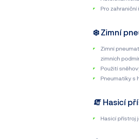
Pro zahraniční 
❄️ Zimní pn
Zimní pneumat
zimních podmín
Použití sněho
Pneumatiky s 
🧯 Hasicí pří
Hasicí přístroj