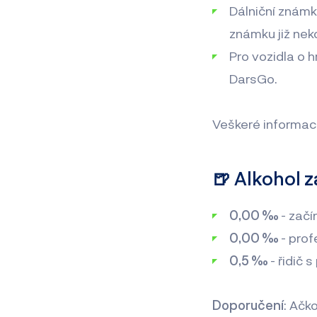
Dálniční znám
známku již nek
Pro vozidla o 
DarsGo.
Veškeré informac
🍺 Alkohol 
0,00 ‰
- začí
0,00 ‰
- prof
0,5 ‰
- řidič s
Doporučení
: Ačk