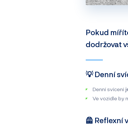
Pokud míříte
dodržovat vš
💡 Denní sví
Denní svícení
j
Ve vozidle by 
🦺 Reflexní 