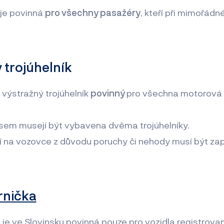
 je povinná
pro všechny pasažéry
, kteří při mimořádn
 trojúhelník
 výstražný trojúhelník
povinný
pro všechna motorová v
ěsem musejí být vybavena dvěma trojúhelníky.
í na vozovce z důvodu poruchy či nehody musí být za
rnička
 je ve Slovinsku povinná pouze pro vozidla registrova