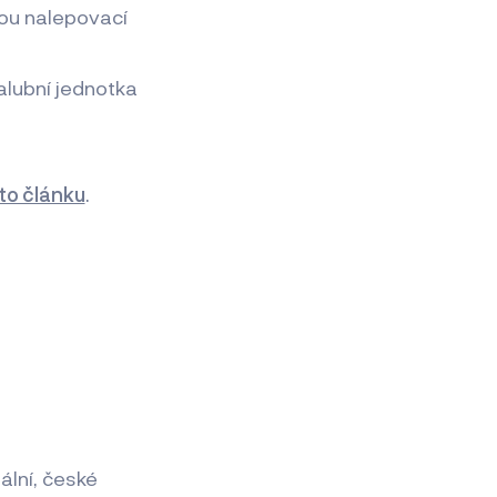
kou nalepovací
alubní jednotka
to článku
.
ální, české