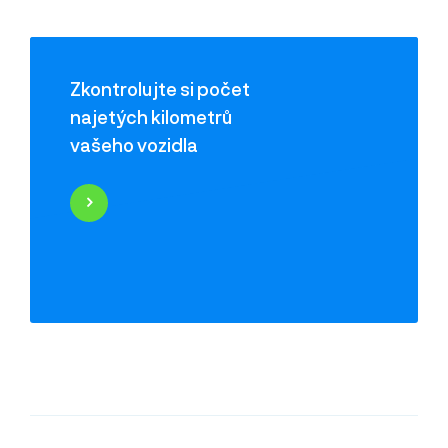
Zkontrolujte si počet
najetých kilometrů
vašeho vozidla
Najeté kilometry
Historie poškození
Odcizení vozidla
Servisní historie
Záznamy inzerce
Využití jako taxi