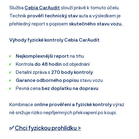
Služba
Cebia CarAudit
slouží právě k tomuto účelu.
Technik
prověří technický stav
auta a výsledkem je
přehledný report s popisem
skutečného stavu vozu.
Výhody fyzické kontroly Cebia CarAudit
Nejkomplexnější report
na trhu
Kontrola
do 48 hodin
od objednání
Detailní zpráva s
270 body kontroly
Garance odborného popisu
stavu vozu
Pevná cena
bez doplatku na dopravu
Kombinace
online prověření a fyzické kontroly
výraz
ně snižuje riziko nepříjemných překvapení po koupi.
✅
Chci fyzickou prohlídku >