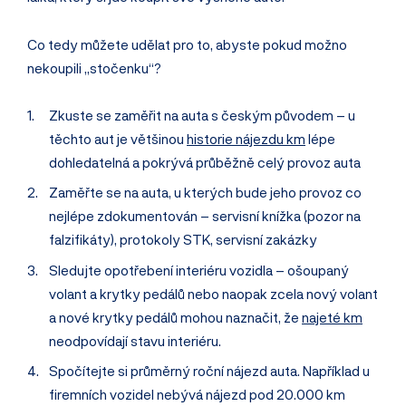
Co tedy můžete udělat pro to, abyste pokud možno
nekoupili „stočenku“?
Zkuste se zaměřit na auta s českým původem – u
těchto aut je většinou
historie nájezdu km
lépe
dohledatelná a pokrývá průběžně celý provoz auta
Zaměřte se na auta, u kterých bude jeho provoz co
nejlépe zdokumentován – servisní knížka (pozor na
falzifikáty), protokoly STK, servisní zakázky
Sledujte opotřebení interiéru vozidla – ošoupaný
volant a krytky pedálů nebo naopak zcela nový volant
a nové krytky pedálů mohou naznačit, že
najeté km
neodpovídají stavu interiéru.
Spočítejte si průměrný roční nájezd auta. Například u
firemních vozidel nebývá nájezd pod 20.000 km