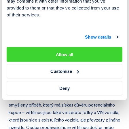
may combine it with other information that you’ve
provided to them or that they’ve collected from your use
Obrana proti tomuto způsobu je jednoduchá
of their services.
- skutečný rok výroby vozidla zjistíte na
Cebia.com
Show details
⚠️ Podezřele levné auto od
cizince
Allow all
Základem tohoto podvodu je lákavá nabídka ojetého auta
Customize
na internetu - příležitost, která se vyskytne jednou za
život. Cena auta v těchto podvodných inzerátech je
Deny
výrazně podhodnocena oproti aktuálním cenám stejných
modelů a to až o desítky procent. V inzerátu je uveden
smyšlený příběh, který má získat důvěru potenciálního
kupce – většinou jsou také v inzerátu fotky a VIN vozidla,
které jsou sice z existujícího vozidla, ale převzaty z jiného
inzerátu. Osoba prodávajícího je většinou doktor nebo