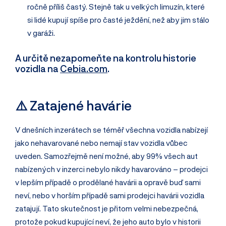
ročně příliš častý. Stejně tak u velkých limuzín, které
si lidé kupují spíše pro časté ježdění, než aby jim stálo
v garáži.
A určitě nezapomeňte na kontrolu historie
vozidla na
Cebia.com
.
⚠️ Zatajené havárie
V dnešních inzerátech se téměř všechna vozidla nabízejí
jako nehavarované nebo nemají stav vozidla vůbec
uveden. Samozřejmě není možné, aby 99% všech aut
nabízených v inzerci nebylo nikdy havarováno – prodejci
v lepším případě o prodělané havárii a opravě buď sami
neví, nebo v horším případě sami prodejci havárii vozidla
zatajují. Tato skutečnost je přitom velmi nebezpečná,
protože pokud kupující neví, že jeho auto bylo v historii