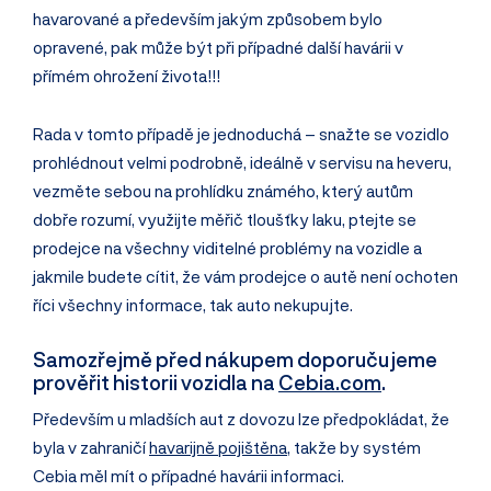
havarované a především jakým způsobem bylo
opravené, pak může být při případné další havárii v
přímém ohrožení života!!!
Rada v tomto případě je jednoduchá – snažte se vozidlo
prohlédnout velmi podrobně, ideálně v servisu na heveru,
vezměte sebou na prohlídku známého, který autům
dobře rozumí, využijte měřič tloušťky laku, ptejte se
prodejce na všechny viditelné problémy na vozidle a
jakmile budete cítit, že vám prodejce o autě není ochoten
říci všechny informace, tak auto nekupujte.
Samozřejmě před nákupem doporučujeme
prověřit historii vozidla na
Cebia.com
.
Především u mladších aut z dovozu lze předpokládat, že
byla v zahraničí
havarijně pojištěna
, takže by systém
Cebia měl mít o případné havárii informaci.