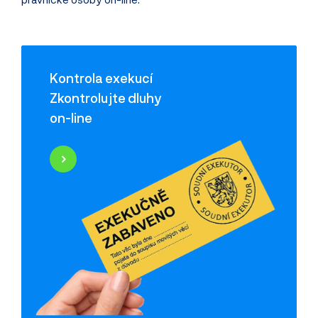
Kontrola exekucí
Zkontrolujte dluhy
on-line