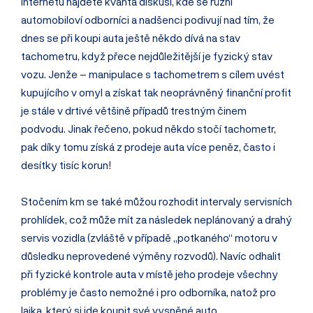
internetu najdete kvanta diskusí, kde se různí
automobiloví odborníci a nadšenci podivují nad tím, že
dnes se při koupi auta ještě někdo dívá na stav
tachometru, když přece nejdůležitější je fyzický stav
vozu. Jenže – manipulace s tachometrem s cílem uvést
kupujícího v omyl a získat tak neoprávněný finanční profit
je stále v drtivé většině případů trestným činem
podvodu. Jinak řečeno, pokud někdo stočí tachometr,
pak díky tomu získá z prodeje auta více peněz, často i
desítky tisíc korun!
Stočením km se také můžou rozhodit intervaly servisních
prohlídek, což může mít za následek neplánovaný a drahý
servis vozidla (zvláště v případě „potkaného“ motoru v
důsledku neprovedené výměny rozvodů). Navíc odhalit
při fyzické kontrole auta v místě jeho prodeje všechny
problémy je často nemožné i pro odborníka, natož pro
laika, který si jde koupit své vysněné auto.