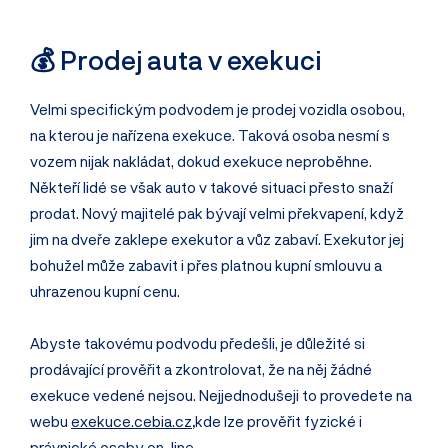
💰 Prodej auta v exekuci
Velmi specifickým podvodem je prodej vozidla osobou,
na kterou je nařízena exekuce. Taková osoba nesmí s
vozem nijak nakládat, dokud exekuce neproběhne.
Někteří lidé se však auto v takové situaci přesto snaží
prodat. Nový majitelé pak bývají velmi překvapení, když
jim na dveře zaklepe exekutor a vůz zabaví. Exekutor jej
bohužel může zabavit i přes platnou kupní smlouvu a
uhrazenou kupní cenu.
Abyste takovému podvodu předešli, je důležité si
prodávající prověřit a zkontrolovat, že na něj žádné
exekuce vedené nejsou. Nejjednodušeji to provedete na
webu
exekuce.cebia.cz
,
kde lze prověřit fyzické i
právnické osoby on-line.