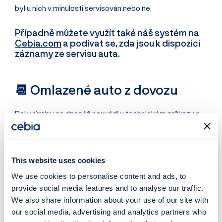
byl u nich v minulosti servisován nebo ne.
Případně můžete využít také náš systém na
Cebia.com
a podívat se, zda jsou k dispozici
záznamy ze servisu auta.
📆 Omlazené auto z dovozu
Rok výroby se dnes již neuvádí v technickém průkazu a
ceny vozidel se často v praxi nestanovují podle
skutečného roku výroby, ale podle data 1. registrace.
Proto se nejčastěji falšují data 1. registrace při dovozech
This website uses cookies
ze zahraničí a vozidla se takzvaně omlazují. Skutečný rok
We use cookies to personalise content and ads, to
výroby se pak od data 1. registrace, které udává
provide social media features and to analyse our traffic.
prodejce, může lišit o jeden nebo i o dva roky, výjimkou
We also share information about your use of our site with
ale nejsou ani rozdíly o pět nebo šest let. Takový rozdíl
our social media, advertising and analytics partners who
má pak výrazný vliv na cenu vozidla.