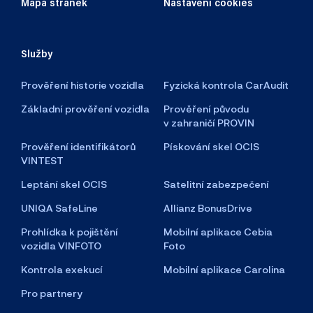
Mapa stránek
Nastavení cookies
Služby
Prověření historie vozidla
Fyzická kontrola CarAudit
Základní prověření vozidla
Prověření původu
v zahraničí PROVIN
Prověření identifikátorů
Pískování skel OCIS
VINTEST
Leptání skel OCIS
Satelitní zabezpečení
UNIQA SafeLine
Allianz BonusDrive
Prohlídka k pojištění
Mobilní aplikace Cebia
vozidla VINFOTO
Foto
Kontrola exekucí
Mobilní aplikace Carolina
Pro partnery