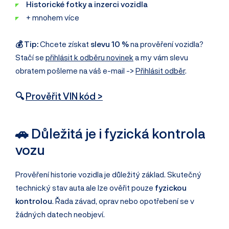
Historické fotky a inzerci vozidla
+ mnohem více
💰 Tip:
Chcete získat
slevu 10 %
na prověření vozidla?
Stačí se
přihlásit k odběru novinek
a my vám slevu
obratem pošleme na váš e-mail ->
Přihlásit odběr
.
🔍
Prověřit VIN kód >
🚗 Důležitá je i fyzická kontrola
vozu
Prověření historie vozidla je důležitý základ. Skutečný
technický stav auta ale lze ověřit pouze
fyzickou
kontrolou
. Řada závad, oprav nebo opotřebení se v
žádných datech neobjeví.