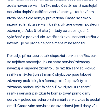
zcela novou servisní knížku nebo častěji se již existující
serviska doplní o další servisní záznamy, které ovšem
nikdy na vozidle nebyly provedeny. Často se také v
inzerátech nabízí servisní knížka, u které ovšem poslední
záznam je třeba 5 let starý – tady se sice nejedná
vyloženě o podvod, ale uvádět takovou servisní knížku v
inzerátu je od prodejce přinejmenším neseriózní.
Pokud je při nákupu auta k dispozici servisní knížka, pak
se nejdříve podívejte, jak na sebe servisní záznamy
navazují a případně zkontrolujte razítka servisů. Pokud
razítka u některých záznamů chybí, pak jsou takové
záznamy prakticky k ničemu, protože právě tyto
záznamy mohou být falešné. Pokud jsou u záznamů
razítka servisů, pak zkuste kontaktovat přímo daný
servis – pokud se jedná o zahraniční servis, zkuste poslat
email. Často vám servis na dotaz odpoví, jestli daný vůz