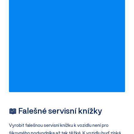
Kontrola fyzických i právníckých osob
Detailní popis probíhajících exekucí
Bez registrace
📖 Falešné servisní knížky
Vyrobit falešnou servisní knížku k vozidlu není pro
šikovného podvodníka až tak těžké. K vozidlu buď získá