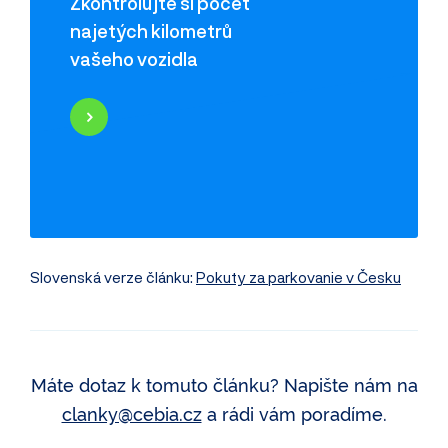
Zkontrolujte si počet
najetých kilometrů
vašeho vozidla
Najeté kilometry
Historie poškození
Odcizení vozidla
Servisní historie
Záznamy inzerce
Využití jako taxi
Slovenská verze článku:
Pokuty za parkovanie v Česku
Máte dotaz k tomuto článku? Napište nám na
clanky@cebia.cz
a rádi vám poradíme.