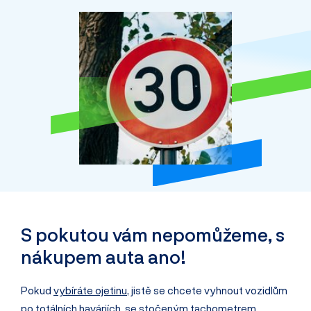
S pokutou vám nepomůžeme, s
nákupem auta ano!
Pokud
vybíráte ojetinu
, jistě se chcete vyhnout vozidlům
po totálních haváriích, se stočeným tachometrem,