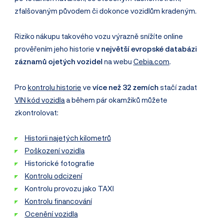
zfalšovaným původem či dokonce vozidlům kradeným.
Riziko nákupu takového vozu výrazně snížíte online
prověřením jeho historie
v největší evropské databázi
záznamů ojetých vozidel
na webu
Cebia.com
.
Pro
kontrolu historie
ve
více než 32 zemích
stačí zadat
VIN kód vozidla
a během pár okamžiků můžete
zkontrolovat:
Historii najetých kilometrů
Poškození vozidla
Historické fotografie
Kontrolu odcizení
Kontrolu provozu jako TAXI
Kontrolu financování
Ocenění vozidla