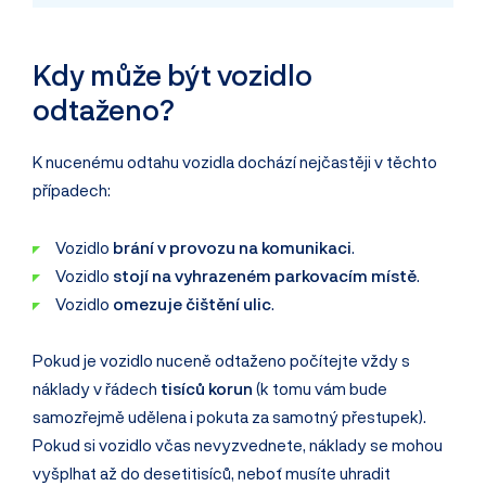
Kdy může být vozidlo
odtaženo?
K nucenému odtahu vozidla dochází nejčastěji v těchto
případech:
Vozidlo
brání v provozu na komunikaci
.
Vozidlo
stojí na vyhrazeném parkovacím místě
.
Vozidlo
omezuje čištění ulic
.
Pokud je vozidlo nuceně odtaženo počítejte vždy s
náklady v řádech
tisíců korun
(k tomu vám bude
samozřejmě udělena i pokuta za samotný přestupek).
Pokud si vozidlo včas nevyzvednete, náklady se mohou
vyšplhat až do desetitisíců, neboť musíte uhradit