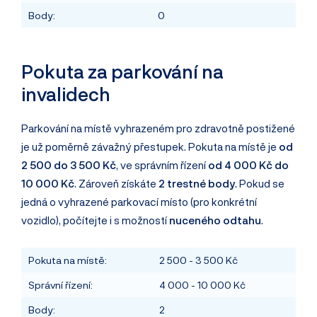
Body:
0
Pokuta za parkování na
invalidech
Parkování na místě vyhrazeném pro zdravotně postižené
je už poměrně závažný přestupek. Pokuta na místě je
od
2 500 do 3 500 Kč
, ve správním řízení
od 4 000 Kč do
10 000 Kč
. Zároveň získáte
2 trestné body
. Pokud se
jedná o vyhrazené parkovací místo (pro konkrétní
vozidlo), počítejte i s možností
nuceného odtahu
.
Pokuta na místě:
2 500 - 3 500 Kč
Správní řízení:
4 000 - 10 000 Kč
Body:
2