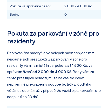
Pokuta ve správním řízení:
2 000 - 4 000 Kč
Body:
0
Pokuta za parkování v zóně pro
rezidenty
Parkování "na modrý" je ve velkých městech jedním z
nejčastějších přestupků. Za parkování v zóně pro
rezidenty vám na místě hrozí pokuta
až 1 500 K
č, ve
správním řízení
od 2 000 do 4 000 Kč
. Body vám za
tento přestupek nehrozí, může na vás ale čekat
nepříjemné překvapení v podobě
botičky
. K odtahu
většinou dochází až v případě, že vozidlo parkovací místo
neopustí do 30 dní.