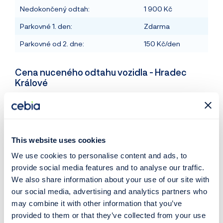
Nedokončený odtah:
1 900 Kč
Parkovné 1. den:
Zdarma
Parkovné od 2. dne:
150 Kč/den
Cena nuceného odtahu vozidla - Hradec
Králové
Úplný odtah:
2 400 Kč
Nedokončený odtah:
1 800 Kč
Parkovné 1. až 7. den
250 Kč/den
This website uses cookies
Parkovné od 8. dne
50 Kč/den
We use cookies to personalise content and ads, to
provide social media features and to analyse our traffic.
We also share information about your use of our site with
Cena nuceného odtahu vozidla - České
our social media, advertising and analytics partners who
Budějovice
may combine it with other information that you’ve
Úplný odtah:
2 500 Kč
provided to them or that they’ve collected from your use