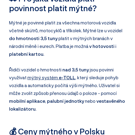
povinnost platit mýtné?
Mýtné je povinné platit za všechna motorová vozidla
včetně skútrů, motocyklů a tříkolek. Mýtné lze u vozidel
do hmotnosti 3,5 tuny
platit v mýtných branách v
národní měně i eurech. Platba je možná
v hotovosti
i
platební kartou
.
Řidiči vozidel o hmotnosti
nad 3,5 tuny
jsou povinni
využívat
mýtný systém
e-TOLL
, který sleduje pohyb
vozidla a automaticky počítá výši mýtného. Uživatel si
může zvolit způsob přenosu údajů o poloze - pomocí
mobilní aplikace
,
palubní jednotky
nebo
vestavěného
lokalizátoru
.
💰 Ceny mýtného v Polsku