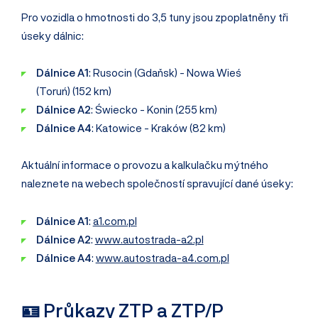
Pro vozidla o hmotnosti do 3,5 tuny jsou zpoplatněny tři
úseky dálnic:
Dálnice A1
: Rusocin (Gdaňsk) - Nowa Wieś
(Toruń) (152 km)
Dálnice A2
: Świecko - Konin (255 km)
Dálnice A4
: Katowice - Kraków (82 km)
Aktuální informace o provozu a kalkulačku mýtného
naleznete na webech společností spravující dané úseky:
Dálnice A1
:
a1.com.pl
Dálnice A2
:
www.autostrada-a2.pl
Dálnice A4
:
www.autostrada-a4.com.pl
🪪 Průkazy ZTP a ZTP/P