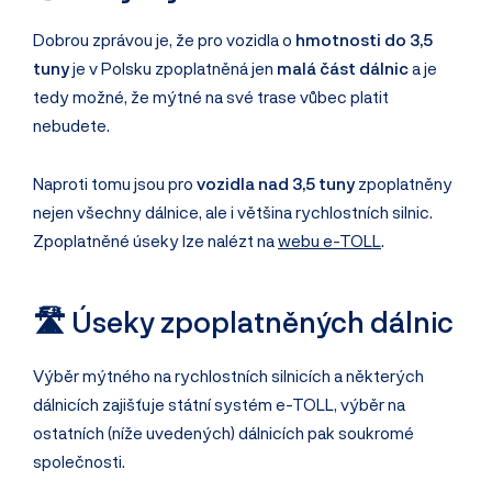
Dobrou zprávou je, že pro vozidla o
hmotnosti do 3,5
tuny
je v Polsku zpoplatněná jen
malá část dálnic
a je
tedy možné, že mýtné na své trase vůbec platit
nebudete.
Naproti tomu jsou pro
vozidla nad 3,5 tuny
zpoplatněny
nejen všechny dálnice, ale i většina rychlostních silnic.
Zpoplatněné úseky lze nalézt na
webu e-TOLL
.
🛣️ Úseky zpoplatněných dálnic
Výběr mýtného na rychlostních silnicích a některých
dálnicích zajišťuje státní systém e-TOLL, výběr na
ostatních (níže uvedených) dálnicích pak soukromé
společnosti.