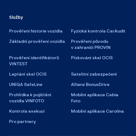
Služby
Prověření historie vozidla
Fyzická kontrola CarAudit
Základní prověření vozidla
Prověření původu
v zahraničí PROVIN
Prověření identifikátorů
Pískování skel OCIS
VINTEST
Leptání skel OCIS
Satelitní zabezpečení
UNIQA SafeLine
Allianz BonusDrive
Prohlídka k pojištění
Mobilní aplikace Cebia
vozidla VINFOTO
Foto
Kontrola exekucí
Mobilní aplikace Carolina
Pro partnery