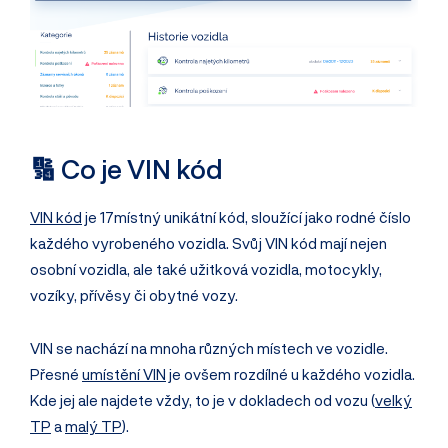
🔢 Co je VIN kód
VIN kód
je 17místný unikátní kód, sloužící jako rodné číslo
každého vyrobeného vozidla. Svůj VIN kód mají nejen
osobní vozidla, ale také užitková vozidla, motocykly,
vozíky, přívěsy či obytné vozy.
VIN se nachází na mnoha různých místech ve vozidle.
Přesné
umístění VIN
je ovšem rozdílné u každého vozidla.
Kde jej ale najdete vždy, to je v dokladech od vozu (
velký
TP
a
malý TP
).