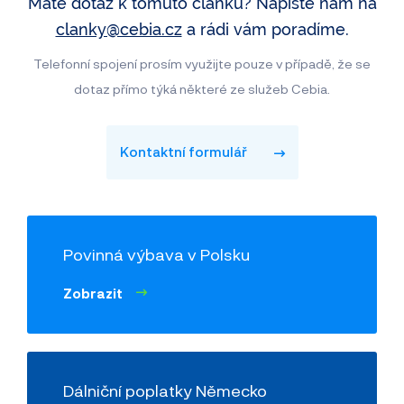
Máte dotaz k tomuto článku? Napište nám na
clanky@cebia.cz
a rádi vám poradíme.
Telefonní spojení prosím využijte pouze v případě, že se
dotaz přímo týká některé ze služeb Cebia.
Kontaktní formulář
Povinná výbava v Polsku
Zobrazit
Dálniční poplatky Německo