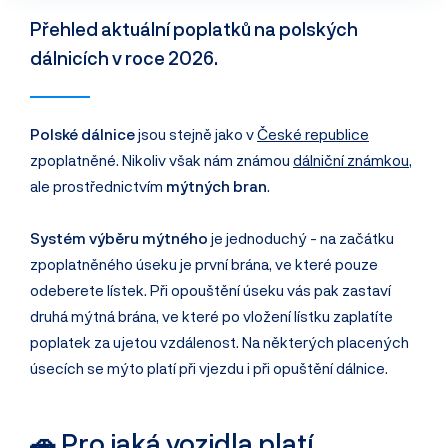
Přehled aktuální poplatků na polských
dálnicích v roce 2026.
Polské dálnice
jsou stejně jako v
České republice
zpoplatněné. Nikoliv však nám známou
dálniční známkou
,
ale prostřednictvím
mýtných bran
.
Systém výběru mýtného
je jednoduchý - na začátku
zpoplatněného úseku je první brána, ve které pouze
odeberete lístek. Při opouštění úseku vás pak zastaví
druhá mýtná brána, ve které po vložení lístku zaplatíte
poplatek za ujetou vzdálenost. Na některých placených
úsecích se mýto platí při vjezdu i při opuštění dálnice.
🚗 Pro jaká vozidla platí