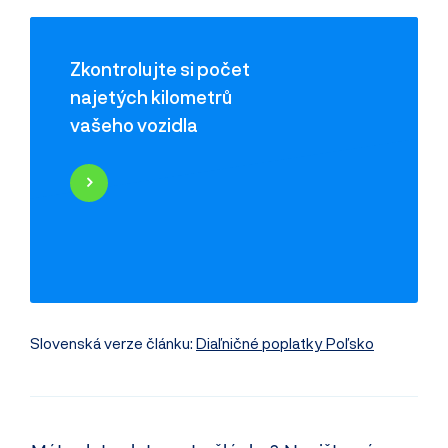
Zkontrolujte si počet
najetých kilometrů
vašeho vozidla
Najeté kilometry
Historie poškození
Odcizení vozidla
Servisní historie
Záznamy inzerce
Využití jako taxi
Slovenská verze článku:
Diaľničné poplatky Poľsko