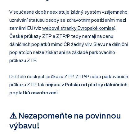
V současné době neexistuje žádný systém vzájemného
uznávání statusu osoby se zdravotním postižením mezi
zeměmi EU (viz
webové stránky Evropské komise
).
České průkazy ZTP a ZTP/P tedy nemají na cenu
dálničních poplatků mimo ČR žádný vliv. Slevu na dálniční
poplatcích nelze získat ani na základě parkovacího
průkazu ZTP.
Držitelé českých průkazu ZTP, ZTP/P nebo parkovacích
průkazu ZTP tak
nejsou v Polsku od platby dálničních
poplatků osvobozeni
.
⚠️ Nezapomeňte na povinnou
výbavu!