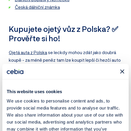
Česká dálniční známka
Kupujete ojetý vůz z Polska? ✅
Prověřte si ho!
Ojetá auta z Polska
se leckdy mohou zdát jako doubrá
koupě - za méně peněz tam lze koupit lepší či hezčí auto
než třeba
v Německu
. Zákazníci Cebia ale často u
takových vozů narazí na nějaký háček. Krásným
příkladem je tento
zánovní Mercedes po totální bouračce
a se stočeným tachometrem
.
This website uses cookies
We use cookies to personalise content and ads, to
I vozy nabízené v Polsku lze naštěstí jednoduše
prověřit
provide social media features and to analyse our traffic.
on-line
na webu
Cebia.com
, kde lze prověřit celou řadu
We also share information about your use of our site with
informací:
our social media, advertising and analytics partners who
may combine it with other information that you’ve