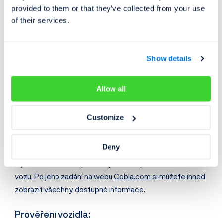
provided to them or that they’ve collected from your use
Ověření pravosti VIN
of their services.
Kontrolu tachometru
Kontrolu poškození
(🌍 v 32+ zemích včetně
Německa
, Francie apod.)
Show details
Kontrolu odcizení
Historii českých STK a emisních kontrol
(včetně
protokolů a nalezených vad)
Allow all
Servisní historii
Historii inzerce
Customize
Ocenění vozu
+ 7 dalších kategorií
Deny
K prověření historie potřebujete znát pouze VIN kód
vozu. Po jeho zadání na webu
Cebia.com
si můžete ihned
zobrazit všechny dostupné informace.
Prověření vozidla: