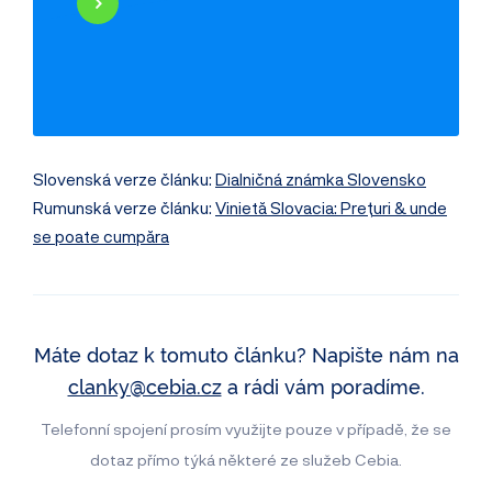
Najeté kilometry
Historie poškození
Odcizení vozidla
Servisní historie
Záznamy inzerce
Využití jako taxi
Slovenská verze článku:
Dialničná známka Slovensko
Rumunská verze článku:
Vinietă Slovacia: Prețuri & unde
se poate cumpăra
Máte dotaz k tomuto článku? Napište nám na
clanky@cebia.cz
a rádi vám poradíme.
Telefonní spojení prosím využijte pouze v případě, že se
dotaz přímo týká některé ze služeb Cebia.