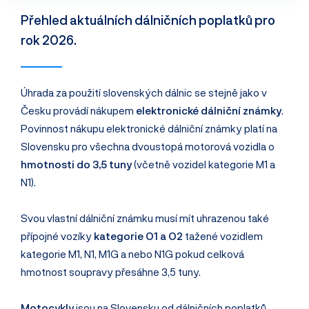
Přehled aktuálních dálničních poplatků pro
rok 2026.
Úhrada za použití slovenských dálnic se stejně jako v
Česku provádí nákupem
elektronické dálniční známky
.
Povinnost nákupu elektronické dálniční známky platí na
Slovensku pro všechna dvoustopá motorová vozidla o
hmotnosti do 3,5 tuny
(včetně vozidel kategorie M1 a
N1).
Svou vlastní dálniční známku musí mít uhrazenou také
přípojné vozíky
kategorie O1 a O2
tažené vozidlem
kategorie M1, N1, M1G a nebo N1G pokud celková
hmotnost soupravy přesáhne 3,5 tuny.
Motocykly
jsou na Slovensku od dálničních poplatků