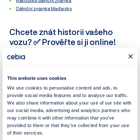
Rakouská dálniční známka
Dálniční známka Maďarsko
Chcete znát historii vašeho
vozu? ✅ Prověřte si ji online!
Kontrolu jakéhokoliv vozu na základě
VIN kódu
můžete
provést jednoduše v
největší evropské databázi
záznamů
o ojetých vozech na webu
Cebia.com
.
This website uses cookies
U jakéhokoliv vozidla můžete prověřit:
We use cookies to personalise content and ads, to
provide social media features and to analyse our traffic.
Ověření pravosti VIN
We also share information about your use of our site with
Kontrolu tachometru
our social media, advertising and analytics partners who
Kontrolu poškození
(🌍 v 32+ zemích včetně
may combine it with other information that you’ve
Německa
, Francie apod.)
provided to them or that they’ve collected from your use
Kontrolu odcizení
of their services.
Historii STK a emisních kontrol
(včetně protokolů a