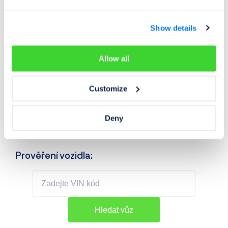
nalezených závad)
Servisní historii
Show details
Historii inzerce
Ocenění vozu
Allow all
+ mnoho dalšího
Customize
Jakmile zadáte VIN kód vozidla, můžete si ihned zobrazit
všechny dostupné informace. Prověřit lze nejen
automobily, ale také
motocykly
,
čtyřkolky
,
přívěsy
,
Deny
vozíky
,
karavany
,
autobusy
či
nákladní vozidla
.
Prověření vozidla: