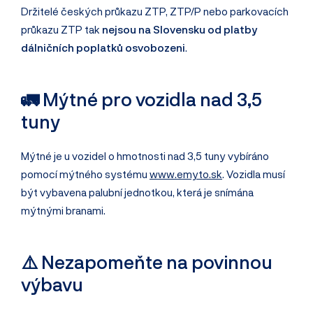
Držitelé českých průkazu ZTP, ZTP/P nebo parkovacích
průkazu ZTP tak
nejsou na Slovensku od platby
dálničních poplatků osvobozeni
.
🚛 Mýtné pro vozidla nad 3,5
tuny
Mýtné je u vozidel o hmotnosti nad 3,5 tuny vybíráno
pomocí mýtného systému
www.emyto.sk
. Vozidla musí
být vybavena palubní jednotkou, která je snímána
mýtnými branami.
⚠️ Nezapomeňte na povinnou
výbavu