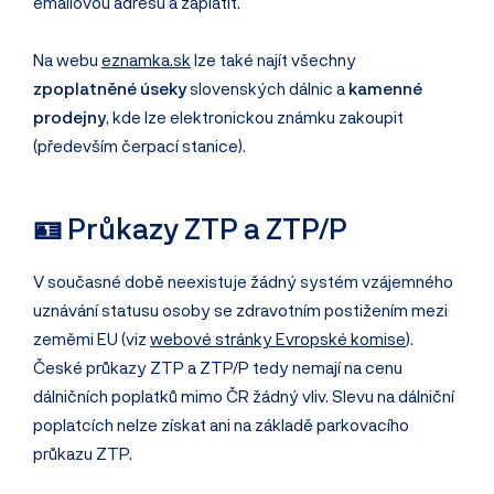
emailovou adresu a zaplatit.
Na webu
eznamka.sk
lze také najít všechny
zpoplatněné úseky
slovenských dálnic a
kamenné
prodejny
, kde lze elektronickou známku zakoupit
(především čerpací stanice).
🪪 Průkazy ZTP a ZTP/P
V současné době neexistuje žádný systém vzájemného
uznávání statusu osoby se zdravotním postižením mezi
zeměmi EU (viz
webové stránky Evropské komise
).
České průkazy ZTP a ZTP/P tedy nemají na cenu
dálničních poplatků mimo ČR žádný vliv. Slevu na dálniční
poplatcích nelze získat ani na základě parkovacího
průkazu ZTP.