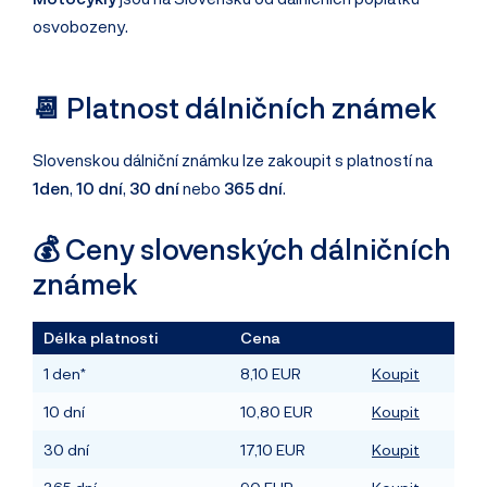
osvobozeny.
📆 Platnost dálničních známek
Slovenskou dálniční známku lze zakoupit s platností na
1den
,
10 dní
,
30 dní
nebo
365 dní
.
💰 Ceny slovenských dálničních
známek
Délka platnosti
Cena
1 den*
8,10 EUR
Koupit
10 dní
10,80 EUR
Koupit
30 dní
17,10 EUR
Koupit