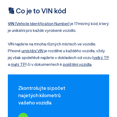
🔢 Co je to VIN kód
VIN
(Vehicle Identification Number)
je 17místný kód, který
je unikátní pro každé vyrobené vozidlo.
VIN najdete na mnoha různých místech ve vozidle.
Přesné
umístění VIN
je rozdílné u každého vozidla, vždy
jej však spolehlivě najdete v dokladech od vozu (
velký TP
a
malý TP
) či v dokumentech k
pojištění vozidla
.
Zkontrolujte si počet
najetých kilometrů
vašeho vozidla