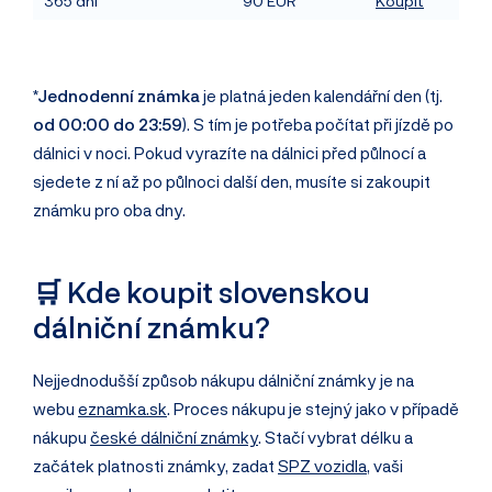
365 dní
90 EUR
Koupit
*Jednodenní známka
je platná
jeden kalendářní den
(tj.
od 00:00 do 23:59
). S tím je potřeba počítat při jízdě po
dálnici v noci. Pokud vyrazíte na dálnici před půlnocí a
sjedete z ní až po půlnoci další den, musíte si zakoupit
známku pro oba dny.
🛒 Kde koupit slovenskou
dálniční známku?
Nejjednodušší způsob nákupu dálniční známky je na
webu
eznamka.sk
. Proces nákupu je stejný jako v případě
nákupu
české dálniční známky
. Stačí vybrat délku a
začátek platnosti známky, zadat
SPZ vozidla
, vaši