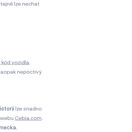
 stejně lze nechat
 kód vozidla
.
, naopak nepoctivý
istorii
lze snadno
a webu
Cebia.com
.
mecka
,