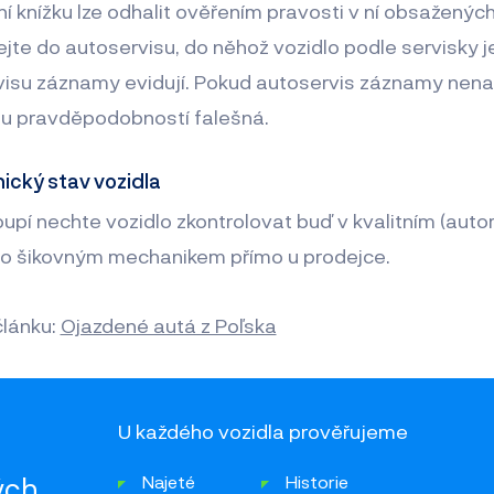
í knížku lze odhalit ověřením pravosti v ní obsažený
te do autoservisu, do něhož vozidlo podle servisky je
visu záznamy evidují. Pokud autoservis záznamy nenal
kou pravděpodobností falešná.
ický stav vozidla
pí nechte vozidlo zkontrolovat buď v kvalitním (aut
o šikovným mechanikem přímo u prodejce.
článku:
Ojazdené autá z Poľska
U každého vozidla prověřujeme
ých
Najeté
Historie