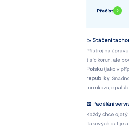
Přečíst
📉 Stáčení tach
Přístroj na úpravu
tisíc korun, ale 
Polsku
(jako v pří
republiky
. Snadno
mu ukazuje palub
📖 Padělání servi
Každý chce ojetý 
Takových aut je al