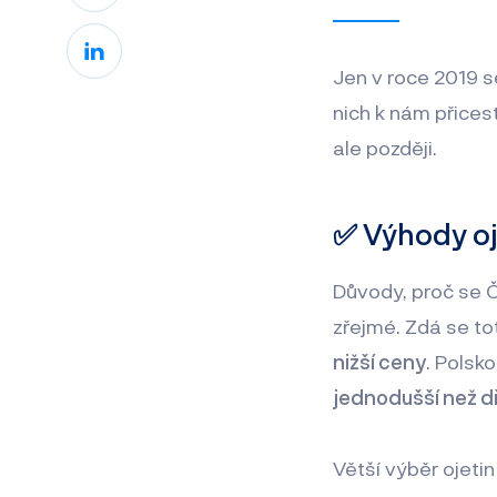
Jen v roce 2019 s
nich k nám přicest
ale později.
✅ Výhody oj
Důvody, proč se Če
zřejmé. Zdá se tot
nižší ceny
. Polsko
jednodušší než d
Větší výběr ojetin