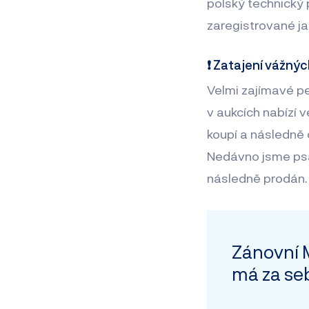
polský technický
zaregistrované j
❗ Zatajení vážnýc
Velmi zajímavé pe
v aukcích nabízí 
koupí a následně c
Nedávno jsme psa
následně prodán.
Zánovní 
má za seb