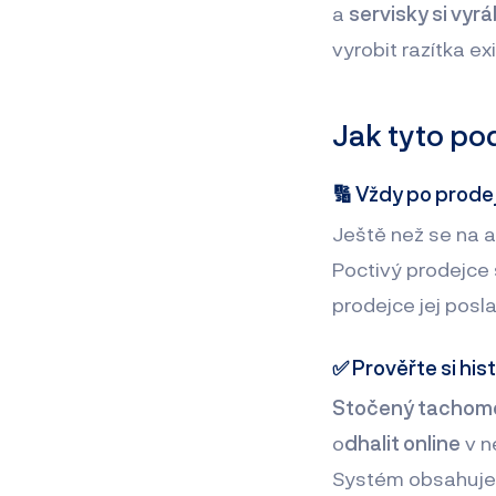
a
servisky si vyrá
vyrobit razítka ex
Jak tyto po
🔢 Vždy po prodej
Ještě než se na a
Poctivý prodejce 
prodejce jej posl
✅ Prověřte si hist
Stočený tachom
o
dhalit online
v n
Systém obsahuje