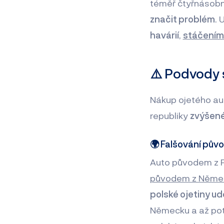
téměř čtyřnásobn
značit problém
. 
havárií
,
stáčením
⚠️ Podvody s
Nákup ojetého au
republiky
zvýšené 
🌍 Falšování půvo
Auto původem z P
původem z Něme
polské ojetiny u
Německu a až poté