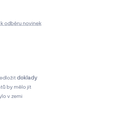
t k odběru novinek
edložit
doklady
tů by mělo jít
ylo v zemi