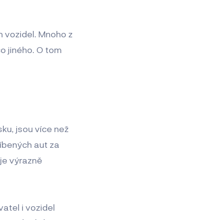
h vozidel. Mnoho z
co jiného. O tom
sku, jsou více než
íbených aut za
 je výrazně
atel i vozidel