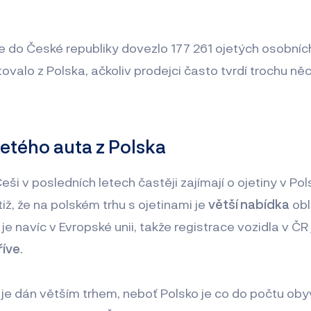
e do České republiky dovezlo 177 261 ojetých osobníc
ovalo z Polska, ačkoliv prodejci často tvrdí trochu ně
etého auta z Polska
ši v posledních letech častěji zajímají o ojetiny v Pol
iž, že na polském trhu s ojetinami je
větší nabídka
obl
 je navíc v Evropské unii, takže registrace vozidla v ČR
říve
.
 je dán větším trhem, neboť Polsko je co do počtu obyv