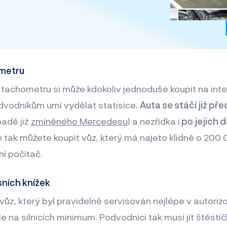
ometru
 tachometru si může kdokoliv jednoduše koupit na inter
podvodníkům umí vydělat statisíce.
Auta se stáčí již př
padě již
zmíněného Mercedesu
) a nezřídka i
po jejich 
 tak můžete koupit vůz, který má najeto klidně o 200 
ní počítač.
sních knížek
vůz, který byl pravidelně servisován nejlépe v autori
e na silnicích minimum. Podvodníci tak musí jít štěstíč