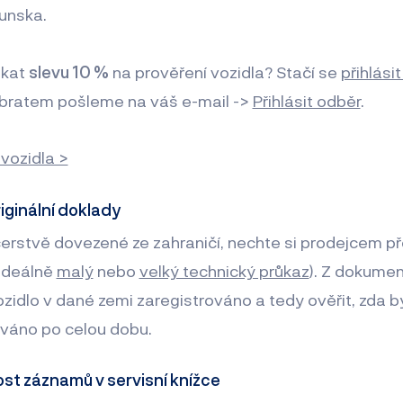
unska.
skat
slevu 10 %
na prověření vozidla? Stačí se
přihlási
bratem pošleme na váš e-mail ->
Přihlásit odběr
.
 vozidla >
riginální doklady
čerstvě dovezené ze zahraničí, nechte si prodejcem př
ideálně
malý
nebo
velký technický průkaz
). Z dokumen
ozidlo v dané zemi zaregistrováno a tedy ověřit, zda b
ováno po celou dobu.
ost záznamů v servisní knížce