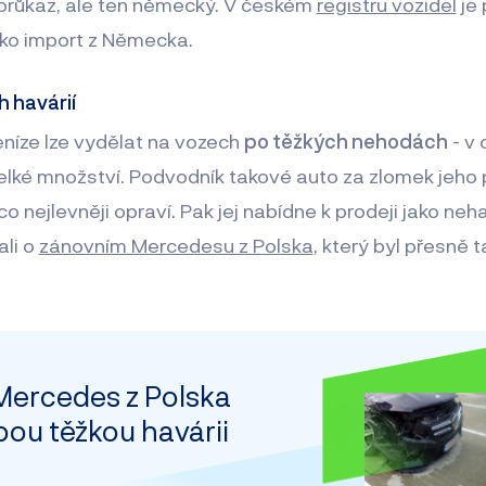
 průkaz, ale ten německý. V českém
registru vozidel
je 
ako import z Německa.
h havárií
níze lze vydělat na vozech
po těžkých nehodách
- v 
velké množství. Podvodník takové auto za zlomek jeho
o nejlevněji opraví. Pak jej nabídne k prodeji jako ne
li o
zánovním Mercedesu z Polska
, který byl přesně 
Mercedes z Polska
ou těžkou havárii