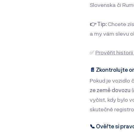
Slovenska či Rum
👉 Tip:
Chcete zí
a my vám slevu o
✅
Prověřit historii
📄 Zkontrolujte o
Pokud je vozidlo 
ze země dovozu
(
vyčíst, kdy bylo v
skutečně registr
📞 Ověřte si prav