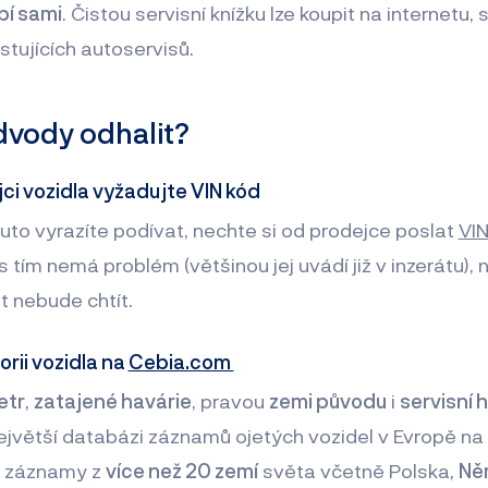
bí sami
. Čistou servisní knížku lze koupit na internetu,
istujících autoservisů.
dvody odhalit?
ci vozidla vyžadujte VIN kód
uto vyrazíte podívat, nechte si od prodejce poslat
VIN
s tím nemá problém (většinou jej uvádí již v inzerátu)
at nebude chtít.
orii vozidla na
Cebia.com
etr
,
zatajené havárie
, pravou
zemi původu
i
servisní h
ejvětší databázi záznamů ojetých vozidel v Evropě n
 záznamy z
více než 20 zemí
světa včetně Polska,
Ně