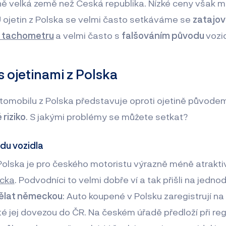
ě velká země než Česká republika. Nízké ceny však 
U ojetin z Polska se velmi často setkáváme se
zatajo
 tachometru
a velmi často s
falšováním původu
vozid
 ojetinami z Polska
tomobilu z Polska představuje oproti ojetině původe
riziko
. S jakými problémy se můžete setkat?
du vozidla
olska je pro českého motoristu výrazně méně atrakti
cka
. Podvodníci to velmi dobře ví a tak přišli na jednod
dělat německou
: Auto koupené v Polsku zaregistrují na 
 jej dovezou do ČR. Na českém úřadě předloží při regis