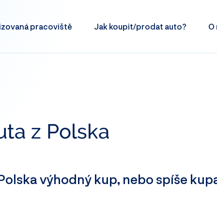
izovaná
pracoviště
Jak koupit/prodat
auto?
O 
uta z Polska
z Polska výhodný kup, nebo spíše kup