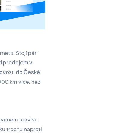
netu. Stojí pár
ed prodejem v
dovozu do České
000 km více, než
zovaném servisu.
ku trochu naproti