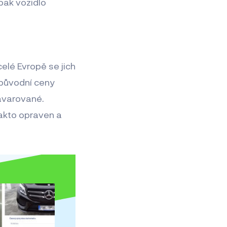
pak vozidlo
celé Evropě se jich
 původní ceny
havarované.
takto opraven a