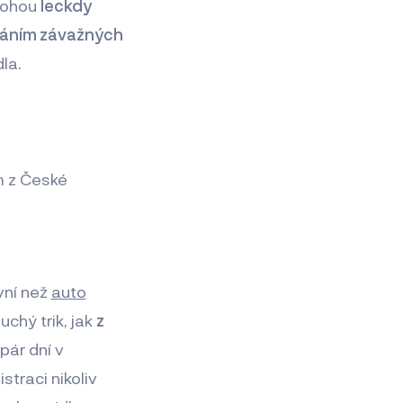
mohou
leckdy
váním závažných
la.
m z České
vní než
auto
uchý trik, jak
z
pár dní v
traci nikoliv