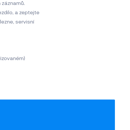
ch záznamů.
zdilo, a zeptejte
ezne, servisní
orizovaném)