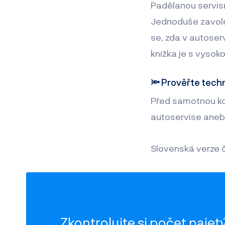
Padělanou servisn
Jednoduše zavolej
se, zda v autoser
knížka je s vyso
🔦 Prověřte techn
Před samotnou kou
autoservise aneb
Slovenská verze 
Zkontrolujte si počet
najet