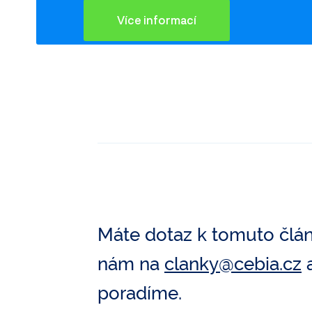
Více informací
Máte dotaz k tomuto člá
nám na
clanky@cebia.cz
a
poradíme.