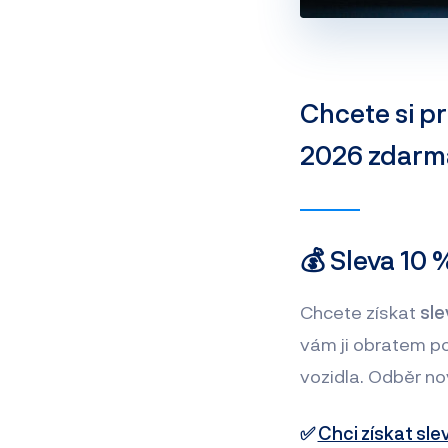
Chcete si pr
2026 zdarma
💰 Sleva 10 
Chcete získat
sle
vám ji obratem po
vozidla. Odběr no
✅
Chci získat sle