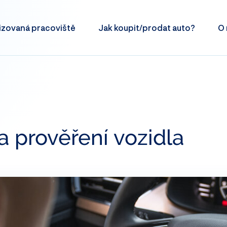
izovaná
pracoviště
Jak koupit/prodat
auto?
O 
a prověření vozidla