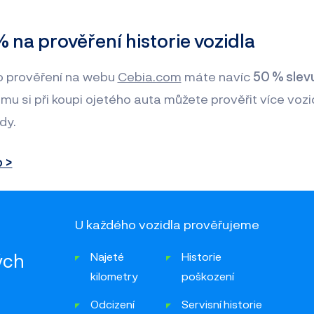
% na prověření historie vozidla
o prověření na webu
Cebia.com
máte navíc
50 % slevu
tomu si při koupi ojetého auta můžete prověřit více voz
ady.
o >
U každého vozidla prověřujeme
ých
Najeté
Historie
kilometry
poškození
Odcizení
Servisní historie