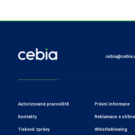
cebia@cebia.
Autorizovaná pracoviště
Právní informace
Kontakty
Reklamace a stížno
Tiskové zprávy
Whistleblowing