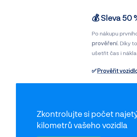
💰 Sleva 50 
Po nákupu prvníh
prověření
. Díky 
ušetřit čas i nákl
✅
Prověřit vozidl
Zkontrolujte si počet
najet
kilometrů vašeho vozidla