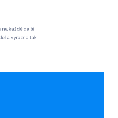
 na každé další
idel a výrazně tak