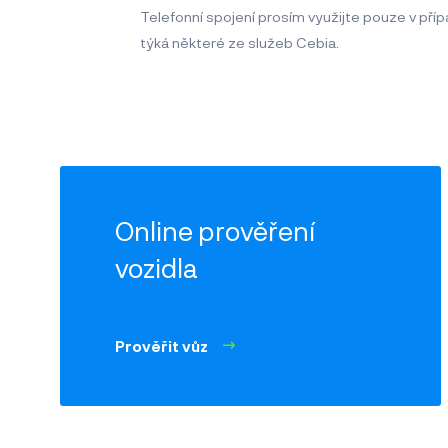
Telefonní spojení prosím využijte pouze v pří
týká některé ze služeb Cebia.
Online prověření
vozidla
Prověřit vůz