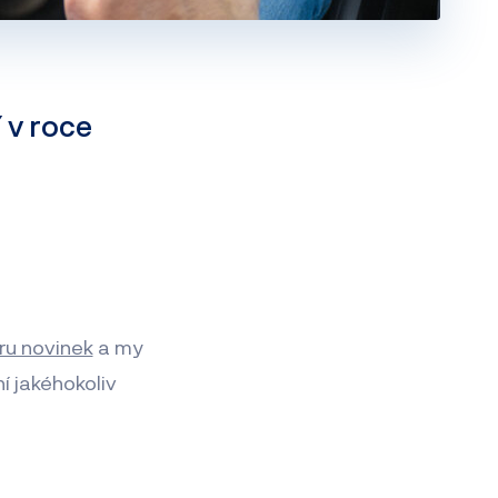
 v roce
ěru novinek
a my
í jakéhokoliv