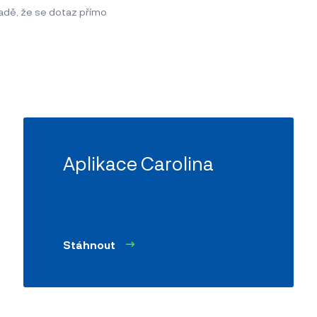
padě, že se dotaz přímo
Aplikace Carolina
Stáhnout