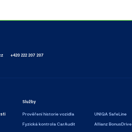
cz
+420 222 207 207
Služby
sti
Prověření historie vozidla
UNIQA SafeLine
Fyzická kontrola CarAudit
Allianz BonusDrive