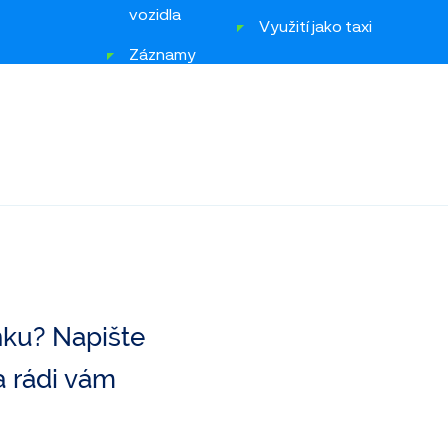
vozidla
Využití jako taxi
Záznamy
inzerce
nku? Napište
 rádi vám