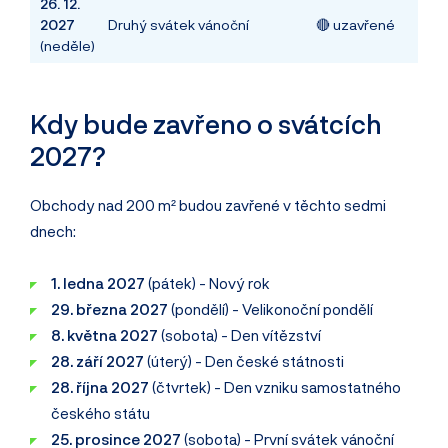
26. 12.
2027
Druhý svátek vánoční
🔴 uzavřené
(neděle)
Kdy bude zavřeno o svátcích
2027?
Obchody nad 200 m² budou zavřené v těchto sedmi
dnech:
1. ledna 2027
(pátek) - Nový rok
29. března 2027
(pondělí) - Velikonoční pondělí
8. května 2027
(sobota) - Den vítězství
28. září 2027
(úterý) - Den české státnosti
28. října 2027
(čtvrtek) - Den vzniku samostatného
českého státu
25. prosince 2027
(sobota) - První svátek vánoční