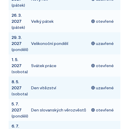
(pátek)
26. 3.
2027
Velký pátek
🟢 otevřené
(pátek)
29. 3.
2027
Velikonoční pondělí
🔴 uzavřené
(pondělí)
1. 5.
2027
Svátek práce
🟢 otevřené
(sobota)
8. 5.
2027
Den vítězství
🔴 uzavřené
(sobota)
5. 7.
2027
Den slovanských věrozvěstů
🟢 otevřené
(pondělí)
6. 7.