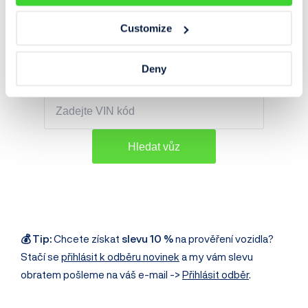
servisní historii
ocenění vozidla
Customize
a mnoho dalšího.
Deny
Prověření vozidla:
💰 Tip:
Chcete získat
slevu 10 %
na prověření vozidla?
Stačí se
přihlásit k odběru novinek
a my vám slevu
obratem pošleme na váš e-mail ->
Přihlásit odběr
.