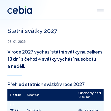
Státní svátky 2027
08. 01. 2026
V roce 2027 vychází státní svátky na celkem
13 dní, z čehož 4 svátky vychází na sobotu
a neděli.
Přehled státních svátků v roce 2027
Obchody nad
Datum
Svátek
200 m²
1. 1.
2027
Nový rok
🔴 uzavřené