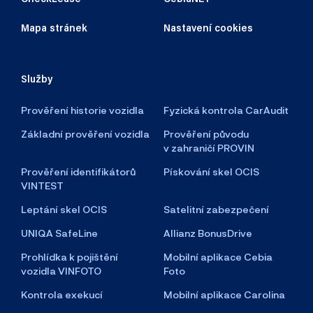
Mapa stránek
Nastavení cookies
Služby
Prověření historie vozidla
Fyzická kontrola CarAudit
Základní prověření vozidla
Prověření původu
v zahraničí PROVIN
Prověření identifikátorů
Pískování skel OCIS
VINTEST
Leptání skel OCIS
Satelitní zabezpečení
UNIQA SafeLine
Allianz BonusDrive
Prohlídka k pojištění
Mobilní aplikace Cebia
vozidla VINFOTO
Foto
Kontrola exekucí
Mobilní aplikace Carolina