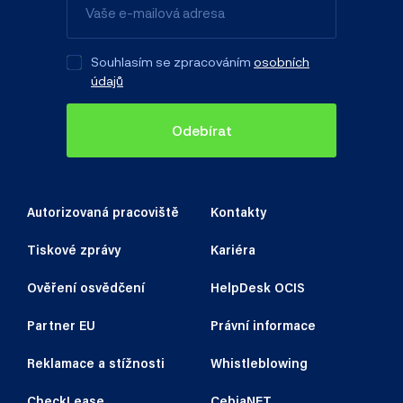
Souhlasím se zpracováním
osobních
údajů
Odebírat
Autorizovaná pracoviště
Kontakty
Tiskové zprávy
Kariéra
Ověření osvědčení
HelpDesk OCIS
Partner EU
Právní informace
Reklamace a stížnosti
Whistleblowing
CheckLease
CebiaNET