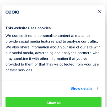
Plánujete nákup auta? ⚠️
Prověřte si jeho historii!
This website uses cookies
Přehled státních svátků pro vás připravila společnost
We use cookies to personalise content and ads, to
Cebia, která provozuje největší evropskou databázi
provide social media features and to analyse our traffic.
záznamů ojetých aut, ve které si můžete zkontrolovat
We also share information about your use of our site with
jakékoli vozidlo.
our social media, advertising and analytics partners who
may combine it with other information that you’ve
provided to them or that they’ve collected from your use
Na
Cebia.com
během několika okamžiků zkontrolujete:
of their services.
historii nájezdu kilometrů
záznamy o škodách a nehodách
Show details
záznamy o odcizení a financování
historické fotky
využití jako taxi
Allow all