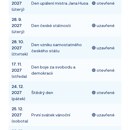
2027
Den upálení mistra Jana Husa
🟢 otevřené
(úterý)
28. 9.
2027
Den české státnosti
🔴 uzavřené
(úterý)
28. 10.
Den vzniku samostatného
2027
🔴 uzavřené
českého státu
(čtvrtek)
17. 11.
Den boje za svobodu a
2027
🟢 otevřené
demokracii
(středa)
24. 12.
2027
Štědrý den
🟢 otevřené
(pátek)
25. 12.
2027
První svátek vánoční
🔴 uzavřené
(sobota)