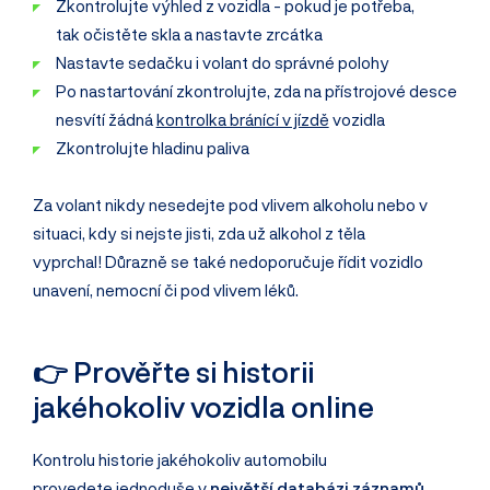
Zkontrolujte výhled z vozidla - pokud je potřeba,
tak očistěte skla a nastavte zrcátka
Nastavte sedačku i volant do správné polohy
Po nastartování zkontrolujte, zda na přístrojové desce
nesvítí žádná
kontrolka bránící v jízdě
vozidla
Zkontrolujte hladinu paliva
Za volant nikdy nesedejte pod vlivem alkoholu nebo v
situaci, kdy si nejste jisti, zda už alkohol z těla
vyprchal! Důrazně se také nedoporučuje řídit vozidlo
unavení, nemocní či pod vlivem léků.
👉 Prověřte si historii
jakéhokoliv vozidla online
Kontrolu historie jakéhokoliv automobilu
provedete jednoduše v
největší databázi záznamů