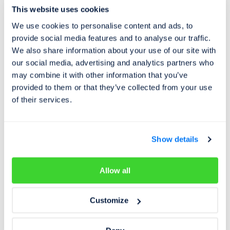
This website uses cookies
We use cookies to personalise content and ads, to
provide social media features and to analyse our traffic.
We also share information about your use of our site with
our social media, advertising and analytics partners who
may combine it with other information that you’ve
provided to them or that they’ve collected from your use
of their services.
👉 Tip:
Chcete získat
slevu 10 %
na prověření vozidla?
Stačí se
přihlásit k odběru novinek
a my vám slevu
Show details
obratem pošleme na váš e-mail ->
Přihlásit odběr
.
Allow all
Customize
Zkontrolujte si počet
najetých kilometrů