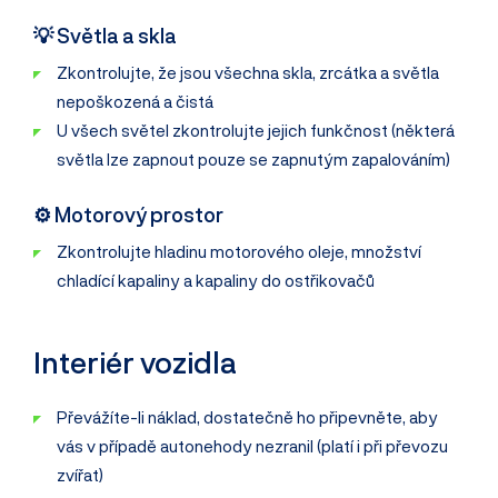
💡 Světla a skla
Zkontrolujte, že jsou všechna skla, zrcátka a světla
nepoškozená a čistá
U všech světel zkontrolujte jejich funkčnost (některá
světla lze zapnout pouze se zapnutým zapalováním)
⚙️ Motorový prostor
Zkontrolujte hladinu motorového oleje, množství
chladící kapaliny a kapaliny do ostřikovačů
Interiér vozidla
Převážíte-li náklad, dostatečně ho připevněte, aby
vás v případě autonehody nezranil (platí i při převozu
zvířat)