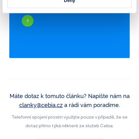
Deny
vašeho vozidla
Najeté kilometry
Historie poškození
Odcizení vozidla
Servisní historie
Záznamy inzerce
Využití jako taxi
Máte dotaz k tomuto článku? Napište nám na
clanky@cebia.cz
a rádi vám poradíme.
Telefonní spojení prosím využijte pouze v případě, že se
dotaz přímo týká některé ze služeb Cebia.