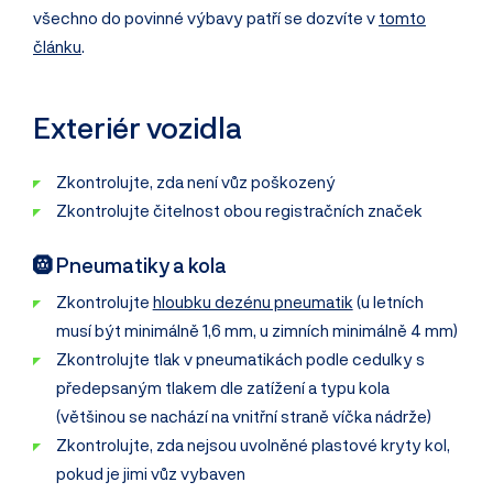
všechno do povinné výbavy patří se dozvíte v
tomto
článku
.
Exteriér vozidla
Zkontrolujte, zda není vůz poškozený
Zkontrolujte čitelnost obou registračních značek
🛞 Pneumatiky a kola
Zkontrolujte
hloubku dezénu pneumatik
(u letních
musí být minimálně 1,6 mm, u zimních minimálně 4 mm)
Zkontrolujte tlak v pneumatikách podle cedulky s
předepsaným tlakem dle zatížení a typu kola
(většinou se nachází na vnitřní straně víčka nádrže)
Zkontrolujte, zda nejsou uvolněné plastové kryty kol,
pokud je jimi vůz vybaven