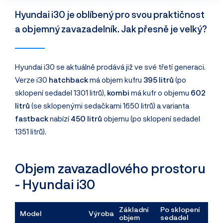
Hyundai i30 je oblíbený pro svou praktičnost
a objemný zavazadelník. Jak přesně je velký?
Hyundai i30 se aktuálně prodává již ve své třetí generaci.
Verze i30
hatchback
má objem kufru
395 litrů
(po
sklopení sedadel 1301 litrů),
kombi
má kufr o objemu
602
litrů
(se sklopenými sedačkami 1650 litrů) a varianta
fastback
nabízí
450 litrů
objemu (po sklopení sedadel
1351 litrů).
Objem zavazadlového prostoru
- Hyundai i30
Základní
Po sklopení
Model
Výroba
objem
sedadel