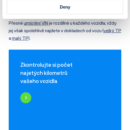
užitková vozidla, vozíky, přívěsy či obytné vozy.
Deny
VIN kód najdete na mnoha různých místech ve vozidle.
Přesné
umístění VIN
je rozdílné u každého vozidla, vždy
jej však spolehlivě najdete v dokladech od vozu (
velký TP
a
malý TP
).
Zkontrolujte si počet
najetých kilometrů
vašeho vozidla
Najeté kilometry
Historie poškození
Odcizení vozidla
Servisní historie
Záznamy inzerce
Využití jako taxi