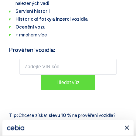
nalezených vad)
Servisní historii
Historické fotky a inzerci vozidla
Ocenění vozu
+ mnohem více
Prověření vozidla:
Tip:
Chcete získat
slevu 10 %
na prověření vozidla?
Stačí se
přihlásit k odběru novinek
a my vám slevu
obratem pošleme na váš e-mail ->
Přihlásit odběr
.