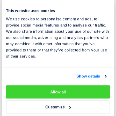
This website uses cookies
We use cookies to personalise content and ads, to
provide social media features and to analyse our traffic.
We also share information about your use of our site with
our social media, advertising and analytics partners who
may combine it with other information that you’ve
provided to them or that they’ve collected from your use
of their services.
Show details
Co to je VIN kód?
Allow all
VIN
(Vehicle Identification Number)
je 17místný unikátní
kód, jenž je rodné číslo každého vyrobeného vozu. Své
Customize
VIN mají nejen osobní automobily, ale také motocykly,