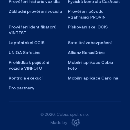
Prověření historie vozidla
Fyzická kontrola CarAudit
Základní prověření vozidla
Prověření původu
v zahraničí PROVIN
Prověření identifikátorů
Pískování skel OCIS
VINTEST
Leptání skel OCIS
Satelitní zabezpečení
UNIQA SafeLine
Allianz BonusDrive
Prohlídka k pojištění
Mobilní aplikace Cebia
vozidla VINFOTO
Foto
Kontrola exekucí
Mobilní aplikace Carolina
Pro partnery
© 2026, Cebia, spol. s r.o.
Made by