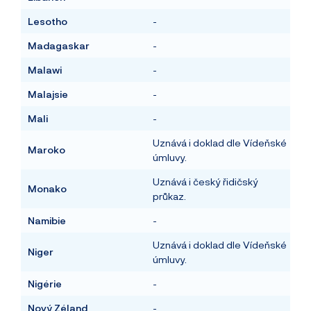
Lesotho
-
Madagaskar
-
Malawi
-
Malajsie
-
Mali
-
Uznává i doklad dle Vídeňské
Maroko
úmluvy.
Uznává i český řidičský
Monako
průkaz.
Namibie
-
Uznává i doklad dle Vídeňské
Niger
úmluvy.
Nigérie
-
Nový Zéland
-