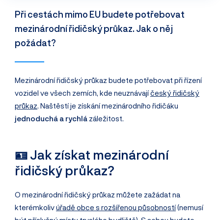
Při cestách mimo EU budete potřebovat
mezinárodní řidičský průkaz. Jak o něj
požádat?
Mezinárodní řidičský průkaz budete potřebovat při řízení
vozidel ve všech zemích, kde neuznávají
český řidičský
průkaz
. Naštěstí je získání mezinárodního řidičáku
jednoduchá a rychlá
záležitost.
🪪 Jak získat mezinárodní
řidičský průkaz?
O mezinárodní řidičský průkaz můžete zažádat na
kterémkoliv
úřadě obce s rozšířenou působností
(nemusí
být příslušný místu trvalého bydliště). S sebou budete