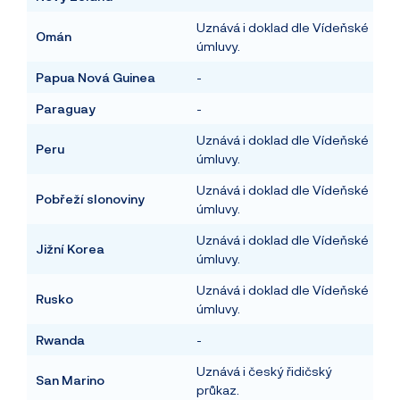
Uznává i doklad dle Vídeňské
Omán
úmluvy.
Papua Nová Guinea
-
Paraguay
-
Uznává i doklad dle Vídeňské
Peru
úmluvy.
Uznává i doklad dle Vídeňské
Pobřeží slonoviny
úmluvy.
Uznává i doklad dle Vídeňské
Jižní Korea
úmluvy.
Uznává i doklad dle Vídeňské
Rusko
úmluvy.
Rwanda
-
Uznává i český řidičský
San Marino
průkaz.