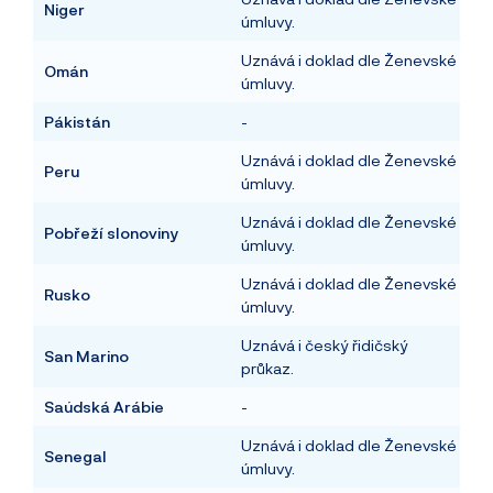
Niger
úmluvy.
Uznává i doklad dle Ženevské
Omán
úmluvy.
Pákistán
-
Uznává i doklad dle Ženevské
Peru
úmluvy.
Uznává i doklad dle Ženevské
Pobřeží slonoviny
úmluvy.
Uznává i doklad dle Ženevské
Rusko
úmluvy.
Uznává i český řidičský
San Marino
průkaz.
Saúdská Arábie
-
Uznává i doklad dle Ženevské
Senegal
úmluvy.