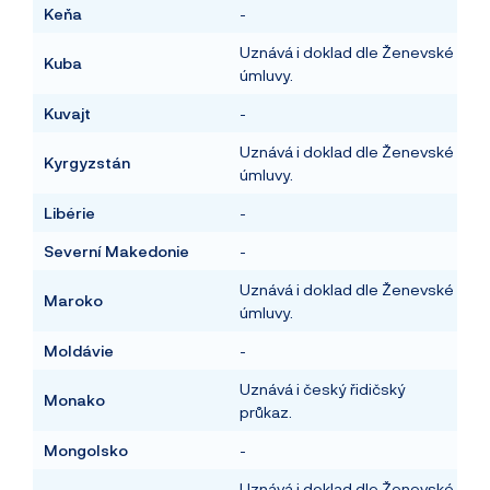
Keňa
-
Uznává i doklad dle Ženevské
Kuba
úmluvy.
Kuvajt
-
Uznává i doklad dle Ženevské
Kyrgyzstán
úmluvy.
Libérie
-
Severní Makedonie
-
Uznává i doklad dle Ženevské
Maroko
úmluvy.
Moldávie
-
Uznává i český řidičský
Monako
průkaz.
Mongolsko
-
Uznává i doklad dle Ženevské