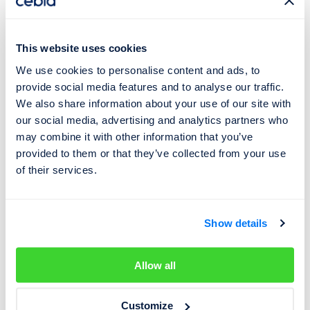
Délka platnosti dokladu dle Vídeňské úmluvy jsou
3 roky
.
This website uses cookies
Země
Poznámka
We use cookies to personalise content and ads, to
Uznává i český řidičský
Albánie
provide social media features and to analyse our traffic.
průkaz.
We also share information about your use of our site with
Arménie
-
our social media, advertising and analytics partners who
may combine it with other information that you’ve
Ázerbájdžán
-
provided to them or that they’ve collected from your use
Bahamy
-
of their services.
Bahrajn
-
Bělorusko
-
Show details
Uznává i doklad dle Ženevské
Bosna a Hercegovina
úmluvy.
Allow all
Brazílie
-
Uznává i doklad dle Ženevské
Customize
Černá Hora