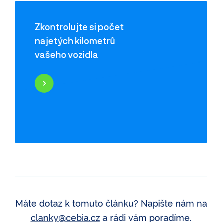
Zkontrolujte si počet
najetých kilometrů
vašeho vozidla
Najeté kilometry
Historie poškození
Odcizení vozidla
Servisní historie
Záznamy inzerce
Využití jako taxi
Máte dotaz k tomuto článku? Napište nám na
clanky@cebia.cz
a rádi vám poradíme.