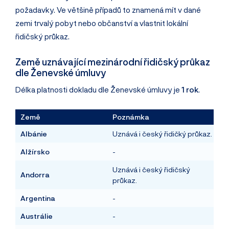
požadavky. Ve většině případů to znamená mít v dané
zemi trvalý pobyt nebo občanství a vlastnit lokální
řidičský průkaz.
Země uznávající mezinárodní řidičský průkaz
dle Ženevské úmluvy
Délka platnosti dokladu dle Ženevské úmluvy je
1 rok
.
Země
Poznámka
Albánie
Uznává i český řidičký průkaz.
Alžírsko
-
Uznává i český řidičský
Andorra
průkaz.
Argentina
-
Austrálie
-