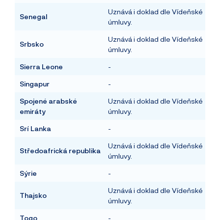
Uznává i doklad dle Vídeňské
Senegal
úmluvy.
Uznává i doklad dle Vídeňské
Srbsko
úmluvy.
Sierra Leone
-
Singapur
-
Spojené arabské
Uznává i doklad dle Vídeňské
emiráty
úmluvy.
Srí Lanka
-
Uznává i doklad dle Vídeňské
Středoafrická republika
úmluvy.
Sýrie
-
Uznává i doklad dle Vídeňské
Thajsko
úmluvy.
Togo
-