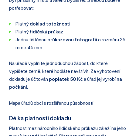
potřebovat:
Platný
doklad totožnosti
Platný
řidičský průkaz
Jednu tištěnou
průkazovou fotografii
o rozměru 35
mm x 45 mm
Na úřadě vyplníte jednoduchou žádost, do které
vypíšete země, které hodláte navštívit. Za vyhotovení
dokladu je účtován
poplatek 50 Kč
a úřad jej vyrobí
na
počkání
.
Mapa úřadů obcí s rozšířenou působností
Délka platnosti dokladu
Platnost mezinárodního řidičského průkazu záleží na jeho
typu (viz rozdělení níže). Platnost průkazu podle