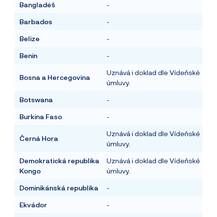
Bangladéš
-
Barbados
-
Belize
-
Benin
-
Uznává i doklad dle Vídeňské
Bosna a
Hercegovina
úmluvy.
Botswana
-
Burkina Faso
-
Uznává i doklad dle Vídeňské
Černá Hora
úmluvy.
Demokratická republika
Uznává i doklad dle Vídeňské
Kongo
úmluvy.
Dominikánská republika
-
Ekvádor
-