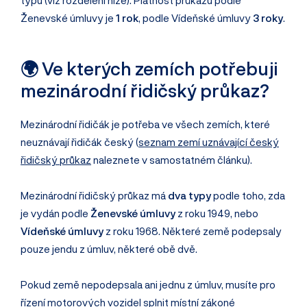
Ženevské úmluvy je
1 rok
, podle Vídeňské úmluvy
3 roky
.
🌍 Ve kterých zemích potřebuji
mezinárodní řidičský průkaz?
Mezinárodní řidičák je potřeba ve všech zemích, které
neuznávají řidičák český (
seznam zemí uznávající český
řidičský průkaz
naleznete v samostatném článku).
Mezinárodní řidičský průkaz má
dva typy
podle toho, zda
je vydán podle
Ženevské úmluvy
z roku 1949, nebo
Vídeňské úmluvy
z roku 1968. Některé země podepsaly
pouze jendu z úmluv, některé obě dvě.
Pokud země nepodepsala ani jednu z úmluv, musíte pro
řízení motorových vozidel splnit místní zákoné