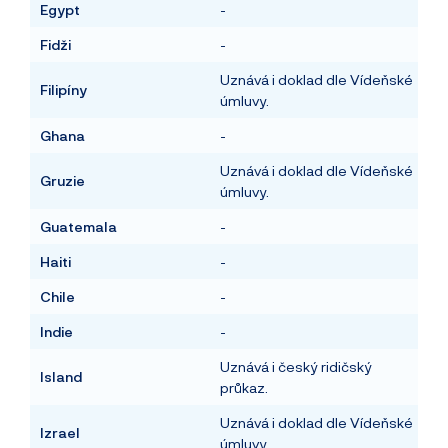
Egypt
-
Fidži
-
Uznává i doklad dle Vídeňské
Filipíny
úmluvy.
Ghana
-
Uznává i doklad dle Vídeňské
Gruzie
úmluvy.
Guatemala
-
Haiti
-
Chile
-
Indie
-
Uznává i český ridičský
Island
průkaz.
Uznává i doklad dle Vídeňské
Izrael
úmluvy.