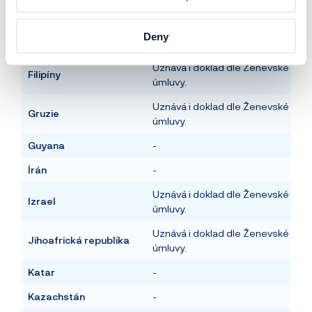
úmluvy.
Demokratická republika
Uznává i doklad dle Ženevské
Deny
Kongo
úmluvy.
Uznává i doklad dle Ženevské
Filipíny
úmluvy.
Uznává i doklad dle Ženevské
Gruzie
úmluvy.
Guyana
-
Írán
-
Uznává i doklad dle Ženevské
Izrael
úmluvy.
Uznává i doklad dle Ženevské
Jihoafrická republika
úmluvy.
Katar
-
Kazachstán
-