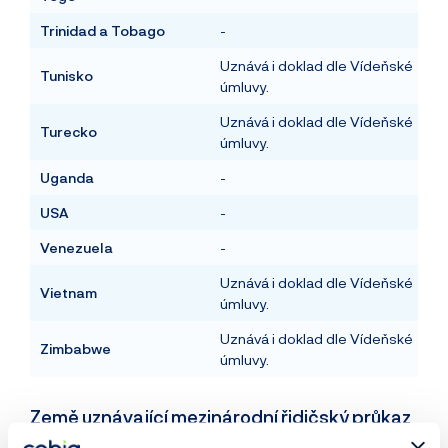
Trinidad a Tobago
-
Uznává i doklad dle Vídeňské
Tunisko
úmluvy.
Uznává i doklad dle Vídeňské
Turecko
úmluvy.
Uganda
-
USA
-
Venezuela
-
Uznává i doklad dle Vídeňské
Vietnam
úmluvy.
Uznává i doklad dle Vídeňské
Zimbabwe
úmluvy.
Země uznávající mezinárodní řidičský průkaz
dle Vídeňské úmluvy