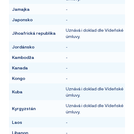
Jamajka
-
Japonsko
-
Uznává i doklad dle Vídeňské
Jihoafrická republika
úmluvy.
Jordánsko
-
Kambodža
-
Kanada
-
Kongo
-
Uznává i doklad dle Vídeňské
Kuba
úmluvy.
Uznává i doklad dle Vídeňské
Kyrgyzstán
úmluvy.
Laos
-
Libanon
-