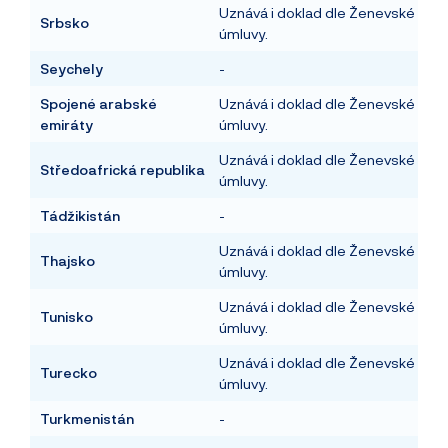
Uznává i doklad dle Ženevské
Srbsko
úmluvy.
Seychely
-
Spojené arabské
Uznává i doklad dle Ženevské
emiráty
úmluvy.
Uznává i doklad dle Ženevské
Středoafrická republika
úmluvy.
Tádžikistán
-
Uznává i doklad dle Ženevské
Thajsko
úmluvy.
Uznává i doklad dle Ženevské
Tunisko
úmluvy.
Uznává i doklad dle Ženevské
Turecko
úmluvy.
Turkmenistán
-