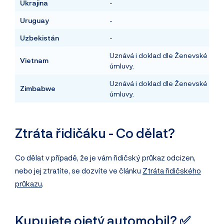
Ukrajina
-
Uruguay
-
Uzbekistán
-
Uznává i doklad dle Ženevské
Vietnam
úmluvy.
Uznává i doklad dle Ženevské
Zimbabwe
úmluvy.
Ztráta řidičáku - Co dělat?
Co dělat v případě, že je vám řidičský průkaz odcizen,
nebo jej ztratíte, se dozvíte ve článku
Ztráta řidičského
průkazu
.
Kupujete ojetý automobil? ✅