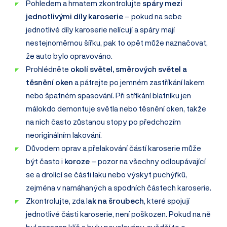
Pohledem a hmatem zkontrolujte
spáry mezi
jednotlivými díly karoserie
– pokud na sebe
jednotlivé díly karoserie nelícují a spáry mají
nestejnoměrnou šířku, pak to opět může naznačovat,
že auto bylo opravováno.
Prohlédněte
okolí světel, směrových světel a
těsnění oken
a pátrejte po jemném zastříkání lakem
nebo špatném spasování. Při stříkání blatníku jen
málokdo demontuje světla nebo těsnění oken, takže
na nich často zůstanou stopy po předchozím
neoriginálním lakování.
Důvodem oprav a přelakování částí karoserie může
být často i
koroze
– pozor na všechny odloupávající
se a drolící se části laku nebo výskyt puchýřků,
zejména v namáhaných a spodních částech karoserie.
Zkontrolujte, zda l
ak na šroubech
, které spojují
jednotlivé části karoserie, není poškozen. Pokud na ně