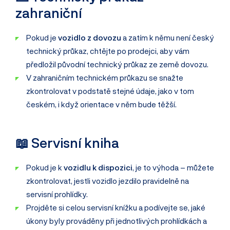
zahraniční
Pokud je
vozidlo z dovozu
a zatím k němu není český
technický průkaz, chtějte po prodejci, aby vám
předložil původní technický průkaz ze země dovozu.
V zahraničním technickém průkazu se snažte
zkontrolovat v podstatě stejné údaje, jako v tom
českém, i když orientace v něm bude těžší.
📖 Servisní kniha
Pokud je k
vozidlu k dispozici
, je to výhoda – můžete
zkontrolovat, jestli vozidlo jezdilo pravidelně na
servisní prohlídky.
Projděte si celou servisní knížku a podívejte se, jaké
úkony byly prováděny při jednotlivých prohlídkách a