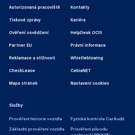
Autorizovaná pracoviště
Kontakty
Tiskové zprávy
Kariéra
Ověření osvědčení
HelpDesk OCIS
Partner EU
Právní informace
Reklamace a stížnosti
Whistleblowing
CheckLease
CebiaNET
Mapa stránek
Nastavení cookies
Služby
Prověření historie vozidla
Fyzická kontrola CarAudit
Základní prověření vozidla
Prověření původu
v zahraničí PROVIN