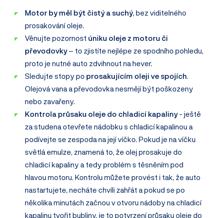
Motor by měl být čistý a suchý
, bez viditelného
prosakování oleje.
Věnujte pozornost
úniku oleje z motoru či
převodovky
– to zjistíte nejlépe ze spodního pohledu,
proto je nutné auto zdvihnout na hever.
Sledujte stopy po
prosakujícím oleji ve spojích
.
Olejová vana a převodovka nesmějí být poškozeny
nebo zavařeny.
Kontrola průsaku oleje do chladicí kapaliny
- ještě
za studena otevřete nádobku s chladicí kapalinou a
podívejte se zespoda na její víčko. Pokud je na víčku
světlá emulze, znamená to, že olej prosakuje do
chladicí kapaliny a tedy problém s těsněním pod
hlavou motoru. Kontrolu můžete provést i tak, že auto
nastartujete, necháte chvíli zahřát a pokud se po
několika minutách začnou v otvoru nádoby na chladicí
kapalinu tvořit bubliny, je to potvrzení průsaku oleje do