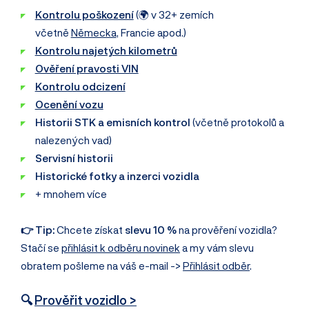
Kontrolu poškození
(🌍 v 32+ zemích
včetně
Německa
, Francie apod.)
Kontrolu najetých kilometrů
Ověření pravosti VIN
Kontrolu odcizení
Ocenění vozu
Historii STK a emisních kontrol
(včetně protokolů a
nalezených vad)
Servisní historii
Historické fotky a inzerci vozidla
+ mnohem více
👉 Tip:
Chcete získat
slevu 10 %
na prověření vozidla?
Stačí se
přihlásit k odběru novinek
a my vám slevu
obratem pošleme na váš e-mail ->
Přihlásit odběr
.
🔍
Prověřit vozidlo >