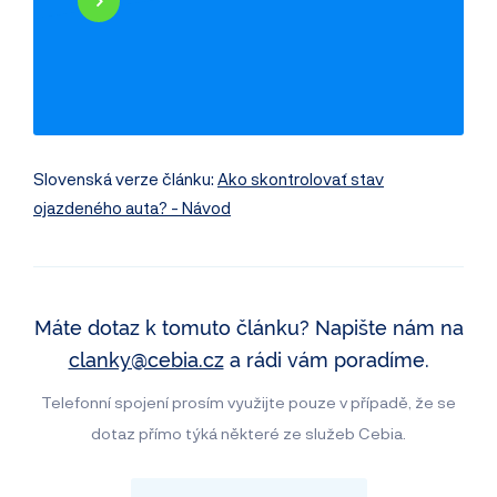
Najeté kilometry
Historie poškození
Odcizení vozidla
Servisní historie
Záznamy inzerce
Využití jako taxi
Slovenská verze článku:
Ako skontrolovať stav
ojazdeného auta? - Návod
Máte dotaz k tomuto článku? Napište nám na
clanky@cebia.cz
a rádi vám poradíme.
Telefonní spojení prosím využijte pouze v případě, že se
dotaz přímo týká některé ze služeb Cebia.