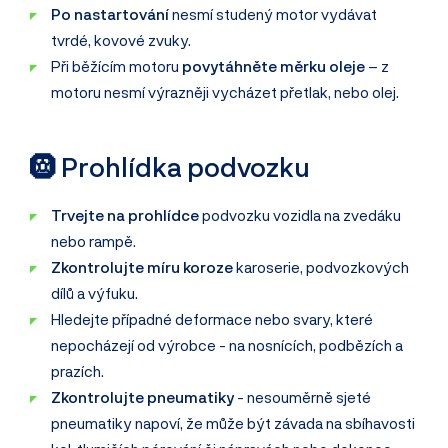
Po nastartování
nesmí studený motor vydávat
tvrdé, kovové zvuky.
Při běžícím motoru
povytáhněte měrku oleje
– z
motoru nesmí výrazněji vycházet přetlak, nebo olej.
🛞 Prohlídka podvozku
Trvejte na prohlídce
podvozku vozidla na zvedáku
nebo rampě.
Zkontrolujte míru koroze
karoserie, podvozkových
dílů a výfuku.
Hledejte případné deformace nebo svary, které
nepocházejí od výrobce - na nosnících, podbězích a
prazích.
Zkontrolujte pneumatiky
- nesouměrně sjeté
pneumatiky napoví, že může být závada na sbíhavosti