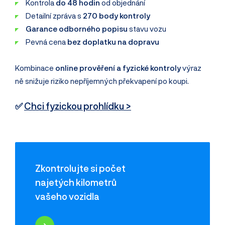
Kontrola
do 48 hodin
od objednání
Detailní zpráva s
270 body kontroly
Garance odborného popisu
stavu vozu
Pevná cena
bez doplatku na dopravu
Kombinace
online prověření a fyzické kontroly
výraz
ně snižuje riziko nepříjemných překvapení po koupi.
✅
Chci fyzickou prohlídku >
Zkontrolujte si počet
najetých kilometrů
vašeho vozidla