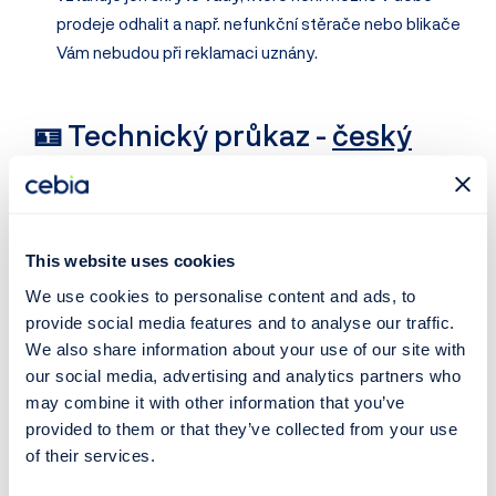
prodeje odhalit a např. nefunkční stěrače nebo blikače
Vám nebudou při reklamaci uznány.
🪪 Technický průkaz -
český
Pokud je k vozidlu k dispozici český
velký technický
průkaz
, zkontrolujte všechny důležité informace.
Porovnejte technické údaje
uvedené v technickém
This website uses cookies
průkazu a s údaji uvedenými přímo na vozidle –
We use cookies to personalise content and ads, to
především jestli sedí VIN v TP s ražbou VIN na vozidle
provide social media features and to analyse our traffic.
a jestli odpovídají údaje na identifikačním štítku vozidla
We also share information about your use of our site with
(většinou bývá umístěn v motorovém prostoru nebo
our social media, advertising and analytics partners who
na prostředním B-sloupku vozidla po otevření
may combine it with other information that you’ve
předních dveří).
provided to them or that they’ve collected from your use
Pozor na majitele vozidla
– majitelem může být
of their services.
banka, leasingová nebo úvěrová společnost, v tom