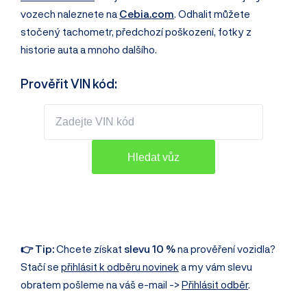
vozech naleznete na
Cebia.com
. Odhalit můžete
stočený tachometr, předchozí poškození, fotky z
historie auta a mnoho dalšího.
Prověřit VIN kód:
👉 Tip:
Chcete získat
slevu 10 %
na prověření vozidla?
Stačí se
přihlásit k odběru novinek
a my vám slevu
obratem pošleme na váš e-mail ->
Přihlásit odběr
.