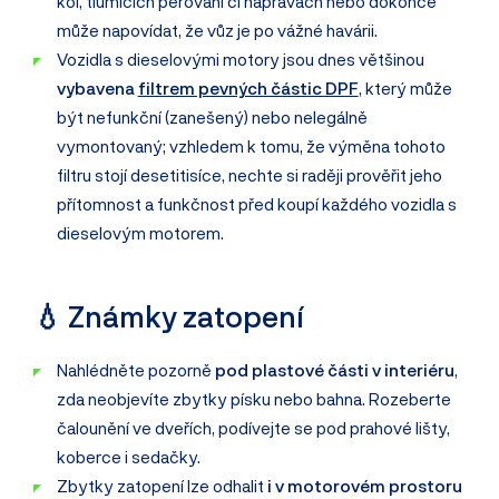
kol, tlumičích pérování či nápravách nebo dokonce
může napovídat, že vůz je po vážné havárii.
Vozidla s dieselovými motory jsou dnes většinou
vybavena
filtrem pevných částic DPF
, který může
být nefunkční (zanešený) nebo nelegálně
vymontovaný; vzhledem k tomu, že výměna tohoto
filtru stojí desetitisíce, nechte si raději prověřit jeho
přítomnost a funkčnost před koupí každého vozidla s
dieselovým motorem.
💧 Známky zatopení
Nahlédněte pozorně
pod plastové části v interiéru
,
zda neobjevíte zbytky písku nebo bahna. Rozeberte
čalounění ve dveřích, podívejte se pod prahové lišty,
koberce i sedačky.
Zbytky zatopení lze odhalit
i v motorovém prostoru