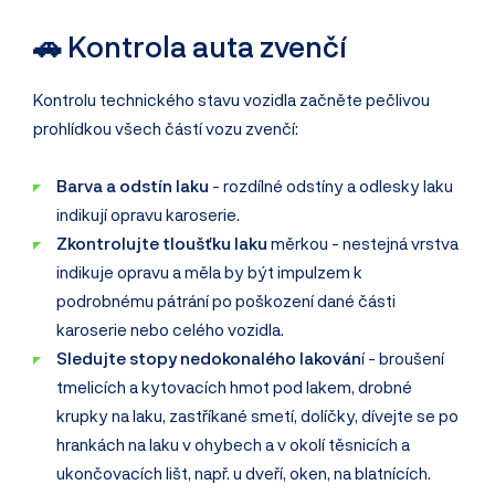
🚗 Kontrola auta zvenčí
Kontrolu technického stavu vozidla začněte pečlivou
prohlídkou všech částí vozu zvenčí:
Barva a odstín laku
- rozdílné odstíny a odlesky laku
indikují opravu karoserie.
Zkontrolujte tloušťku laku
měrkou - nestejná vrstva
indikuje opravu a měla by být impulzem k
podrobnému pátrání po poškození dané části
karoserie nebo celého vozidla.
Sledujte stopy nedokonalého lakován
í - broušení
tmelicích a kytovacích hmot pod lakem, drobné
krupky na laku, zastříkané smetí, dolíčky, dívejte se po
hrankách na laku v ohybech a v okolí těsnicích a
ukončovacích lišt, např. u dveří, oken, na blatnících.