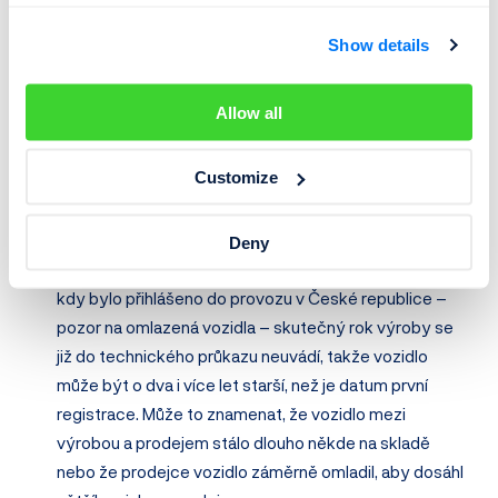
případě byste měli požádat prodejce o informaci, kdy
a jak bude tento smluvní závazek na vozidle zrušen.
Show details
Vozidlo rozhodně nekupujte, dokud nebude k
dispozici dokument o ukončení leasingové nebo
Allow all
úvěrové smlouvy a plná moc ke zrušení zástavního
práva nebo přepisu na nového majitele. Ověřit,
zda je
Customize
vozidlo financováno
, můžete při kontrole historie
vozidla na
Cebia.com
.
Ve
velkém technickém průkazu
můžete zjistit, kdy
Deny
bylo vozidlo poprvé
přihlášeno do provozu
, případně
kdy bylo přihlášeno do provozu v České republice –
pozor na omlazená vozidla – skutečný rok výroby se
již do technického průkazu neuvádí, takže vozidlo
může být o dva i více let starší, než je datum první
registrace. Může to znamenat, že vozidlo mezi
výrobou a prodejem stálo dlouho někde na skladě
nebo že prodejce vozidlo záměrně omladil, aby dosáhl