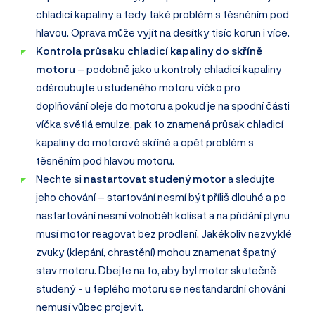
chladicí kapaliny a tedy také problém s těsněním pod
hlavou. Oprava může vyjít na desítky tisíc korun i více.
Kontrola průsaku chladicí kapaliny do skříně
motoru
– podobně jako u kontroly chladicí kapaliny
odšroubujte u studeného motoru víčko pro
doplňování oleje do motoru a pokud je na spodní části
víčka světlá emulze, pak to znamená průsak chladicí
kapaliny do motorové skříně a opět problém s
těsněním pod hlavou motoru.
Nechte si
nastartovat studený motor
a sledujte
jeho chování – startování nesmí být příliš dlouhé a po
nastartování nesmí volnoběh kolísat a na přidání plynu
musí motor reagovat bez prodlení. Jakékoliv nezvyklé
zvuky (klepání, chrastění) mohou znamenat špatný
stav motoru. Dbejte na to, aby byl motor skutečně
studený - u teplého motoru se nestandardní chování
nemusí vůbec projevit.