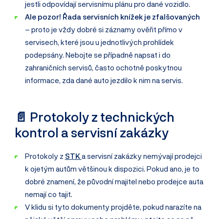
jestli odpovídají servisnímu plánu pro dané vozidlo.
Ale pozor! Řada servisních knížek je zfalšovaných
– proto je vždy dobré si záznamy ověřit přímo v
servisech, které jsou u jednotlivých prohlídek
podepsány. Nebojte se případně napsat i do
zahraničních servisů, často ochotně poskytnou
informace, zda dané auto jezdilo k nim na servis.
📄 Protokoly z technických
kontrol a servisní zakázky
Protokoly z
STK
a servisní zakázky nemývají prodejci
k ojetým autům většinou k dispozici. Pokud ano, je to
dobré znamení, že původní majitel nebo prodejce auta
nemají co tajit.
V klidu si tyto dokumenty projděte, pokud narazíte na