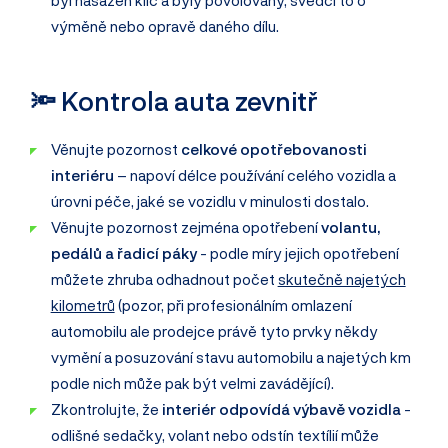
byl nasazen klíč a byly povolovány, svědčí to o
výměně nebo opravě daného dílu.
🔦 Kontrola auta zevnitř
Věnujte pozornost
celkové opotřebovanosti
interiéru
– napoví délce používání celého vozidla a
úrovni péče, jaké se vozidlu v minulosti dostalo.
Věnujte pozornost zejména opotřebení
volantu,
pedálů a řadicí páky
- podle míry jejich opotřebení
můžete zhruba odhadnout počet
skutečně najetých
kilometrů
(pozor, při profesionálním omlazení
automobilu ale prodejce právě tyto prvky někdy
vymění a posuzování stavu automobilu a najetých km
podle nich může pak být velmi zavádějící).
Zkontrolujte, že
interiér odpovídá výbavě vozidla
-
odlišné sedačky, volant nebo odstín textílií může