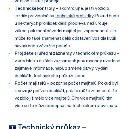
většího zisku z prodeje.
Technické kontroly
– zkontrolujte, jestli vozidlo
jezdilo pravidelně na
technické prohlídky
. Pokud bude
u některých prohlídek delší prodleva, než určuje
zákon, pak mohl původní majitel jen zapomenout, ale
může to také znamenat delší odstavení vozidla kvůli
havárii nebo závažné poruše.
Projděte si úřední záznamy
v technickém průkazu –
v úředních a dalších záznamech jsou mnohdy uvedené
zajímavé informace, např. o změně barvy, vydání
duplikátu technického průkazu apod.
Počet majitelů
– pozor na počet majitelů. Pokud byl
k vozu již pořízen duplikát, pak to může znamenat, že
vozidlo již mělo více majitelů. Čím více majitelů, tím
více se to může podepsat na technickém stavu auta.
🪪 Technický průkaz –