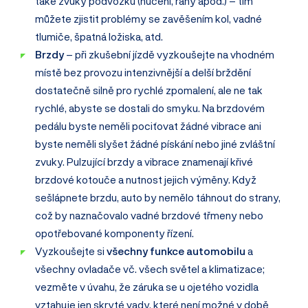
také zvuky podvozku (hučení, rány apod.) – tím
můžete zjistit problémy se zavěšením kol, vadné
tlumiče, špatná ložiska, atd.
Brzdy
– při zkušební jízdě vyzkoušejte na vhodném
místě bez provozu intenzivnější a delší brždění
dostatečně silně pro rychlé zpomalení, ale ne tak
rychlé, abyste se dostali do smyku. Na brzdovém
pedálu byste neměli pociťovat žádné vibrace ani
byste neměli slyšet žádné pískání nebo jiné zvláštní
zvuky. Pulzující brzdy a vibrace znamenají křivé
brzdové kotouče a nutnost jejich výměny. Když
sešlápnete brzdu, auto by nemělo táhnout do strany,
což by naznačovalo vadné brzdové třmeny nebo
opotřebované komponenty řízení.
Vyzkoušejte si
všechny funkce automobilu
a
všechny ovladače vč. všech světel a klimatizace;
vezměte v úvahu, že záruka se u ojetého vozidla
vztahuje jen skryté vady, které není možné v době