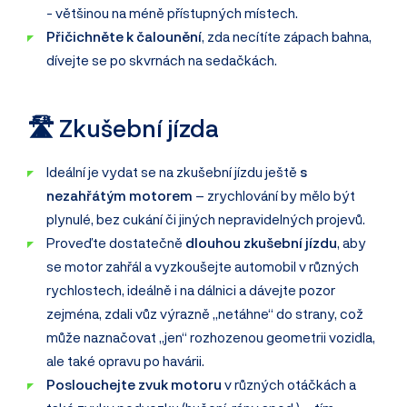
- většinou na méně přístupných místech.
Přičichněte k čalounění
, zda necítíte zápach bahna,
dívejte se po skvrnách na sedačkách.
🛣️ Zkušební jízda
Ideální je vydat se na zkušební jízdu ještě
s
nezahřátým motorem
– zrychlování by mělo být
plynulé, bez cukání či jiných nepravidelných projevů.
Proveďte dostatečně
dlouhou zkušební jízdu
, aby
se motor zahřál a vyzkoušejte automobil v různých
rychlostech, ideálně i na dálnici a dávejte pozor
zejména, zdali vůz výrazně „netáhne“ do strany, což
může naznačovat „jen“ rozhozenou geometrii vozidla,
ale také opravu po havárii.
Poslouchejte zvuk motoru
v různých otáčkách a