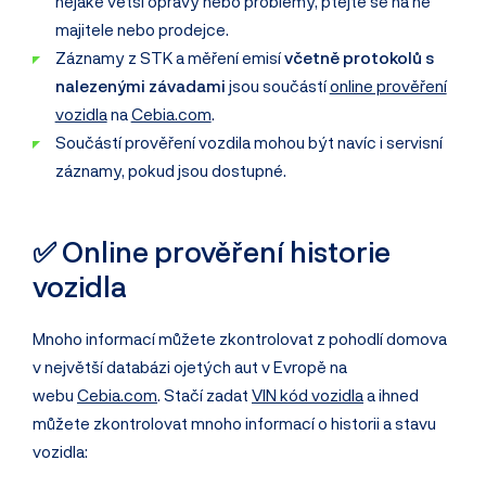
nějaké větší opravy nebo problémy, ptejte se na ně
majitele nebo prodejce.
Záznamy z STK a měření emisí
včetně protokolů s
nalezenými závadami
jsou součástí
online prověření
vozidla
na
Cebia.com
.
Součástí prověření vozdila mohou být navíc i servisní
záznamy, pokud jsou dostupné.
✅ Online prověření historie
vozidla
Mnoho informací můžete zkontrolovat z pohodlí domova
v největší databázi ojetých aut v Evropě na
webu
Cebia.com
. Stačí zadat
VIN kód vozidla
a ihned
můžete zkontrolovat mnoho informací o historii a stavu
vozidla: