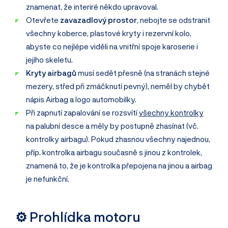
znamenat, že interiré někdo upravoval.
Otevřete
zavazadlový prostor
, nebojte se odstranit
všechny koberce, plastové kryty i rezervní kolo,
abyste co nejlépe viděli na vnitřní spoje karoserie i
jejího skeletu.
Kryty airbagů
musí sedět přesně (na stranách stejné
mezery, střed při zmáčknutí pevný), neměl by chybět
nápis Airbag a logo automobilky.
Při zapnutí zapalování se rozsvítí
všechny kontrolky
na palubní desce a měly by postupně zhasínat (vč.
kontrolky airbagu). Pokud zhasnou všechny najednou,
příp. kontrolka airbagu současně s jinou z kontrolek,
znamená to, že je kontrolka přepojena na jinou a airbag
je nefunkční.
⚙️ Prohlídka motoru