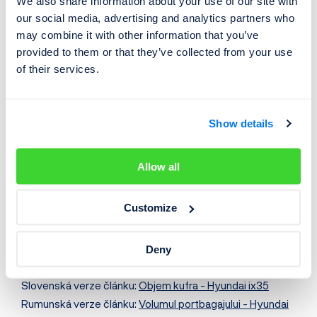
We also share information about your use of our site with
our social media, advertising and analytics partners who
may combine it with other information that you’ve
Co to je VIN kód?
provided to them or that they’ve collected from your use
of their services.
VIN
(Vehicle Identification Number)
je 17místný unikátní
kód, jenž je rodné číslo každého vyrobeného vozu. Své
VIN mají nejen osobní automobily, ale také motocykly,
Show details
užitková vozidla, vozíky, přívěsy či obytné vozy.
Allow all
VIN dekodér HYUNDAI >
VIN kód najdete na mnoha různých místech ve vozidle.
Customize
Přesné
umístění VIN
je rozdílné u každého vozidla, vždy
jej však spolehlivě najdete v dokladech od vozu (
velký TP
a
malý TP
).
Deny
Slovenská verze článku:
Objem kufra - Hyundai ix35
Rumunská verze článku:
Volumul portbagajului - Hyundai