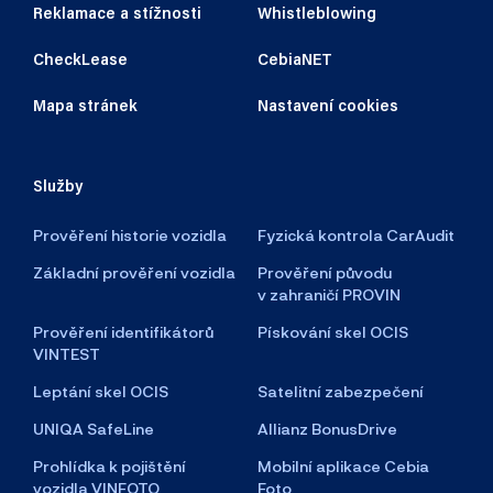
Reklamace a stížnosti
Whistleblowing
CheckLease
CebiaNET
Mapa stránek
Nastavení cookies
Služby
Prověření historie vozidla
Fyzická kontrola CarAudit
Základní prověření vozidla
Prověření původu
v zahraničí PROVIN
Prověření identifikátorů
Pískování skel OCIS
VINTEST
Leptání skel OCIS
Satelitní zabezpečení
UNIQA SafeLine
Allianz BonusDrive
Prohlídka k pojištění
Mobilní aplikace Cebia
vozidla VINFOTO
Foto