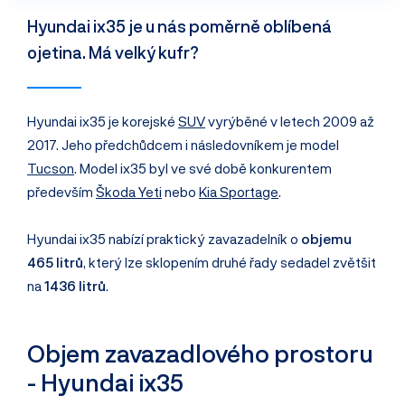
Hyundai ix35 je u nás poměrně oblíbená
ojetina. Má velký kufr?
Hyundai ix35 je korejské
SUV
vyrýběné v letech 2009 až
2017. Jeho předchůdcem i následovníkem je model
Tucson
. Model ix35 byl ve své době konkurentem
především
Škoda Yeti
nebo
Kia Sportage
.
Hyundai ix35 nabízí praktický zavazadelník o
objemu
465 litrů
, který lze sklopením druhé řady sedadel zvětšit
na
1436 litrů
.
Objem zavazadlového prostoru
- Hyundai ix35