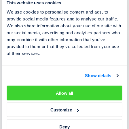
This website uses cookies
zájem a přejeme Vám hodně štěstí při dalším výběru
We use cookies to personalise content and ads, to
nové pracovní pozice.
provide social media features and to analyse our traffic.
We also share information about your use of our site with
our social media, advertising and analytics partners who
may combine it with other information that you’ve
Mám zájem o tuto pozici
provided to them or that they’ve collected from your use
of their services.
Show details
Váš životopis si přečteme v následujících
5 pracovních dnech. V případě, že Vás vybereme,
Allow all
budeme Vás kontaktovat. V opačném případě
děkujeme za Váš zájem a přejeme Vám hodně štěstí
Customize
při dalším výběru nové pracovní pozice.
Deny