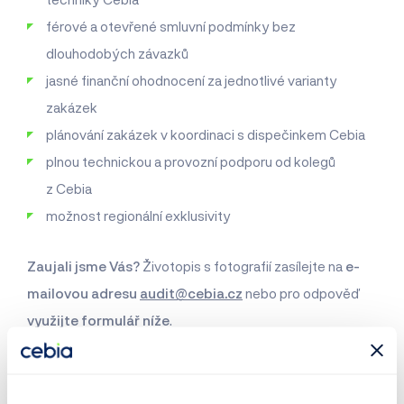
férové a otevřené smluvní podmínky bez
dlouhodobých závazků
jasné finanční ohodnocení za jednotlivé varianty
zakázek
plánování zakázek v koordinaci s dispečinkem Cebia
plnou technickou a provozní podporu od kolegů
z Cebia
možnost regionální exklusivity
Zaujali jsme Vás?
Životopis s fotografií zasílejte na
e-
mailovou adresu
audit@cebia.cz
nebo pro odpověď
využijte formulář níže
.
Váš životopis si přečteme v následujících 10 pracovních
dnech. V případě, že Vás vybereme, Vás budeme
kontaktovat. V opačném případě Vám děkujeme za Váš