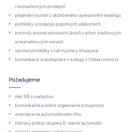
i neznačkových prodejců
přejímání vozidel z ukončeného operativního leasingu
prohlídky vozidel po pojistných událostech
kontroly úrovně servisních úkonů v sítích značkových
a neznačkových servisů
servisní prohlídky v roli mystery shoppera
komunikace a spolupráce s kolegy v Cebia i mimo ni
Požadujeme
min. SŠ s maturitou
komunikační a dobré organizační schopnosti
orientace na automobilovém trhu
řidičský průkaz skupiny B, vlastní automobil
aktivní samostatný přístup k práci