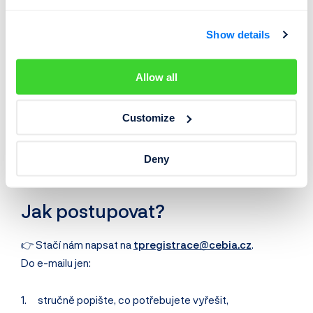
„Dovezl jsem auto z USA a potřebuji vyřešit technické
údaje pro jeho zaregistrování.“
Show details
„Dovezl jsem auto a potřebuji vypsat technické údaje
pro jeho zaregistrování.“
Allow all
„Koupil jsem auto registrované jako N1 pro 4 osoby a
potřebuji ho jako M1 s pěti sedadly.“
Customize
Pokud jste se v některé situaci poznali, máme pro vás
Deny
jednoduché řešení.
Jak postupovat?
👉 Stačí nám napsat na
tpregistrace@cebia.cz
.
Do e-mailu jen:
stručně popište, co potřebujete vyřešit,