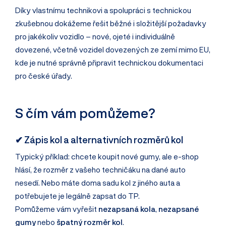
Díky vlastnímu technikovi a spolupráci s technickou
zkušebnou dokážeme řešit běžné i složitější požadavky
pro jakékoliv vozidlo – nové, ojeté i individuálně
dovezené, včetně vozidel dovezených ze zemí mimo EU,
kde je nutné správně připravit technickou dokumentaci
pro české úřady.
S čím vám pomůžeme?
✔ Zápis kol a alternativních rozměrů kol
Typický příklad: chcete koupit nové gumy, ale e-shop
hlásí, že rozměr z vašeho techničáku na dané auto
nesedí. Nebo máte doma sadu kol z jiného auta a
potřebujete je legálně zapsat do TP.
Pomůžeme vám vyřešit
nezapsaná kola
,
nezapsané
gumy
nebo
špatný rozměr kol
.