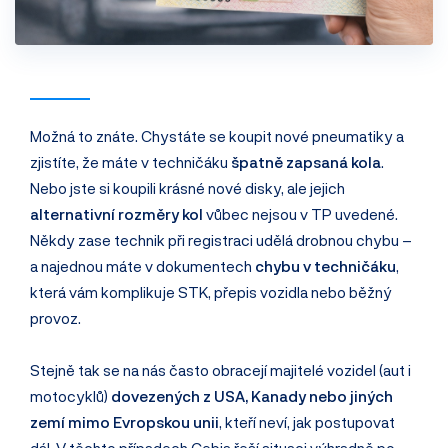
Možná to znáte. Chystáte se koupit nové pneumatiky a
zjistíte, že máte v techničáku
špatně zapsaná kola
.
Nebo jste si koupili krásné nové disky, ale jejich
alternativní rozměry kol
vůbec nejsou v TP uvedené.
Někdy zase technik při registraci udělá drobnou chybu –
a najednou máte v dokumentech
chybu v techničáku
,
která vám komplikuje STK, přepis vozidla nebo běžný
provoz.
Stejně tak se na nás často obracejí majitelé vozidel (aut i
motocyklů)
dovezených z USA, Kanady nebo jiných
zemí mimo Evropskou unii
, kteří neví, jak postupovat