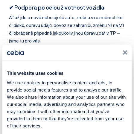
✔ Podpora po celou životnost vozidla
Ať už jde o nové nebo ojeté auto, změnu v rozměrech kol
či disků, opravu údajů, dovoz ze zahraničí, změnu N1 na M1
či obráceně případně jakoukoliv jinou úpravu dat v TP –
jsme tu pro vás.
Kdy se nám nejčastěji ozýváte?
This website uses cookies
„Kupoval jsem auto z bazaru a nemám zapsané tažné
We use cookies to personalise content and ads, to
zařízení – jak je dostanu legálně do techničáku?“
provide social media features and to analyse our traffic.
„E-shop mi hlásí, že podle VIN mám jiný rozměr kola.
We also share information about your use of our site with
Co teď?“
our social media, advertising and analytics partners who
„Z STK mě vyhodili, protože mám
špatně zapsaná
may combine it with other information that you’ve
kola
.“
provided to them or that they’ve collected from your use
„Mám v TP chybu, kterou způsobil původní majitel
of their services.
nebo úřad.“