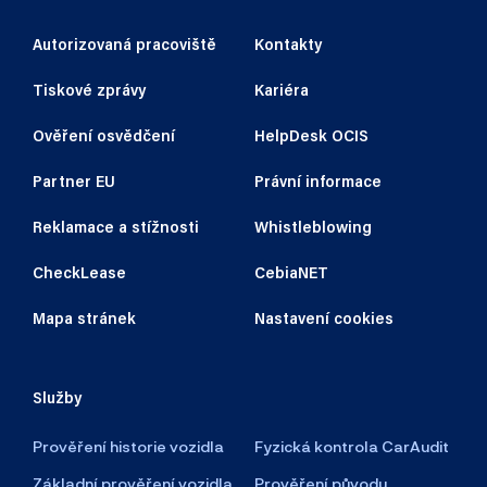
Autorizovaná pracoviště
Kontakty
Tiskové zprávy
Kariéra
Ověření osvědčení
HelpDesk OCIS
Partner EU
Právní informace
Reklamace a stížnosti
Whistleblowing
CheckLease
CebiaNET
Mapa stránek
Nastavení cookies
Služby
Prověření historie vozidla
Fyzická kontrola CarAudit
Základní prověření vozidla
Prověření původu