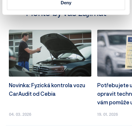
Trh s automobily
Deny
Mohlo by vás zajímat
Novinka: Fyzická kontrola vozu
Potřebujete 
CarAudit od Cebia
opravit techn
vám pomůže u 
04. 03. 2026
19. 01. 2026