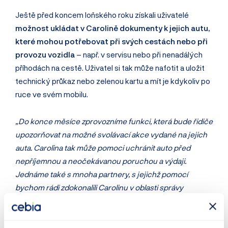
Ještě před koncem loňského roku získali uživatelé
možnost ukládat v Carolině dokumenty k jejich autu,
které mohou potřebovat při svých cestách nebo při
provozu vozidla
– např. v servisu nebo při nenadálých
příhodách na cestě. Uživatel si tak může nafotit a uložit
technický průkaz nebo zelenou kartu a mít je kdykoliv po
ruce ve svém mobilu.
„Do konce měsíce zprovozníme funkci, která bude řidiče
upozorňovat na možné svolávací akce vydané na jejich
auta. Carolina tak může pomoci uchránit auto před
nepříjemnou a neočekávanou poruchou a výdaji.
Jednáme také s mnoha partnery, s jejichž pomocí
bychom rádi zdokonalili Carolinu v oblasti správy
pojištění, servisu nebo financování,“
uvádí dále Pajer.
Kromě toho přináší Carolina svým uživatelům pravidelné