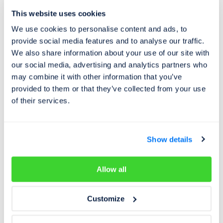
soutěže o hodnotné ceny. V loňském roce mohli
This website uses cookies
uživatelé soutěžit například o zapůjčení vozů na víkend s
We use cookies to personalise content and ads, to
plnou nádrží od těchto značek:
BMW
,
Renault
,
Volvo
,
provide social media features and to analyse our traffic.
Hyundai
a
Volkswagen
.
We also share information about your use of our site with
our social media, advertising and analytics partners who
may combine it with other information that you’ve
provided to them or that they’ve collected from your use
of their services.
Barbora Minksová
manažerka marketingu a komunikace
Show details
b.minksova@cebia.cz
Allow all
Customize