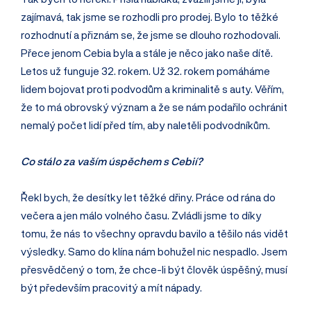
zajímavá, tak jsme se rozhodli pro prodej. Bylo to těžké
rozhodnutí a přiznám se, že jsme se dlouho rozhodovali.
Přece jenom Cebia byla a stále je něco jako naše dítě.
Letos už funguje 32. rokem. Už 32. rokem pomáháme
lidem bojovat proti podvodům a kriminalitě s auty. Věřím,
že to má obrovský význam a že se nám podařilo ochránit
nemalý počet lidí před tím, aby naletěli podvodníkům.
Co stálo za vaším úspěchem s Cebií?
Řekl bych, že desítky let těžké dřiny. Práce od rána do
večera a jen málo volného času. Zvládli jsme to díky
tomu, že nás to všechny opravdu bavilo a těšilo nás vidět
výsledky. Samo do klína nám bohužel nic nespadlo. Jsem
přesvědčený o tom, že chce-li být člověk úspěšný, musí
být především pracovitý a mít nápady.