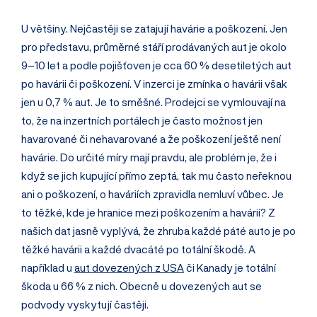
U většiny. Nejčastěji se zatajují havárie a poškození. Jen
pro představu, průměrné stáří prodávaných aut je okolo
9–10 let a podle pojišťoven je cca 60 % desetiletých aut
po havárii či poškození. V inzerci je zmínka o havárii však
jen u 0,7 % aut. Je to směšné. Prodejci se vymlouvají na
to, že na inzertních portálech je často možnost jen
havarované či nehavarované a že poškození ještě není
havárie. Do určité míry mají pravdu, ale problém je, že i
když se jich kupující přímo zeptá, tak mu často neřeknou
ani o poškození, o havá­riích zpravidla nemluví vůbec. Je
to těžké, kde je hranice mezi poškozením a havárií? Z
našich dat jasně vyplývá, že zhruba každé páté auto je po
těžké havárii a každé dvacáté po totální škodě. A
například u
aut dovezených z USA
či Kanady je totální
škoda u 66 % z nich. Obecně u dovezených aut se
podvody vyskytují častěji.