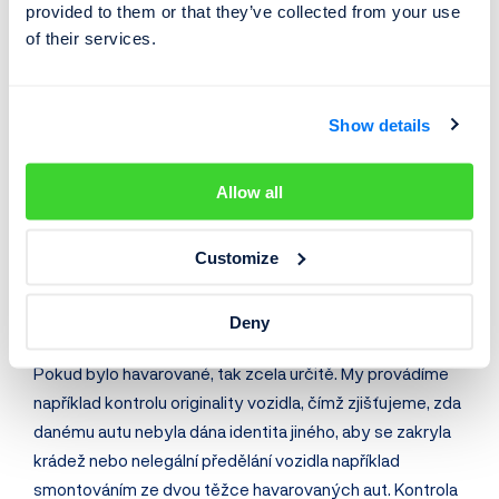
provided to them or that they’ve collected from your use
a jezdit na silnicích. Vždy jde o to, k jaké havárii došlo, zda
of their services.
ho bylo ještě možné opravit tak, aby bylo bezpečné a
spolehlivé a jak bylo ve skutečnosti opravené. Někdy je
možné auto kvalitně opravit, ale z ekonomických důvodů
Show details
je opraveno levně a nekvalitně. Je tedy důležité, aby
havárie nebyla automaticky pro kupující červenou
Allow all
vlajkou, ale aby se zajímali o skutečný aktuální stav
vozidla a aby ho případně koupili za odpovídající cenu.
Customize
Myslíte, že by si ho měli nechat někým fyzicky
zkontrolovat?
Deny
Pokud bylo havarované, tak zcela určitě. My provádíme
například kontrolu originality vozidla, čímž zjišťujeme, zda
danému autu nebyla dána identita jiného, aby se zakryla
krádež nebo nelegální předělání vozidla například
smontová­ním ze dvou těžce havarovaných aut. Kontrola