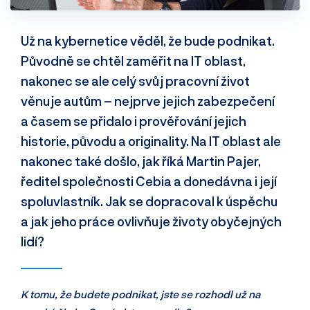
Už na kybernetice věděl, že bude podnikat.
Původně se chtěl zaměřit na IT oblast,
nakonec se ale celý svůj pracovní život
věnuje autům – nejprve jejich zabezpečení
a časem se přidalo i prověřování jejich
historie, původu a originality. Na IT oblast ale
nakonec také došlo, jak říká Martin Pajer,
ředitel společnosti Cebia a donedávna i její
spoluvlastník. Jak se dopracoval k úspěchu
a jak jeho práce ovlivňuje životy obyčejných
lidí?
K tomu, že budete podnikat, jste se rozhodl už na