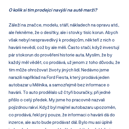
O kolik si tím prodejci navýší na autě marži?
Záleží na značce, modelu, stáří, nákladech na opravu atd.,
ale řekněme, že o desítky, ale i stovky tisíc korun. Abych
však nebyl nespravedlivý k prodejcům, někteří z nich o
havárii nevědí, což by ale měli. Často stačí, když investují
pár stokorun do prověření historie auta. Myslím, že by
každý měl vědět, co prodává, už jenom z toho důvodu, že
tím může ohrožovat životy jiných lidí. Nedávno jsme
narazili například na Ford Fiesta, který prodává jeden
autobazar u Mělníka, a samozřejmě bez informace o
havárii. To auto prodělalo už čtyři bouračky, při jedné
přišlo o celý předek. My jsme ho pracovně nazvali
pojízdnou rakví. Když byl majitel autobazaru upozorněn,
co prodává, řekl prý pouze, že informaci o havárii dá do
inzerce, ale auto bude prodávat dál. Bylo mu asi úplně