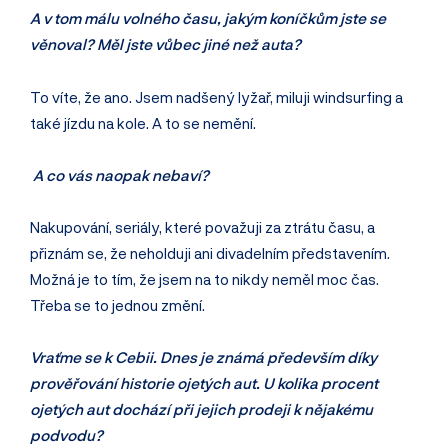
A v tom málu volného času, jakým koníčkům jste se
věnoval? Měl jste vůbec jiné než auta?
To víte, že ano. Jsem nadšený lyžař, miluji windsurfing a
také jízdu na kole. A to se nemění.
A co vás naopak nebaví?
Nakupování, seriály, které považuji za ztrátu času, a
přiznám se, že neholduji ani divadelním představením.
Možná je to tím, že jsem na to nikdy neměl moc čas.
Třeba se to jednou změní.
Vraťme se k Cebii. Dnes je známá především díky
prověřování historie ojetých aut. U kolika procent
ojetých aut dochází při jejich prodeji k nějakému
podvodu?