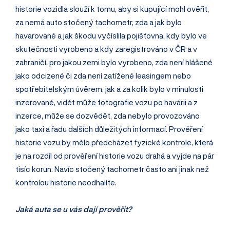
historie vozidla slouží k tomu, aby si kupující mohl ověřit,
za nemá auto stočený tachometr, zda a jak bylo
havarované a jak škodu vyčíslila pojišťovna, kdy bylo ve
skutečnosti vyrobeno a kdy zaregis­trováno v ČR a v
zahraničí, pro jakou zemi bylo vyrobeno, zda není hlášené
jako odcizené či zda není zatížené leasingem nebo
spotřebitelským úvěrem, jak a za kolik bylo v minulosti
inzerované, vidět může fotografie vozu po havárii a z
inzerce, může se dozvědět, zda nebylo provozováno
jako taxi a řadu dalších důležitých informací. Prověření
historie vozu by mělo předcházet fyzické kontrole, která
je na rozdíl od prověření historie vozu drahá a vyjde na pár
tisíc korun. Navíc stočený tachometr často ani jinak než
kontrolou historie neodhalíte.
Jaká auta se u vás dají prověřit?