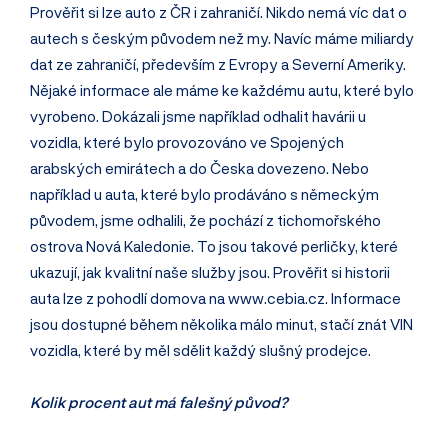
Prověřit si lze auto z ČR i zahraničí. Nikdo nemá víc dat o
autech s českým původem než my. Navíc máme miliardy
dat ze zahraničí, především z Evropy a Severní Ameriky.
Nějaké informace ale máme ke každému autu, které bylo
vyrobeno. Dokázali jsme například odhalit havárii u
vozidla, které bylo provozováno ve Spojených
arabských emirátech a do Česka dovezeno. Nebo
například u auta, které bylo prodáváno s německým
původem, jsme odhalili, že pochází z ticho­mořského
ostrova Nová Kaledonie. To jsou takové perličky, které
ukazují, jak kvalitní naše služby jsou. Prověřit si historii
auta lze z pohodlí domova na www.cebia.cz. Informace
jsou dostupné během několika málo minut, stačí znát VIN
vozidla, které by měl sdělit každý slušný prodejce.
Kolik procent aut má falešný původ?