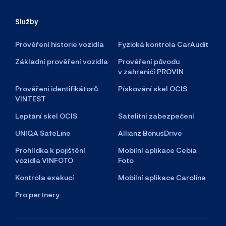
Služby
Prověření historie vozidla
Fyzická kontrola CarAudit
Základní prověření vozidla
Prověření původu
v zahraničí PROVIN
Prověření identifikátorů
Pískování skel OCIS
VINTEST
Leptání skel OCIS
Satelitní zabezpečení
UNIQA SafeLine
Allianz BonusDrive
Prohlídka k pojištění
Mobilní aplikace Cebia
vozidla VINFOTO
Foto
Kontrola exekucí
Mobilní aplikace Carolina
Pro partnery