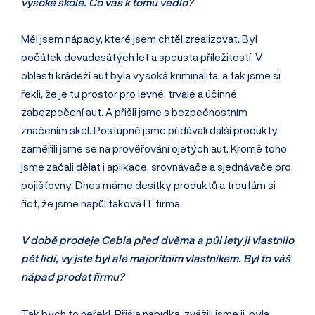
vysoké škole. Co vás k tomu vedlo?
Měl jsem nápady, které jsem chtěl zrealizovat. Byl
počátek devadesátých let a spousta příležitostí. V
oblasti krádeží aut byla vysoká kriminalita, a tak jsme si
řekli, že je tu prostor pro levné, trvalé a účinné
zabezpečení aut. A přišli jsme s bezpečnostním
značením skel. Postupně jsme přidávali další produkty,
zaměřili jsme se na prověřování ojetých aut. Kromě toho
jsme začali dělat i aplikace, srovnávače a sjednávače pro
pojišťovny. Dnes máme desítky produktů a troufám si
říct, že jsme napůl taková IT firma.
V době prodeje Cebia před dvěma a půl lety ji vlastnilo
pět lidí, vy jste byl ale majoritním vlastníkem. Byl to váš
nápad prodat firmu?
Tak bych to neřekl. Přišla nabídka, zvážili jsme ji, byla