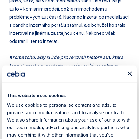
jedno, že by se v něm mohl někdo zabít. Jen řekl, že je
auto v komisním prodeji, což je mimochodem u
problémových aut časté. Nakonec inzerát po medializaci
z daného inzertního portálu stáhnul, ale bohužel ho stále
inzeroval na jiném a za stejnou cenu. Nakonec však
odstranil i tento inzerát.
Kromě toho, aby si lidé prověřovali historii aut, která
kupují, existuje ještě něco, co by mohlo prodejce
přimět k tomu, aby o haváriích s kupujícími hovořili?
Víte, chyba je i na straně řady kupujících. Prodejci se bojí,
This website uses cookies
že když řeknou slovo poškození, tak si to kupující
We use cookies to personalise content and ads, to
okamžitě rozmyslí. Ale může se přitom jednat banální
provide social media features and to analyse our traffic.
věc, například jen výměnu blatníku či nárazníku. My
We also share information about your use of our site with
říkáme, že všichni nemůžou jezdit v nehavarovaném a
our social media, advertising and analytics partners who
nikdy nepoškozeném autě a to, že auto má za sebou
may combine it with other information that you’ve
opravu, ještě neznamená, že by se nemělo dále prodávat