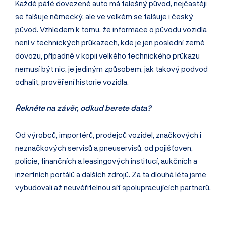
Každé páté dovezené auto má falešný původ, nejčas­těji
se falšuje německý, ale ve velkém se falšuje i český
původ. Vzhledem k tomu, že informace o původu vozidla
není v technických průkazech, kde je jen poslední země
dovozu, případně v kopii velkého technického průkazu
nemusí být nic, je jediným způsobem, jak takový podvod
odhalit, prověření historie vozidla.
Řekněte na závěr, odkud berete data?
Od výrobců, importérů, prodejců vozidel, značkových i
neznačkových servisů a pneuservisů, od pojišťoven,
policie, finančních a leasingových institucí, aukčních a
inzertních portálů a dalších zdrojů. Za ta dlouhá léta jsme
vybudovali až neuvěřitelnou síť spolupracujících partnerů.