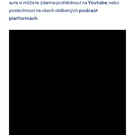
auta si můžete zdarma prohlédnout na
Youtube
, nebo
poslechnout na všech oblíbených
podcast
platformách
.