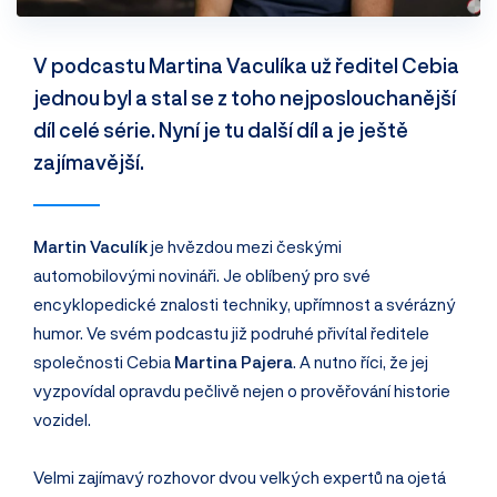
V podcastu Martina Vaculíka už ředitel Cebia
jednou byl a stal se z toho nejposlouchanější
díl celé série. Nyní je tu další díl a je ještě
zajímavější.
Martin Vaculík
je hvězdou mezi českými
automobilovými novináři. Je oblíbený pro své
encyklopedické znalosti techniky, upřímnost a svérázný
humor. Ve svém podcastu již podruhé přivítal ředitele
společnosti Cebia
Martina Pajera
. A nutno říci, že jej
vyzpovídal opravdu pečlivě nejen o prověřování historie
vozidel.
Velmi zajímavý rozhovor dvou velkých expertů na ojetá