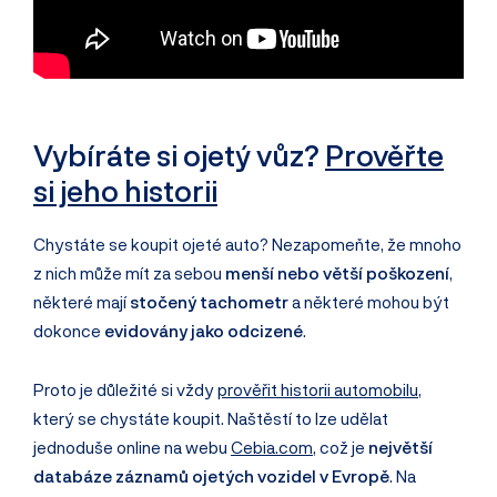
Vybíráte si ojetý vůz?
Prověřte
si jeho historii
Chystáte se koupit ojeté auto? Nezapomeňte, že mnoho
z nich může mít za sebou
menší nebo větší poškození
,
některé mají
stočený tachometr
a některé mohou být
dokonce
evidovány jako odcizené
.
Proto je důležité si vždy
prověřit historii automobilu
,
který se chystáte koupit. Naštěstí to lze udělat
jednoduše online na webu
Cebia.com
, což je
největší
databáze záznamů ojetých vozidel v Evropě
. Na