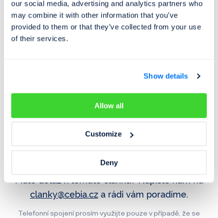
our social media, advertising and analytics partners who
vašeho vozidla
may combine it with other information that you’ve
provided to them or that they’ve collected from your use
of their services.
Najeté kilometry
Historie poškození
Odcizení vozidla
Servisní historie
Show details
Záznamy inzerce
Využití jako taxi
Allow all
Slovenská verze článku:
Riaditeľ Cebia u Martina Vaculíka
- Druhýkrát o podvodoch s ojazdenými autami
Customize
Deny
Máte dotaz k tomuto článku? Napište nám na
clanky@cebia.cz
a rádi vám poradíme.
Telefonní spojení prosím využijte pouze v případě, že se