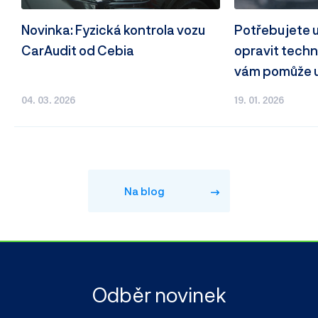
Novinka: Fyzická kontrola vozu
Potřebujete 
CarAudit od Cebia
opravit techn
vám pomůže u 
04. 03. 2026
19. 01. 2026
Na blog
Odběr novinek