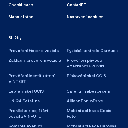
CheckLease
CebiaNET
Mapa stránek
Nastavení cookies
Služby
Prověření historie vozidla
Fyzická kontrola CarAudit
Základní prověření vozidla
Prověření původu
v zahraničí PROVIN
Prověření identifikátorů
Pískování skel OCIS
VINTEST
Leptání skel OCIS
Satelitní zabezpečení
UNIQA SafeLine
Allianz BonusDrive
Prohlídka k pojištění
Mobilní aplikace Cebia
vozidla VINFOTO
Foto
Kontrola exekucí
Mobilní aplikace Carolina