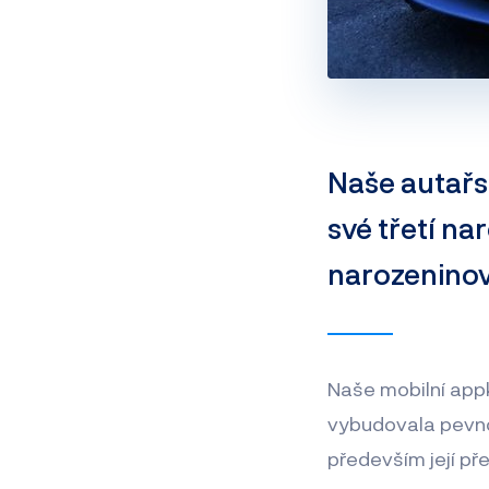
Naše autařsk
své třetí na
narozeninov
Naše mobilní appk
vybudovala pevnou
především její př