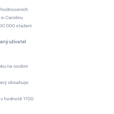
h hodnoceních
si Carolinu
100 000 stažení.
aný uživatel
ámku na osobní
terý obsahuje:
 v hodnotě 1700