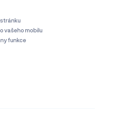
 stránku
do vašeho mobilu
hny funkce