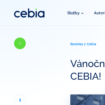
Služby
Autor
Novinky z Cebia
Vánoční
CEBIA!