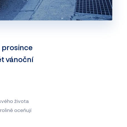
. prosince
pět vánoční
 svého života
olině oceňují