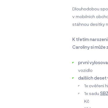
Dlouhodobou spoko
v mobilních obcho
stáhnou desítky n
K třetím narozeni
Caroliny si může 
první vylosov
vozidlo
dalších deset
1x ověření 
1x sadu
SBZ
Kč