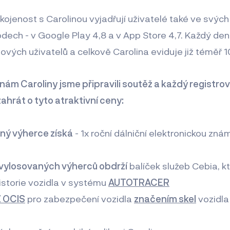
jenost s Carolinou vyjadřují uživatelé také ve svýc
dech - v Google Play 4,8 a v App Store 4,7. Každý den 
ových uživatelů a celkově Carolina eviduje již téměř 
nám Caroliny jsme připravili soutěž a každý registrov
zahrát o tyto atraktivní ceny:
aný výherce získá
- 1x roční dálniční elektronickou zn
 vylosovaných výherců
obdrží
balíček služeb Cebia, k
historie vozidla v systému
AUTOTRACER
 OCIS
pro zabezpečení vozidla
značením skel
vozidla