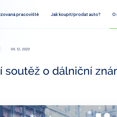
izovaná
pracoviště
Jak koupit/prodat
auto?
O 
04. 12. 2020
 soutěž o dálniční zná