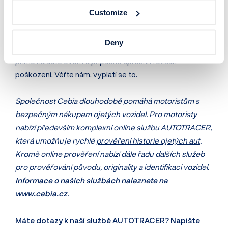
naše logo ve svém bazaru, pak by neměl být problém,
Customize
aby vám kompletní výpis ukázal. A určitě doporučujeme
nejen naše online prověření, ale na prohlídku do bazaru si
Deny
vzít odborníka. Ten informace z našeho výpisu může
přímo na autě ověřit a případně upřesnit rozsah
poškození. Věřte nám, vyplatí se to.
Společnost Cebia dlouhodobě pomáhá motoristům s
bezpečným nákupem ojetých vozidel. Pro motoristy
nabízí především komplexní online službu
AUTOTRACER
,
která umožňuje rychlé
prověření historie ojetých aut
.
Kromě online prověření nabízí dále řadu dalších služeb
pro prověřování původu, originality a identifikaci vozidel.
Informace o našich službách naleznete na
www.cebia.cz
.
Máte dotazy k naší službě AUTOTRACER? Napište