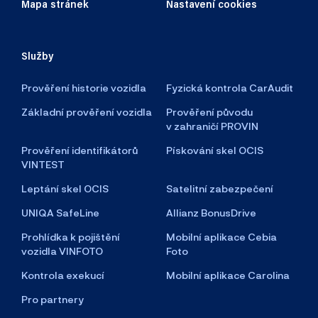
Mapa stránek
Nastavení cookies
Služby
Prověření historie vozidla
Fyzická kontrola CarAudit
Základní prověření vozidla
Prověření původu
v zahraničí PROVIN
Prověření identifikátorů
Pískování skel OCIS
VINTEST
Leptání skel OCIS
Satelitní zabezpečení
UNIQA SafeLine
Allianz BonusDrive
Prohlídka k pojištění
Mobilní aplikace Cebia
vozidla VINFOTO
Foto
Kontrola exekucí
Mobilní aplikace Carolina
Pro partnery