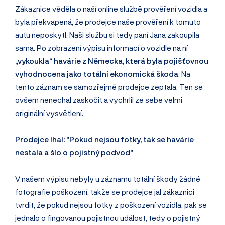
Zákaznice věděla o naší online službě prověření vozidla a
byla překvapená, že prodejce naše prověření k tomuto
autu neposkytl. Naši službu si tedy paní Jana zakoupila
sama. Po zobrazení výpisu informací o vozidle na ní
„vykoukla“ havárie z Německa, která byla pojišťovnou
vyhodnocena jako totální ekonomická škoda
. Na
tento záznam se samozřejmě prodejce zeptala. Ten se
ovšem nenechal zaskočit a vychrlil ze sebe velmi
originální vysvětlení.
Prodejce lhal: "Pokud nejsou fotky, tak se havárie
nestala a šlo o pojistný podvod"
V našem výpisu nebyly u záznamu totální škody žádné
fotografie poškození, takže se prodejce jal zákaznici
tvrdit, že pokud nejsou fotky z poškození vozidla, pak se
jednalo o fingovanou pojistnou událost, tedy o pojistný