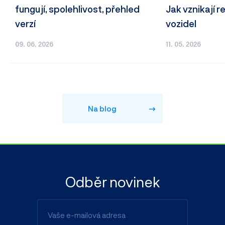
fungují, spolehlivost, přehled
Jak vznikají r
verzí
vozidel
09. 06. 2026
11. 05. 2026
Na blog
Odběr novinek