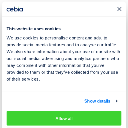
Pochybná tvrzení prodejce
vždy ověřujte
This website uses cookies
Jak vidíte, tak jsou bohužel stále bazaroví prodejci, kteří
We use cookies to personalise content and ads, to
pro prodej auta a maximální zisk udělají cokoliv a nejednají
provide social media features and to analyse our traffic.
fér. Jsou schopni si vymyslet neskutečné historky a
We also share information about your use of our site with
falešné informace a v případě, že jim uvěříte, pak se před
our social media, advertising and analytics partners who
may combine it with other information that you’ve
vámi rýsuje problém v podobě koupě problémového
provided to them or that they’ve collected from your use
auta.
of their services.
Proto se snažte informace od prodejce ověřit.
Poslouchejte prodejce a přemýšlejte, jestli to, co vám
Show details
říká, zní důvěryhodně nebo naopak pochybně či
nelogicky.
Nespokojte se jen se slovním ujištěním
„tohle auto je prověřeno přes Cebii“ a vždy chtějte
Allow all
vidět kompletní výpis Cebia
. Pokud prodejce používá