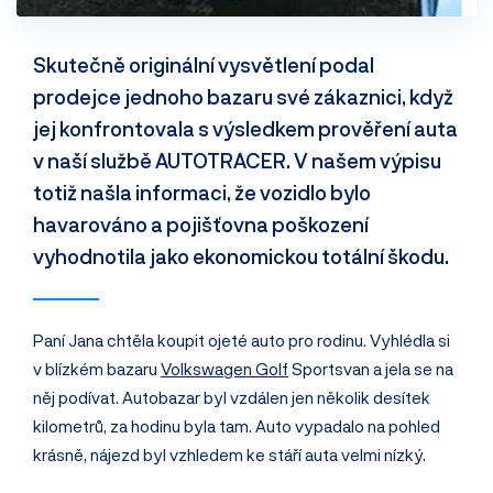
Skutečně originální vysvětlení podal
prodejce jednoho bazaru své zákaznici, když
jej konfrontovala s výsledkem prověření auta
v naší službě AUTOTRACER. V našem výpisu
totiž našla informaci, že vozidlo bylo
havarováno a pojišťovna poškození
vyhodnotila jako ekonomickou totální škodu.
Paní Jana chtěla koupit ojeté auto pro rodinu. Vyhlédla si
v blízkém bazaru
Volkswagen Golf
Sportsvan a jela se na
něj podívat. Autobazar byl vzdálen jen několik desítek
kilometrů, za hodinu byla tam. Auto vypadalo na pohled
krásně, nájezd byl vzhledem ke stáří auta velmi nízký.