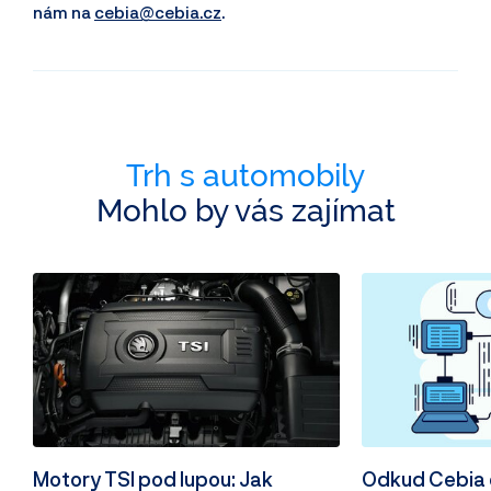
nám na
cebia@cebia.cz
.
Trh s automobily
Mohlo by vás zajímat
Motory TSI pod lupou: Jak
Odkud Cebia 