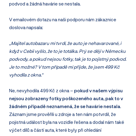
podvod a žádná havárie se nestala.
V emailovém dotazu na naši podporu nám zákaznice
doslova napsala:
„Majitel autobazaru mi tvrdí, že auto je nehavarované, i
když v Cebii vyšlo, že to je totálka. Prý se dějí v Německu
podvody, a pokud nejsou fotky, tak je to pojistný podvod.
Je to možné? V tom případě mi přijde, že jsem 499 Kč
vyhodila z okna.“
Ne, nevyhodila 499 Kč z okna –
pokud v našem výpisu
nejsou zobrazeny fotky poškozeného auta, pak to v
žádném případě neznamená, že se havárie nestala
.
Záznam jsme prověřili u zdroje a ten nám potvrdil, že
pojistná událost byla na vozidle řešena a dodal nám také
výčet dílů a částí auta, které byly při ohledání