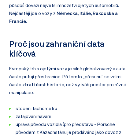
působí) dováží největší množství ojetých automobilů.
Nejčastěji jde o vozy z
Německa, Itálie, Rakouska a
Francie
.
Proč jsou zahraniční data
klíčová
Evropský trh s ojetými vozy je silně globalizovaný a auta
často putují přes hranice. Při tomto „přesunu“ se velmi
často
ztratí část historie
, což vytváří prostor pro různé
manipulace:
stočení tachometru
zatajování havárií
úprava původu vozidla (pro představu - Porsche
původem z Kazachstánu je prodáváno jako dovoz z