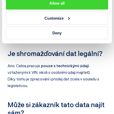
to stále víc
Allow all
Většinu dat Cebia
nakupuje
od partnerů z oblasti
Customize
automotive. Tak jak připojuje Cebia nové a nové zdroje
dat, roste s tím i jejich cena. Finálním efektem pro
Deny
zákazníka je neustálé
zvyšování kvality reportů
.
Je shromažďování dat legální?
Ano. Cebia pracuje
pouze s technickými údaji
vztaženými k VIN, nikoli s osobními údaji majitelů.
Díky tomu je zpracování i prodej dat zcela v souladu s
legislativou.
Může si zákazník tato data najít
sám?