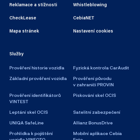
Reklamace a stížnosti
Whistleblowing
CheckLease
CebiaNET
Mapa stránek
Nastavení cookies
Služby
Prověření historie vozidla
Fyzická kontrola CarAudit
Základní prověření vozidla
Prověření původu
v zahraničí PROVIN
Prověření identifikátorů
Pískování skel OCIS
VINTEST
Leptání skel OCIS
Satelitní zabezpečení
UNIQA SafeLine
Allianz BonusDrive
Prohlídka k pojištění
Mobilní aplikace Cebia
vozidla VINFOTO
Foto