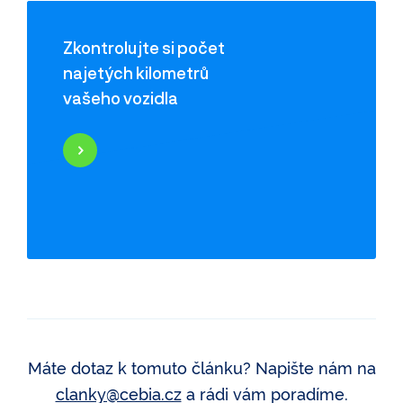
Zkontrolujte si počet
najetých kilometrů
vašeho vozidla
Najeté kilometry
Historie poškození
Odcizení vozidla
Servisní historie
Záznamy inzerce
Využití jako taxi
Máte dotaz k tomuto článku? Napište nám na
clanky@cebia.cz
a rádi vám poradíme.