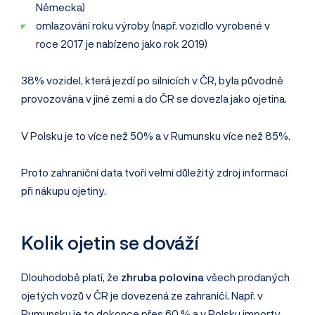
Německa)
omlazování roku výroby (např. vozidlo vyrobené v
roce 2017 je nabízeno jako rok 2019)
38% vozidel, která jezdí po silnicích v ČR, byla původně
provozována v jiné zemi a do ČR se dovezla jako ojetina.
V Polsku je to více než 50% a v Rumunsku více než 85%.
Proto zahraniční data tvoří velmi důležitý zdroj informací
při nákupu ojetiny.
Kolik ojetin se dováží
Dlouhodobě platí, že
zhruba polovina
všech prodaných
ojetých vozů v ČR je dovezená ze zahraničí. Např. v
Rumunsku je to dokonce přes 60 % a v Polsku importy