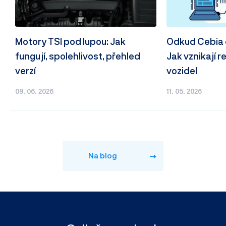
Motory TSI pod lupou: Jak
Odkud Cebia 
fungují, spolehlivost, přehled
Jak vznikají r
verzí
vozidel
09. 06. 2026
11. 05. 2026
Na blog