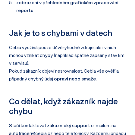
zobrazení v přehledném grafickém zpracování
reportu
Jak je to s chybami v datech
Cebia využívá pouze důvěryhodné zdroje, ale i v nich
mohou vznikat chyby (například špatně zapsaný stav km
v servisu).
Pokud zákazník objeví nesrovnalost, Cebia vše ověří a
případný chybný údaj
opraví nebo smaže
.
Co dělat, když zákazník najde
chybu
Stačí kontaktovat
zákaznický support
e-mailem na
autotracer@cebia.cz
nebo telefonicky. Každému případu