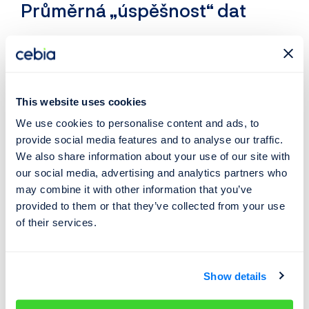
Průměrná „úspěšnost“ dat
Česko:
10+ stavů tachometru na vozidlo a 1,3 záznamů
o poškození
Slovensko:
6+ stavů tachometru na vozidlo a 1,1
záznamů o poškození
This website uses cookies
Rumunsko:
7+ stavů tachometru na vozidlo a 1,2
We use cookies to personalise content and ads, to
záznamů o poškození
provide social media features and to analyse our traffic.
We also share information about your use of our site with
Extrémní příklady z praxe:
our social media, advertising and analytics partners who
may combine it with other information that you’ve
Porsche z Rumunska:
84 stavů tachometru
provided to them or that they’ve collected from your use
of their services.
BMW:
rekordních
96
stavů tachometru
Škoda Fabia - rekordman v počtu škod: 31
Show details
Kupuje Cebia data? Ano. A stojí