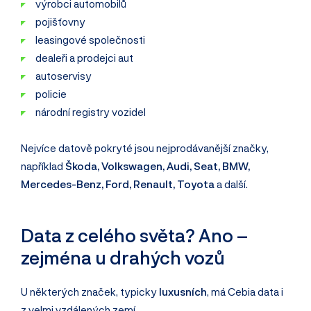
výrobci automobilů
pojišťovny
leasingové společnosti
dealeři a prodejci aut
autoservisy
policie
národní registry vozidel
Nejvíce datově pokryté jsou nejprodávanější značky,
například
Škoda, Volkswagen, Audi, Seat, BMW,
Mercedes-Benz, Ford, Renault, Toyota
a další.
Data z celého světa? Ano –
zejména u drahých vozů
U některých značek, typicky
luxusních
, má Cebia data i
z velmi vzdálených zemí.