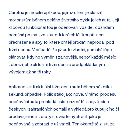
Carolina je mobilní aplikace, jejímž cílem je sloužit
motoristům během celého životního cyklu jejich auta. Její
klíčovou funkcionalitou je oceňování vozidel, což lidem
pomáhá poznat, zda auto, které chtějí koupit, není
předražené a aby to, které chtějí prodat, neprodali pod
tržní cenou. V případě, že již auto vlastní, pomáhá lépe
plánovat, kdy ho vyměnit za novější, neboť každý měsíc
zobrazí jeho aktuální tržní cenu s předpokládaným
vývojem až na tři roky.
Aplikace zjistí aktuální tržní cenu auta během několika
sekund, případně i kolik stálo jako nové. V rámci procesu
oceňování auta prohledá tisíce inzerátů z největších
českých i zahraničních portálů a vyhledá pro kupujícího či
prodávajícího inzeráty srovnatelných aut, jako je
oceňované a zobrazí je uživateli. Ten okamžitě zjistí, za