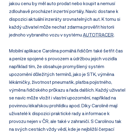
jakou cenu by měl auto prodat nebo koupit a nemusí
zdlouhavě procházet inzertní portály. Navíc dostane k
dispozici aktuální inzeráty srovnatelných aut. K tomu si
každý uživatel může nechat zdarma prověřit historii
jednoho vybraného vozu v systému
AUTOTRACER
.
Mobilní aplikace Carolina pomáhá řidičům také šetřit čas
a peníze spojené s provozem a údržbou jejich vozidla
například tím, že obsahuje promyšlený systém
upozornění důležitých termínů, jako je STK, výměna
lékárničky, životnost pneumatik, platba pojistného,
výměna řidičského průkazu a řada dalších. Každý uživatel
se navíc může vložit i vlastní upozornění, například na
povinnou lékařskou prohlídku apod. Díky Carolině mají
uživatelé k dispozici praktické rady a informace k
provozu nejen v ČR, ale také v zahraničí. S Carolinou tak
na svých cestách vždy vědí, kde je nejbližší čerpací