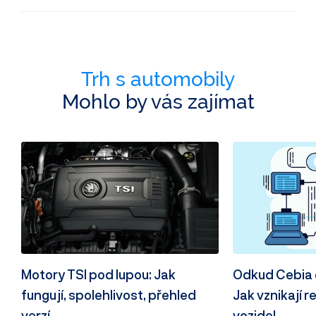
Trh s automobily
Mohlo by vás zajímat
Motory TSI pod lupou: Jak
Odkud Cebia 
fungují, spolehlivost, přehled
Jak vznikají r
verzí
vozidel