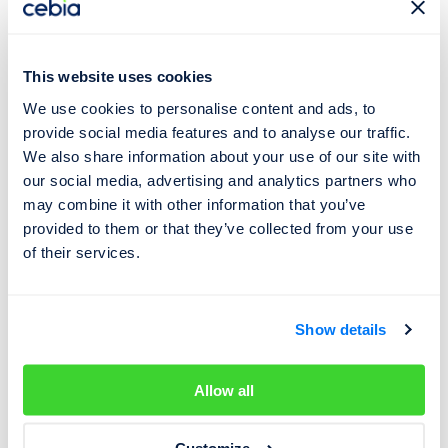
Pro identifikaci vozidla, stanovení jeho obvyklé trží ceny
a zobrazování inzerátů srovnatelných vozidel se využívá
jak v aplikaci Carolina, tak v systému
AUTOTRACER
This website uses cookies
unikátní systém CebiCAT GT. Tento systém nejprve
online přesně identifikuje vozidlo podle zadaného VIN, a
We use cookies to personalise content and ads, to
to jak značku, model, provedení, stáří, ale i výbavový
provide social media features and to analyse our traffic.
We also share information about your use of our site with
stupeň včetně rozsahu příplatkové výbavy. Na
our social media, advertising and analytics partners who
identifikaci vozidla přímo navazuje ocenění
may combine it with other information that you’ve
identifikovaného vozidla, tzn. stanovení jeho obvyklé
provided to them or that they’ve collected from your use
tržní ceny na českém trhu. CebiCat GT navíc pro
of their services.
srovnání zobrazuje inzeráty konkrétních podobných
vozidel z předních českých i zahraničních inzertních
portálů. Systém CebiCat GT využívají přední pojišťovny,
Show details
pojišťovací makléři, importéři a prodejci vozidel v ČR i v
zahraničí. CebiCat GT byl vybrán mezinárodní porotou
Allow all
Business Excellence jako nejinovativnější produkt na
oceňování vozidel roku 2017.