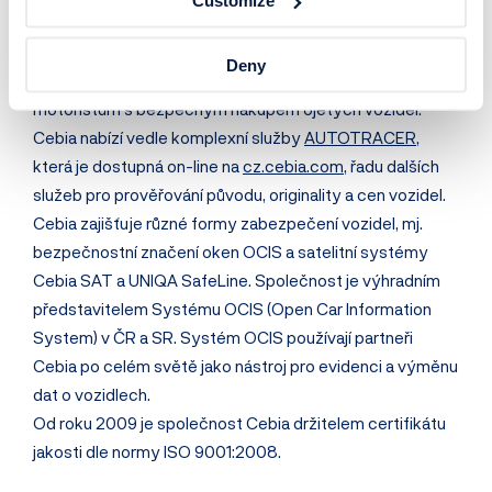
Customize
Cebia, spol. s r.o., je leader na trhu v prověřování původu a
Deny
historie vozidel. Společnost dlouhodobě pomáhá
motoristům s bezpečným nákupem ojetých vozidel.
Cebia nabízí vedle komplexní služby
AUTOTRACER
,
která je dostupná on-line na
cz.cebia.com
, řadu dalších
služeb pro prověřování původu, originality a cen vozidel.
Cebia zajišťuje různé formy zabezpečení vozidel, mj.
bezpečnostní značení oken OCIS a satelitní systémy
Cebia SAT a UNIQA SafeLine. Společnost je výhradním
představitelem Systému OCIS (Open Car Information
System) v ČR a SR. Systém OCIS používají partneři
Cebia po celém světě jako nástroj pro evidenci a výměnu
dat o vozidlech.
Od roku 2009 je společnost Cebia držitelem certifikátu
jakosti dle normy ISO 9001:2008.