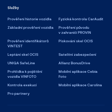
Služby
Prověření historie vozidla
Fyzická kontrola CarAudit
Základní prověření vozidla
Prověření původu
v zahraničí PROVIN
Prověření identifikátorů
Pískování skel OCIS
VINTEST
Leptání skel OCIS
Satelitní zabezpečení
UNIQA SafeLine
Allianz BonusDrive
Prohlídka k pojištění
Mobilní aplikace Cebia
vozidla VINFOTO
Foto
Kontrola exekucí
Mobilní aplikace Carolina
Pro partnery