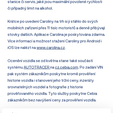
stanice či servis, jaké jsou maximální povolené rychlosti
či případný limit na alkohol.
Krátce po uvedení Caroliny na trh si ji stáhlo do svých
mobilních zařízení přes 11 tisíc motoristů a denně přibývají
stovky dalších. Aplikace Carolina je poskytována zdarma.
Více informací a možnost stažení Caroliny pro Android i
iOS lze nalézt na
www.carolina.cz
.
Ocenění vozidla se od května stane také součástí
systému
AUTOTRACER
na
cz.cebia.com
. Po zadání VIN
pak systém zákazníkům poskytne kromě prověření
historie vozidla i stanovení jeho tržní ceny, inzeráty
srovnatelných vozidel a fotografie z historie
prověřovaného vozidla. Tyto služby poskytne Cebia
zákazníkům bez navýšení ceny za prověření vozidla.