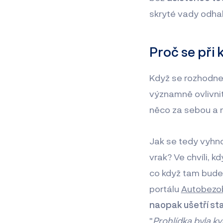
skryté vady odhali
Proč se při
Když se rozhodnet
významně ovlivnit
něco za sebou a n
Jak se tedy vyhno
vrak? Ve chvíli, kd
co když tam bude 
portálu
Autobezo
naopak ušetří sta
"
Prohlídka byla k