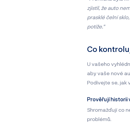
zjistil, že auto n
prasklé čelní sklo
potíže."
Co kontroluj
U vašeho vyhlédnut
aby vaše nové aut
Podívejte se, jak v
Prověřují historii
Shromažďují co nej
problémů.