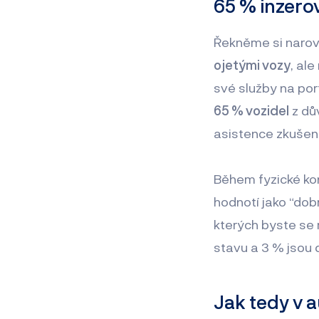
65 % inzerov
Řekněme si narovi
ojetými vozy
, ale
své služby na por
65 % vozidel
z dů
asistence zkušen
Během fyzické kon
hodnotí jako “dobr
kterých byste se 
stavu a 3 % jsou 
Jak tedy v a