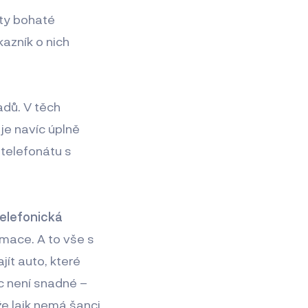
uty bohaté
kazník o nich
adů. V těch
je navíc úplně
 telefonátu s
elefonická
ormace. A to vše s
jít auto, které
ec není snadné –
e laik nemá šanci