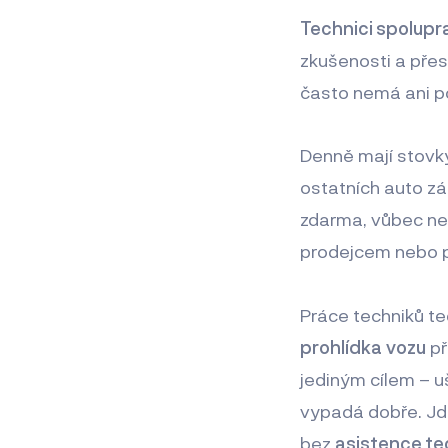
Technici spolupra
zkušenosti a přes
často nemá ani p
Denně mají stovky 
ostatních auto zá
zdarma, vůbec ned
prodejcem nebo př
Práce techniků te
prohlídka
vozu
př
jediným cílem – uš
vypadá dobře. Jde 
bez
asistence te