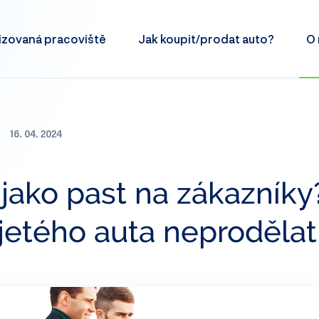
izovaná
pracoviště
Jak koupit/prodat
auto?
O 
16. 04. 2024
 jako past na zákazníky?
jetého auta neprodělat