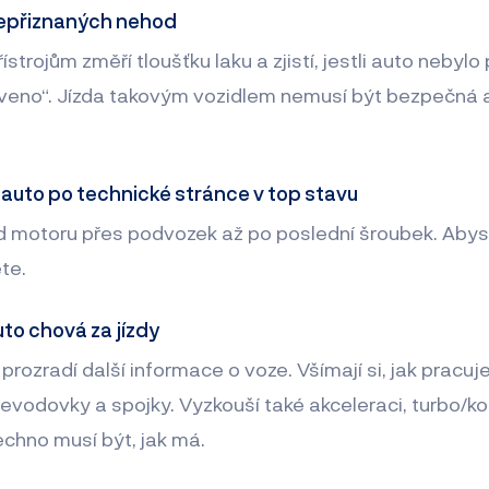
nepřiznaných nehod
ístrojům změří tloušťku laku a zjistí, jestli auto nebyl
veno“. Jízda takovým vozidlem nemusí být bezpečná a
je auto po technické stránce v top stavu
d motoru přes podvozek až po poslední šroubek. Abyst
te.
uto chová za jízdy
 prozradí další informace o voze. Všímají si, jak pracuj
převodovky a spojky. Vyzkouší také akceleraci, turbo/
echno musí být, jak má.