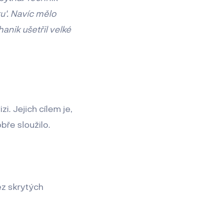
u'. Navíc mělo
anik ušetřil velké
i. Jejich cílem je,
ře sloužilo.
bez skrytých