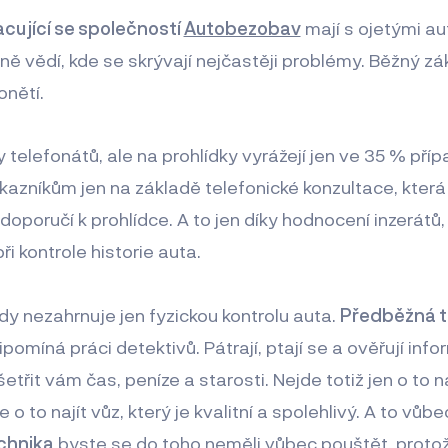
cující se společností
Autobezobav
mají s ojetými a
ně vědí, kde se skrývají nejčastěji problémy. Běžný zá
onětí.
telefonátů, ale na prohlídky vyrážejí jen ve 35 % příp
kazníkům jen na základě telefonické konzultace, která 
oporučí k prohlídce. A to jen díky hodnocení inzerátů,
i kontrole historie auta.
dy nezahrnuje jen fyzickou kontrolu auta.
Předběžná t
ipomíná práci detektivů. Pátrají, ptají se a ověřují inf
etřit vám čas, peníze a starosti. Nejde totiž jen o to na
o to najít vůz, který je kvalitní a spolehlivý. A to vůb
chnika
byste se do toho neměli vůbec pouštět, protož