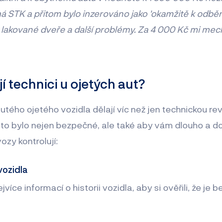
emá STK a přitom bylo inzerováno jako 'okamžitě k odběr
, lakované dveře a další problémy. Za 4 000 Kč mi mech
í technici u ojetých aut?
ého ojetého vozidla dělají víc než jen technickou reviz
o bylo nejen bezpečné, ale také aby vám dlouho a dob
ozy kontrolují:
 vozidla
více informací o historii vozidla, aby si ověřili, že je 