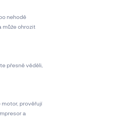
o po nehodě
 může ohrozit
e přesně věděli,
e motor, prověřují
kompresor a