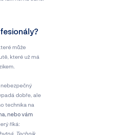
ofesionály?
které může
utě, které už má
izikem.
za nebezpečný
 vypadá dobře, ale
ho technika na
ena, nebo vám
erý říká:
bytná. Technik