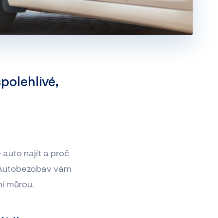
polehlivé,
 auto najít a proč
ou Autobezobav vám
ní můrou.