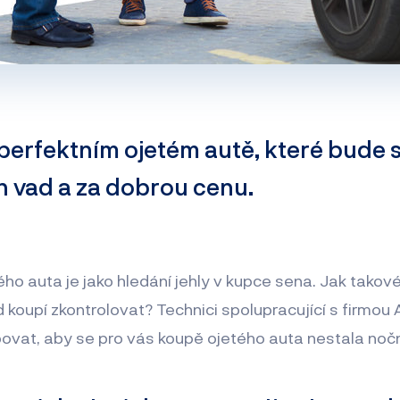
perfektním ojetém autě, které bude s
h vad a za dobrou cenu.
ho auta je jako hledání jehly v kupce sena. Jak takové
d koupí zkontrolovat? Technici spolupracující s firm
povat, aby se pro vás koupě ojetého auta nestala noč