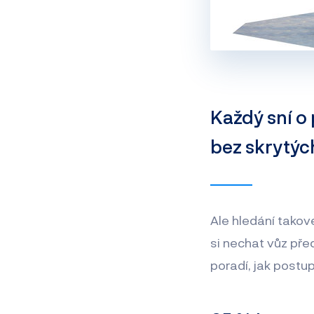
Každý sní o 
bez skrytýc
Ale hledání takové
si nechat vůz pře
poradí, jak postu