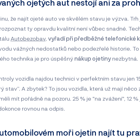
aných ojetých aut nestojí ani za pro
nu, že najít ojeté auto ve skvělém stavu je výzva. Trh
 rozpoznat ty opravdu kvalitní není vůbec snadné. Techni
tálu
Autobezobav
,
vyřadí při předběžné telefonické 
vodu vážných nedostatků nebo podezřelé historie. To
ého technika je pro úspěšný
nákup ojetiny
nezbytná.
troly vozidla najdou technici v perfektním stavu jen 
ý stav”. A zbytek? To jsou vozidla, která už mají něco
měli mít pořádně na pozoru. 25 % je "na zvážení", 12 
dokonce rovnou na odpis.
utomobilovém moři ojetin najít tu pr