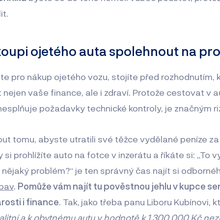
t.
 koupi ojetého auta spolehnout na pr
e pro nákup ojetého vozu, stojíte před rozhodnutím, 
 nejen vaše finance, ale i zdraví. Protože cestovat v a
esplňuje požadavky technické kontroly, je značným r
ut tomu, abyste utratili své těžce vydělané peníze 
y si prohlížíte auto na fotce v inzerátu a říkáte si: „To
nějaký problém?“ je ten správný čas najít si odborné
bav
.
Pomůže vám najít tu pověstnou jehlu v kupce s
rosti i finance
. Tak,
jako třeba panu Liboru Kubínovi, kt
valitní a k obytnému autu v hodnotě k 1 300 000 Kč nez