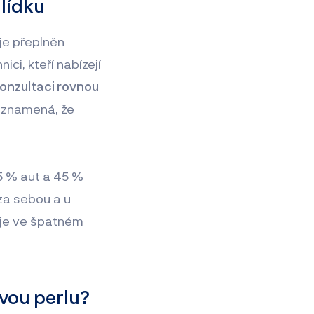
hlídku
 je přeplněn
ci, kteří nabízejí
konzultaci rovnou
 znamená, že
15 % aut a 45 %
 za sebou a u
% je ve špatném
avou perlu?