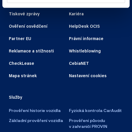
Autorizovaná pracoviště
Kontakty
Tiskové zprávy
Kariéra
Ověření osvědčení
HelpDesk OCIS
Partner EU
Právní informace
Reklamace a stížnosti
Whistleblowing
CheckLease
CebiaNET
Mapa stránek
Nastavení cookies
Služby
Prověření historie vozidla
Fyzická kontrola CarAudit
Základní prověření vozidla
Prověření původu
v zahraničí PROVIN