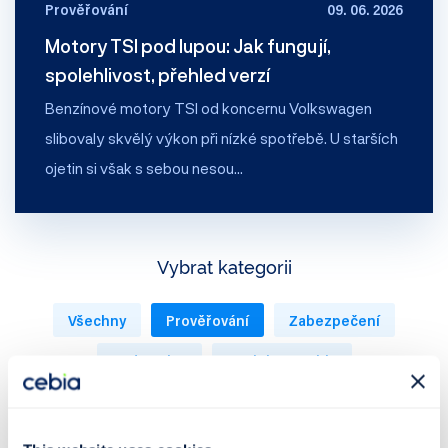
Prověřování
09. 06. 2026
Motory TSI pod lupou: Jak fungují,
spolehlivost, přehled verzí
Benzínové motory TSI od koncernu Volkswagen
slibovaly skvělý výkon při nízké spotřebě. U starších
ojetin si však s sebou nesou…
Vybrat kategorii
Všechny
Prověřování
Zabezpečení
Rady a tipy
Novinky z Cebia
Trh s automobily
Tiskové zprávy
Podcast 🎤