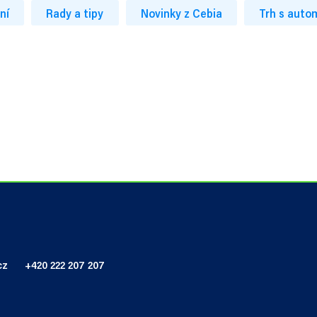
ní
Rady a tipy
Novinky z Cebia
Trh s auto
cz
+420 222 207 207