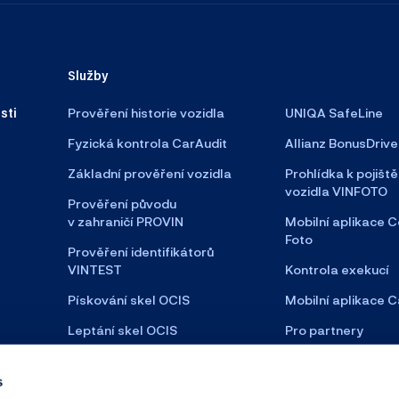
Služby
sti
Prověření historie vozidla
UNIQA SafeLine
Fyzická kontrola CarAudit
Allianz BonusDrive
Základní prověření vozidla
Prohlídka k pojiště
vozidla VINFOTO
Prověření původu
v zahraničí PROVIN
Mobilní aplikace C
Foto
Prověření identifikátorů
VINTEST
Kontrola exekucí
Pískování skel OCIS
Mobilní aplikace C
Leptání skel OCIS
Pro partnery
Satelitní zabezpečení
s