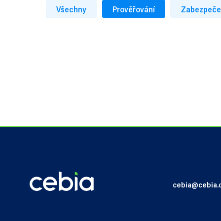
Všechny
Prověřování
Zabezpeče
cebia@cebia.