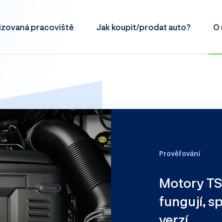
izovaná
pracoviště
Jak koupit/prodat
auto?
O 
Prověřování
Motory TS
fungují, s
verzí